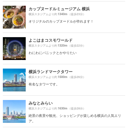
カップヌードルミュージアム 横浜
1340m
横浜スタジアムより約
（徒歩23分）
オリジナルのカップヌードルが作れます！
よこはまコスモワールド
1320m
横浜スタジアムより約
（徒歩22分）
わにわにパニックとかやりたい
横浜ランドマークタワー
1500m
横浜スタジアムより約
（徒歩26分）
有名なタワーです。
みなとみらい
1630m
横浜スタジアムより約
（徒歩28分）
絶景の夜景や観光、ショッピングが楽しめる横浜の人気エリ
ア。