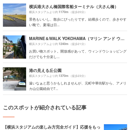
横浜港大さん橋国際客船ターミナル（大さん橋）
1170m
横浜スタジアムより約
（徒歩20分）
景色もいいし、散歩にぴったりです。結構歩くので、歩きやす
い靴で。夏場は日...
MARINE＆WALK YOKOHAMA（マリン アンド ウォーク ヨコハマ）
1240m
横浜スタジアムより約
（徒歩21分）
お買い物スポット。開放感があって、ウィンドウショッピング
だけでも十分楽し...
港の見える丘公園
1370m
横浜スタジアムより約
（徒歩23分）
遠いなぁと思うかもしれませんが、元町中華街駅から、アメリ
カ山公園経由で7...
このスポットが紹介されている記事
【横浜スタジアムの楽しみ方完全ガイド】応援をもっ