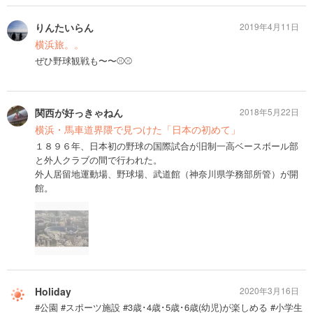
りんたいらん
2019年4月11日
横浜旅。。
ぜひ野球観戦も〜〜⚾️⚾️
関西が好っきゃねん
2018年5月22日
横浜・馬車道界隈で見つけた「日本の初めて」
１８９６年、日本初の野球の国際試合が旧制一高ベースボール部
と外人クラブの間で行われた。
外人居留地運動場、野球場、武道館（神奈川県学務部所管）が開
館。
Holiday
2020年3月16日
#公園 #スポーツ施設 #3歳･4歳･5歳･6歳(幼児)が楽しめる #小学生