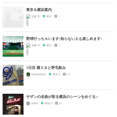
東京＆横浜案内
佐藤 学
東京
1
野球行っちゃいます-知らない人も楽しめます-
佐藤 学
東京
1
1日目 横スタと野毛飲み
mitsubaaoi3
神奈川
13
サザンの名曲が彩る横浜のシーンをめぐる♫
seijiro
神奈川
31