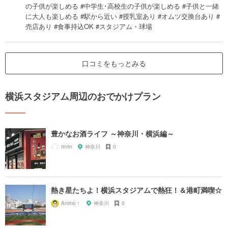
の子供が楽しめる #中学生･高校生の子供が楽しめる #子供と一緒
に大人も楽しめる #駅から近い #授乳室あり #オムツ交換台あり #
売店あり #食事持込OK #スタジアム・球場
口コミをもっとみる
横浜スタジアム周辺のおでかけプラン
豊かなお酒ライフ ～神奈川・横浜編～
rinrin
神奈川
0
熱き星たちよ！横浜スタジアムで熱狂！＆港町満喫☆
Animo！
神奈川
5