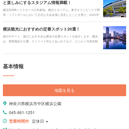
と楽しみにするスタジアム情報満載！
横浜DeNAベイスターズの本拠地、横浜スタジアム。東京オリンピックで野
球・ソフトボールにおいて正式な大会会場に決定したことを受け、2020年
2月には大幅な改修工事が完成、注目すべきポイントがたくさん！生まれ変
わった新たな横浜スタジアムの魅力をご紹介します。
横浜観光におすすめの定番スポット20選！
旅行やデート、遊びにおすすめな横浜の定番スポットを紹介します。横浜
は、商業施設や公園、ストリート街などあふれており、とにかく代表的観
光スポットがたくさんあります。また、海にも臨んでいるため、ゆっくり
と優雅に海の風景を眺められるポイントも盛り沢山です。そんな憧れの横
浜で、本格中華料理の味わえる横浜中華街を楽しむのもあり、モダンでレ
トロな建物が並ぶ元町や山手の街並みを散策するのもあり、水族館や美術
基本情報
館、ショッピングモールで休日を満喫するのもありで、楽しみ方がいっぱ
い！何回訪れても退屈しない、オシャレな街・横浜で1日を贅沢に過ごしま
しょう。
地図を見る
神奈川県横浜市中区横浜公園
045-661-1251
営業時間外
定休日