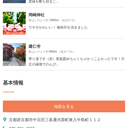
悪縁を断ち切るこ...
岡崎神社
1860m
船はしやより約
（徒歩31分）
ウサギかわいい！ 御朱印を頂きました
建仁寺
960m
船はしやより約
（徒歩17分）
寄り道です（笑）双龍図めちゃくちゃかっこよかったです！方
丈の縁側でのんび...
基本情報
地図を見る
京都府京都市中京区三条通河原町東入中島町１１２