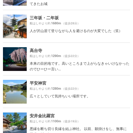
てきたお城
三年坂・二年坂
1680m
船はしやより約
（徒歩28分）
人が沢山居て登りながら人を避けるのが大変でした（笑）
高台寺
1290m
船はしやより約
（徒歩22分）
本来の目的地です。高いところまで上がらなきゃいけなかった
のでひーひー言い...
平安神宮
1280m
船はしやより約
（徒歩22分）
広々としていて気持ちいい場所です。
安井金比羅宮
1100m
船はしやより約
（徒歩19分）
悪縁を断ち切り良縁を結ぶ神社。 以前、願掛けをし、無事に