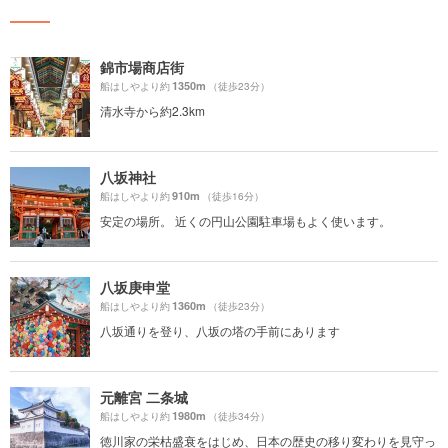
錦市場商店街
1350m
船はしやより約
（徒歩23分）
清水寺から約2.3km
八坂神社
910m
船はしやより約
（徒歩16分）
安定の場所。 近くの円山公園駐車場もよく使います。
八坂庚申堂
1360m
船はしやより約
（徒歩23分）
八坂通りを登り、八坂の塔の手前にあります
元離宮 二条城
1980m
船はしやより約
（徒歩34分）
徳川家の栄枯盛衰をはじめ、日本の歴史の移り変わりを見守っ