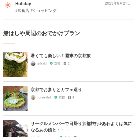
Holiday
2023年8月21日
#飲食店 #ショッピング
船はしや周辺のおでかけプラン
暑くても楽しい！週末の京都旅
teriyaki
京都
2
京都でお参りとカフェ巡り
honeykiwii
京都
4
サークルメンバーで日帰り京都旅行♪あわよくば気に
なるあの娘と・・・