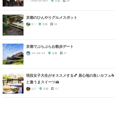
shino.ss.0901
京都
24
京都のひんやりグルメスポット
S♡
京都
34
京都でぶらぶらお散歩デート
✈✈ usk ✈✈
京都
21
現役女子大生がオススメする💕 居心地の良いカフェ☕️
と激うまスイーツ🍰
ばり
京都
13