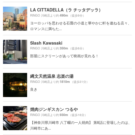
LA CITTADELLA（ラ チッタデッラ）
490m
RINGO 川崎店より約
（徒歩9分）
ヨーロッパを思わせる石畳の小道と華やかに軒を連ねる店々、
ロマンスに満ちた...
Slash Kawasaki
350m
RINGO 川崎店より約
（徒歩6分）
部屋にスクリーンがあって映画が見れる！
縄文天然温泉 志楽の湯
1810m
RINGO 川崎店より約
（徒歩31分）
良き
焼肉ジンギスカン つるや
930m
RINGO 川崎店より約
（徒歩16分）
【神奈川県川崎市 八丁畷の一人焼肉】 第8話に登場したのは、
川崎市にあ...