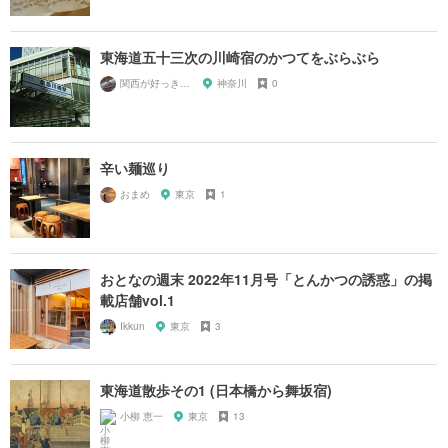
東海道五十三次の川崎宿のかつてをぶらぶら
関西が好っきゃねん
神奈川
0
辛い麺巡り
おまめ
東京
1
おとなの週末 2022年11月号「とんかつの誘惑」の掲
載店舗vol.1
Ikkun
東京
3
東海道散歩その1 (日本橋から舞坂宿)
小柳 恵一
東京
13