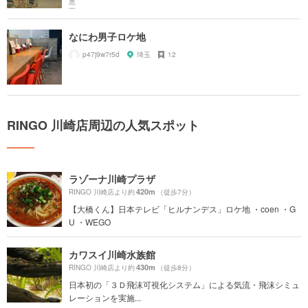
なにわ男子ロケ地
p47j9w7r5d
埼玉
12
RINGO 川崎店周辺の人気スポット
ラゾーナ川崎プラザ
420m
RINGO 川崎店より約
（徒歩7分）
【大橋くん】日本テレビ「ヒルナンデス」ロケ地 ・coen ・G
U ・WEGO
カワスイ川崎水族館
430m
RINGO 川崎店より約
（徒歩8分）
日本初の「３Ｄ飛沫可視化システム」による気流・飛沫シミュ
レーションを実施...