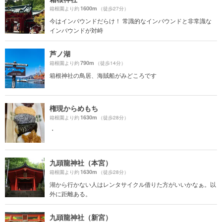
1600m
箱根園より約
（徒歩27分）
今はインバウンドだらけ！ 常識的なインバウンドと非常識な
インバウンドが対峙
芦ノ湖
790m
箱根園より約
（徒歩14分）
箱根神社の鳥居、海賊船がみどころです
権現からめもち
1630m
箱根園より約
（徒歩28分）
・
九頭龍神社（本宮）
1630m
箱根園より約
（徒歩28分）
湖から行かない人はレンタサイクル借りた方がいいかなぁ。以
外に距離ある。
九頭龍神社（新宮）