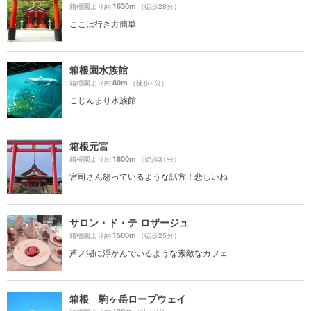
1630m
箱根園より約
（徒歩28分）
ここは行き方簡単
箱根園水族館
80m
箱根園より約
（徒歩2分）
こじんまり水族館
箱根元宮
1800m
箱根園より約
（徒歩31分）
宮司さん怒っているような話方！悲しいね
サロン・ド・テ ロザージュ
1500m
箱根園より約
（徒歩25分）
芦ノ湖に浮かんでいるような素敵なカフェ
箱根 駒ヶ岳ロープウェイ