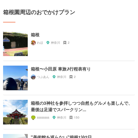
箱根園周辺のおでかけプラン
箱根
わほ
神奈川
2
箱根〜小田原 車旅♪行程表有り
つぶあん
神奈川
2
箱根の3神社を参拝しつつ自然もグルメも楽しんで、
最後は足湯でスパークリン...
ssssssss
神奈川
150
"美術館を巡らない"箱根1泊2日