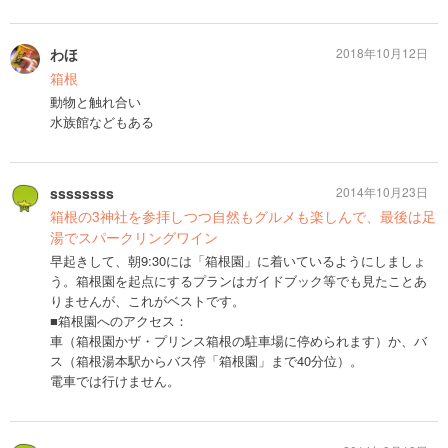
わほ
2018年10月12日
箱根
動物と触れ合い
水族館などもある
ssssssss
2014年10月23日
箱根の3神社を参拝しつつ自然もグルメも楽しんで、最後は足
湯でスパークリングワイン
早起きして、朝9:30には「箱根園」に着いているようにしましょ
う。箱根園を起点にするプランはガイドブック等でも見たことあ
りませんが、これがベストです。
■箱根園へのアクセス：
車（箱根園かザ・プリンス箱根の駐車場に停められます）か、バ
ス（箱根湯本駅からバス停「箱根園」まで40分位）。
電車では行けません。