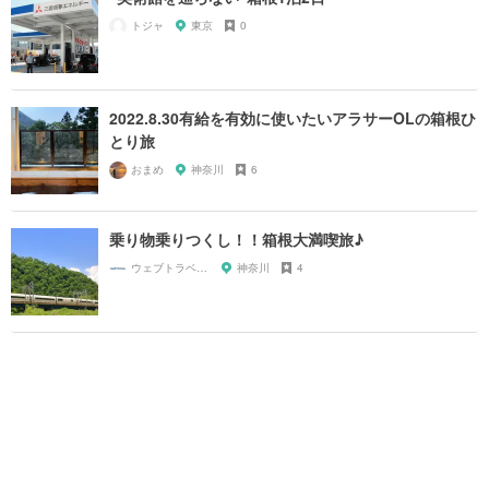
トジャ
東京
0
2022.8.30有給を有効に使いたいアラサーOLの箱根ひ
とり旅
おまめ
神奈川
6
乗り物乗りつくし！！箱根大満喫旅♪
ウェブトラベル 若林
神奈川
4