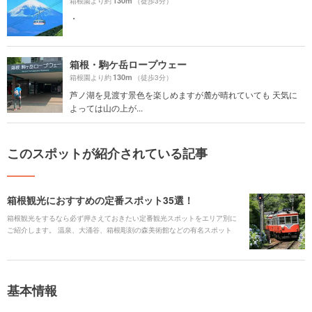
130m
箱根園より約
（徒歩3分）
・
箱根・駒ケ岳ロープウェー
130m
箱根園より約
（徒歩3分）
芦ノ湖を見渡す景色を楽しめますが麓が晴れていても 天気に
よっては山の上が...
このスポットが紹介されている記事
箱根観光におすすめの定番スポット35選！
箱根観光をするなら必ず押さえておきたい定番観光スポットをエリア別に
ご紹介します。 温泉、大涌谷、箱根彫刻の森美術館などの有名スポット
や、箱根登山電車、ケーブルカー、海賊船などの箱根ならではの乗り物も
ありますよ。
基本情報