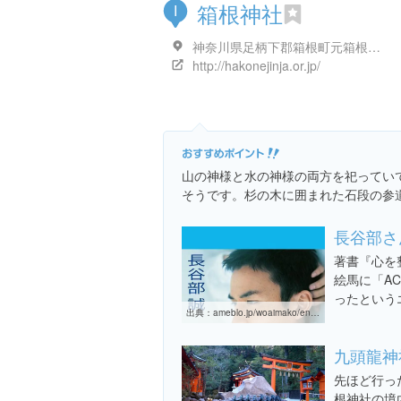
箱根神社
I
神奈川県足柄下郡箱根町元箱根８０-１
http://hakonejinja.or.jp/
山の神様と水の神様の両方を祀ってい
そうです。杉の木に囲まれた石段の参
長谷部さ
著書『心を
絵馬に「A
ったという
出典：
ameblo.jp/woaimako/entry-10834128357.html
九頭龍神
先ほど行っ
根神社の境