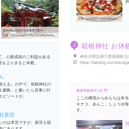
出典：
yummy21.hatenablog.com/entry/20120511/1336687928
箱根神社花散歩写真地図で案内
出典：
homepage3.nifty.com/88yokohama/hakojin.htm
箱根神社 お休
J
て、心願成就のご利益がある
道を上りきると本殿。
ん
整える』の中で、箱根神社の
CL優勝」と書いたら見事に叶
エピソードが。
ここの権現からめもちは本当
キナコ、あんこ、しょうゆ海
す。
社新宮
たのは本宮ですが、新宮も箱
内にあります。