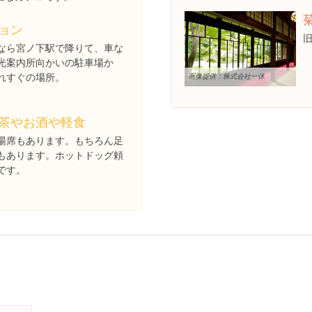
ョン
なら宮ノ下駅で降りて、車な
光案内所向かいの駐車場か
れすぐの場所。
画像提供：株式会社一休
茶やお酒や軽食
湯席もあります。もちろん足
もあります。ホットドッグ頼
です。