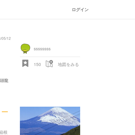
ログイン
05/12
ssssssss
150
地図をみる
頭龍
ロー
箱根