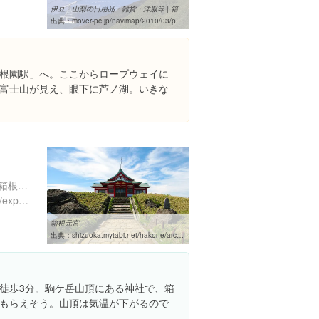
伊豆・山梨の日用品・雑貨・洋服等 | 箱根 駒ケ岳ロープウェー｜まぷ ...
出典：
mover-pc.jp/navimap/2010/03/post-173.html
根園駅」へ。ここからロープウェイに
富士山が見え、眼下に芦ノ湖。いきな
神奈川県足柄下郡箱根町元箱根１１０
https://www.instagram.com/explore/locations/1424249541026403
箱根元宮
出典：
shizuoka.mytabi.net/hakone/archives/hakone-motomiya.php
徒歩3分。駒ケ岳山頂にある神社で、箱
もらえそう。山頂は気温が下がるので