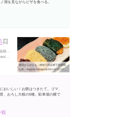
芦ノ湖を見ながらピザを食べる。
処
神奈川県足柄下郡箱根町元箱根８０-１
https://tabelog.com/kanagawa/A1410/A141001/14035166/
権現からめもち（神奈川県足柄下郡箱根町）の情報 - MAPPLE 観光ガイド
出典：
mapple.net/spots/G01401214703.htm
においしい！お餅はつきたて。ゴマ、
苔、おろし大根の5種。駐車場の横で
外観