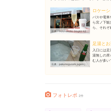
ロケーシ
バスや電車
ら宮ノ下観
ら、それぞ
出典：
molohakeiko.blog83.fc2.com/blog-entry-343.html
足湯とお
入口には足
湯無しの席
む人が多い
出典：
pakumogucafe.jugem.jp/?eid=275
フォトレポ
2件