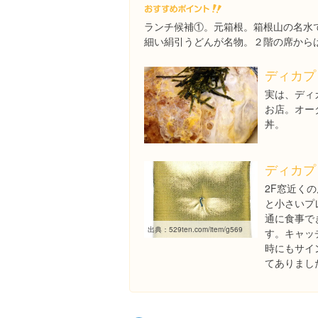
ランチ候補①。元箱根。箱根山の名水
細い絹引うどんが名物。２階の席から
ディカプ
実は、ディ
お店。オー
丼。
ディカプ
2F窓近く
と小さいプ
通に食事で
出典：
529ten.com/item/g569
す。キャッ
時にもサイ
てありまし