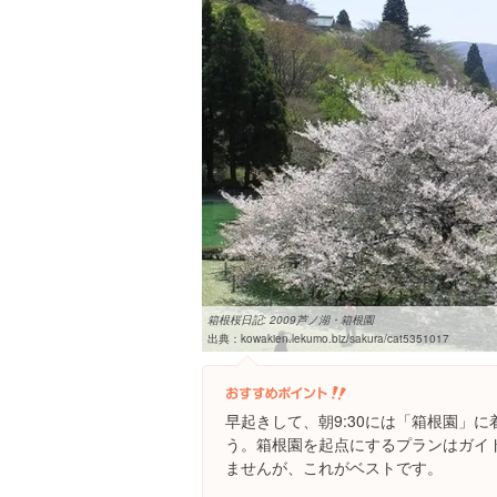
箱根桜日記: 2009芦ノ湖・箱根園
出典：
kowakien.lekumo.biz/sakura/cat5351017
早起きして、朝9:30には「箱根園」
う。箱根園を起点にするプランはガイ
ませんが、これがベストです。