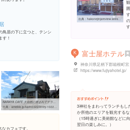
出典：
hakonejinjareview.seesaa.net/category/21532316-1.html
居
の鳥居の下に立つと、テンシ
ます！
富士屋ホテル
K
https://www.fujiyahotel.jp/
NARAYA CAFE 大自然に囲まれてナラヤパフェを♪224本目 ...
3神社をまわってランチもし
出典：
ameblo.jp/karin0322/entry-10220932748.html
か所他のエリアを観光するな
（15時過ぎに美術館などに
翌日の楽しみに。）
名なカフェです。