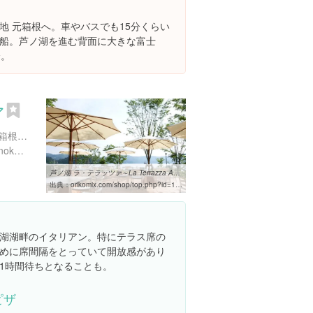
地 元箱根へ。車やバスでも15分くらい
船。芦ノ湖を進む背面に大きな富士
分。
ァ
神奈川県足柄下郡箱根町元箱根６１ 芦ノ湖テラス
http://www.la-terrazza-ashinoko.co.jp/restaurant/index.html
芦ノ湖 ラ・テラッツァ～La Terrazza Ashinoko～｜箱根 イタリアン ...
出典：
orikomix.com/shop/top.php?id=130
湖湖畔のイタリアン。特にテラス席の
めに席間隔をとっていて開放感があり
1時間待ちとなることも。
ピザ