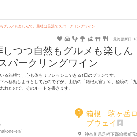
然もグルメも楽しんで、最後は足湯でスパークリングワイン
最終更新日: 18/
拝しつつ自然もグルメも楽しん
スパークリングワイン
いる箱根で、心も体もリフレッシュできる1日のプランです。
下へ移動しようとしてたのですが、山頂の「箱根元宮」や、秘境の「九
われたので、そのルートを書きます。
箱根 駒ヶ岳
B
プウェイ
９
/hakone-en/
神奈川県足柄下郡箱根町元