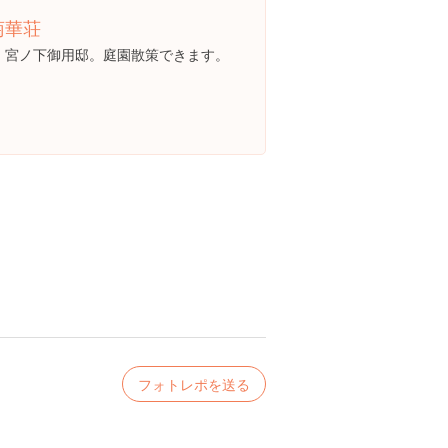
菊華荘
旧 宮ノ下御用邸。庭園散策できます。
フォトレポを送る