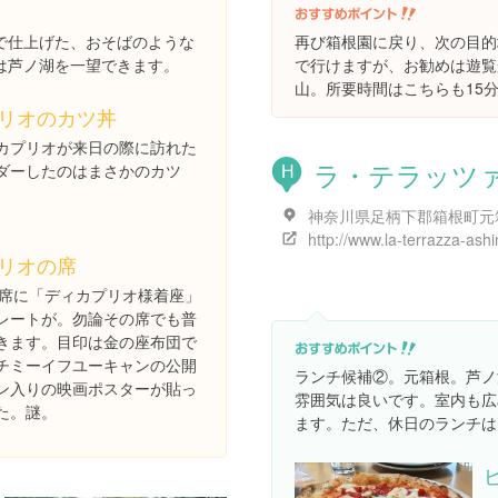
で仕上げた、おそばのような
再び箱根園に戻り、次の目的
は芦ノ湖を一望できます。
で行けますが、お勧めは遊覧
山。所要時間はこちらも15
リオのカツ丼
カプリオが来日の際に訪れた
ラ・テラッツ
ダーしたのはまさかのカツ
H
リオの席
の席に「ディカプリオ様着座」
レートが。勿論その席でも普
きます。目印は金の座布団で
チミーイフユーキャンの公開
ランチ候補②。元箱根。芦ノ
ン入りの映画ポスターが貼っ
雰囲気は良いです。室内も広
た。謎。
ます。ただ、休日のランチは