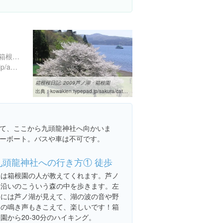
神奈川県足柄下郡箱根町元箱根１３９
http://www.princehotels.co.jp/amuse/hakone-en/
箱根桜日記: 2009芦ノ湖・箱根園
出典：
kowakien.typepad.jp/sakura/cat5351017
て、ここから九頭龍神社へ向かいま
ーボート。バスや車は不可です。
九頭龍神社への行き方① 徒歩
道は箱根園の人が教えてくれます。芦ノ
湖沿いのこういう森の中を歩きます。左
手には芦ノ湖が見えて、湖の波の音や野
鳥の鳴き声もきこえて、楽しいです！箱
園から20-30分のハイキング。