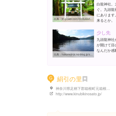
白龍神社。
ぐ。九頭龍
にあります
出典：
jin-power.com/modules/todoufuken/index.php?content_id=25
来るとか。
少し先
九頭龍神社
が開けて目
なんだか感
出典：
hakonejinja.no-blog.jp/syamunissikara/2011/07/post_45a8.html
絹引の里
G
神奈川県足柄下郡箱根町元箱根６-１０
http://www.kinubikinosato.jp/