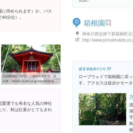
場に停められます）か、バス
40分位）。
箱根園
D
ロープウェイで箱根園に戻っ
九頭龍神社（本宮） | 箱根のホテル・宿を運営する小田急リゾーツの箱根
出典：
odakyu-hotel.co.jp/sightseeing/%E7%AE%B1%E6%A0%B9%E3%81%AE%E8%A6%B3%E5%85%89%E6%96%BD%E8%A8%AD/%E4%B9%9D%E9%A0%AD%E9%BE%8D%E7%A5%9E%E7%A4%BE
す。アクセスは徒歩かモータ
恋愛運でも有名な人気の神社
たり、秋は紅葉がとてもきれ
根