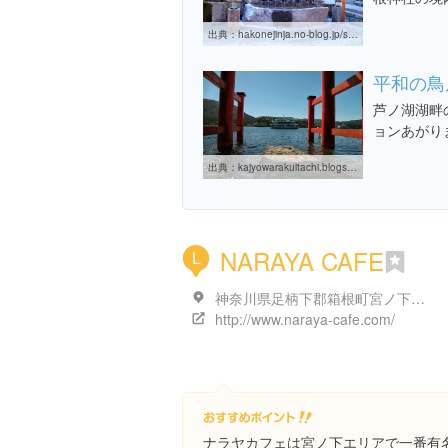
出典：
hakonejinja.no-blog.jp/syamunissikara/cat5933912
平和の鳥
芦ノ湖湖畔
ョンあがり
出典：
kajyowarakuitachi.blogspot.com/2013/09/blog-post_22.html
NARAYA CAFE
L
神奈川県足柄下郡箱根町宮ノ下４０４-１３
http://www.naraya-cafe.com/
ナラヤカフェは宮ノ下エリアで一番有