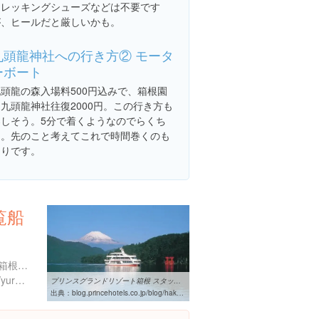
トレッキングシューズなどは不要です
が、ヒールだと厳しいかも。
九頭龍神社への行き方② モータ
ーボート
九頭龍の森入場料500円込みで、箱根園
九頭龍神社往復2000円。この行き方も
楽しそう。5分で着くようなのでらくち
ん。先のこと考えてこれで時間巻くのも
ありです。
覧船
神奈川県足柄下郡箱根町元箱根４５-３
http://www.izuhakone.co.jp/yuransen/
プリンスグランドリゾート箱根 スタッフブログ｜プリンスホテルズ
出典：
blog.princehotels.co.jp/blog/hakone/2011/12/post-129.html