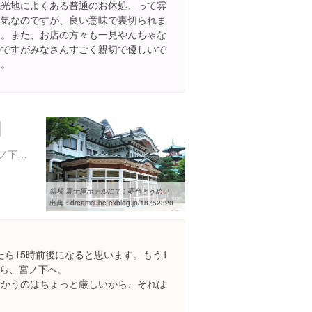
観光地によくある普通のお休処、って雰
囲気なのですが、良い意味で裏切られま
す。また、お店の方々も一見やんちゃな
のですがみなさんすごく親切で優しいで
す。
神奈川県足柄下郡箱根町宮ノ下３５９
箱根 富士屋ホテルにて : 夢色とうめい
出典：
dreamcube.exblog.jp/18752320
たら15時前後になると思います。もう1
ら、宮ノ下へ。
向かうのはちょっと厳しいから、それは