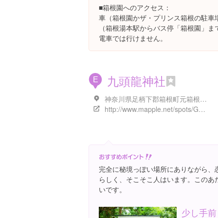
■箱根園へのアクセス：
車（箱根園かザ・プリンス箱根の駐車
（箱根湯本駅からバス停「箱根園」まで
電車では行けません。
九頭龍神社
E
神奈川県足柄下郡箱根町元箱根８０-１
http://www.mapple.net/spots/G01401400901.htm
完全に秘境っぽい場所にありながら、
らしく、そこそこ人はいます。このあ
いです。
少し手前