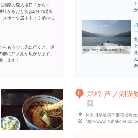
九頭龍の森入場口？からす
神社からだと徒歩5分の場所
。スポーツ選手もよく参拝に
と
からもう少し先に行くと、道
出典：
blog.kiyotaka-mitsugi.net/?eid=1249912
の前に芦ノ湖が広がります。
動します！
箱根 芦ノ湖遊
F