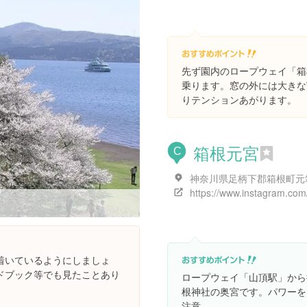
先ず園内のロープウェイ「箱
乗ります。窓の外には大きな
りテンションあがります。
箱根元宮
C
に着いているようにしましょ
ドブック等でも見たことあり
ロープウェイ「山頂駅」から
根神社の奥宮です。パワーを
注意。