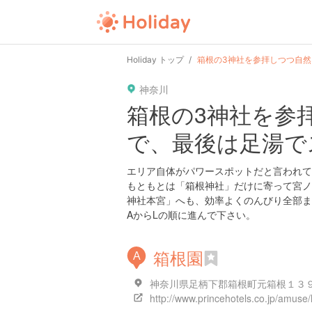
Holiday トップ
箱根の3神社を参拝しつつ自
神奈川
箱根の3神社を参
で、最後は足湯で
エリア自体がパワースポットだと言われて
もともとは「箱根神社」だけに寄って宮ノ
神社本宮」へも、効率よくのんびり全部ま
AからLの順に進んで下さい。
箱根園
A
神奈川県足柄下郡箱根町元箱根１３
http://www.princehotels.co.jp/amuse