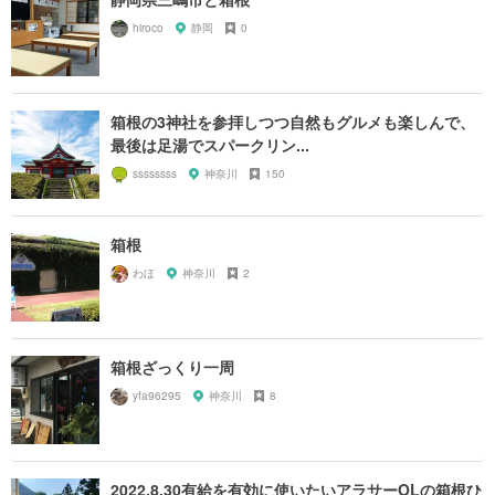
hiroco
静岡
0
箱根の3神社を参拝しつつ自然もグルメも楽しんで、
最後は足湯でスパークリン...
ssssssss
神奈川
150
箱根
わほ
神奈川
2
箱根ざっくり一周
yfa96295
神奈川
8
2022.8.30有給を有効に使いたいアラサーOLの箱根ひ