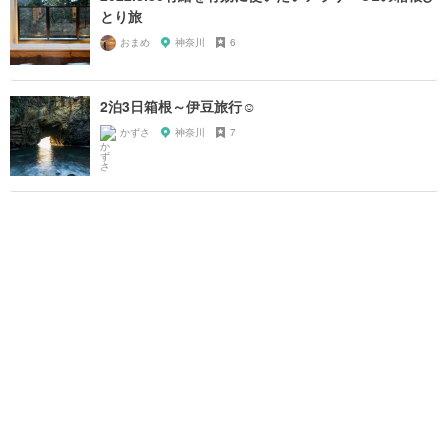
とり旅
おまめ
神奈川
6
2泊3日箱根～伊豆旅行☺
かずさ
神奈川
7