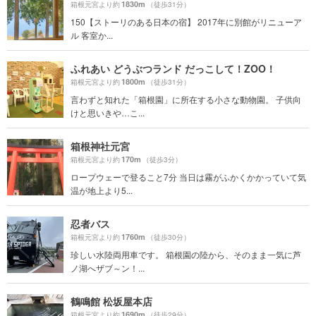
1830m
箱根元宮より約
（徒歩31分）
150【ストーリのある日本の宿】 2017年に別館がリニューア
ル 客室か...
ふれあい どうぶつランド だっこして！ZOO！
1800m
箱根元宮より約
（徒歩31分）
言わずと知れた「箱根園」に所在する小さな動物園。 子供向
けと思いきや…こ...
箱根神社元宮
170m
箱根元宮より約
（徒歩3分）
ロープウェーで登ること7分 当日は霧がふかくかかっていて気
温が地上より5...
忍者バス
1760m
箱根元宮より約
（徒歩30分）
珍しい水陸両用車です。 箱根園の陸から、そのまま一気に芦
ノ湖へザブ～ン！...
鶴鳴館 松坂屋本店
1690m
箱根元宮より約
（徒歩29分）