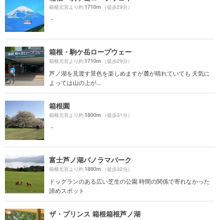
1710m
箱根元宮より約
（徒歩29分）
・
箱根・駒ケ岳ロープウェー
1710m
箱根元宮より約
（徒歩29分）
芦ノ湖を見渡す景色を楽しめますが麓が晴れていても 天気に
よっては山の上が...
箱根園
1800m
箱根元宮より約
（徒歩31分）
・
富士芦ノ湖パノラマパーク
1880m
箱根元宮より約
（徒歩32分）
ドッグランのある広い芝生の公園 時間の関係で寄れなかった
諦めスポット
ザ・プリンス 箱根箱根芦ノ湖