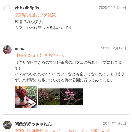
ybhx4h5p3s
2020年12月29日
京都駅周辺のプチ散策！
広場でのんびり。
カフェや水族館もあるみたいです。
mina.
2019年2月19日
【梅が見頃！】冬の京都へ
（周りが暗すぎるので無碍茶房のパフェの写真トップにしてま
す）
バスがついたのが4:40！カフェなども空いてないので、とりあえ
ず、京都駅から歩いていける梅の公園に行ってみました。
関西が好っきゃねん
2017年1月3日
京都鉄道博物館で「見て」「さわって」「楽しんで」