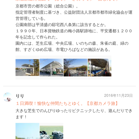
京都市営の都市公園（総合公園）。
指定管理者制度に基づき、公益財団法人京都市都市緑化協会が運
営管理している。
公園南部は平清盛の邸宅西八条第に該当するとか。
１９９０年、日本貨物鉄道の梅小路駅跡地に、平安遷都１２００
年を記念して作られた。
園内には、芝生広場、中央広場、いのちの森、朱雀の庭、緑の
館、すざくゆめ広場、市電ひろばなどの施設がある。
りり
2016年11月23日
１日満喫！愉快な仲間たちとゆく。【京都カメラ旅】
大きな芝生でのんびりゆったりピクニックしたり、遊んだりでき
ます！