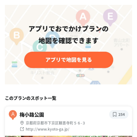
このプランのスポット一覧
梅小路公園
A
254
京都府京都市下京区観喜寺町５６-３
http://www.kyoto-ga.jp/