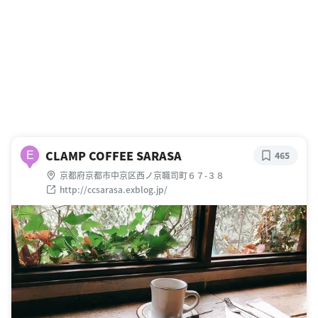
CLAMP COFFEE SARASA
E
465
京都府京都市中京区西ノ京職司町６７-３８
http://ccsarasa.exblog.jp/