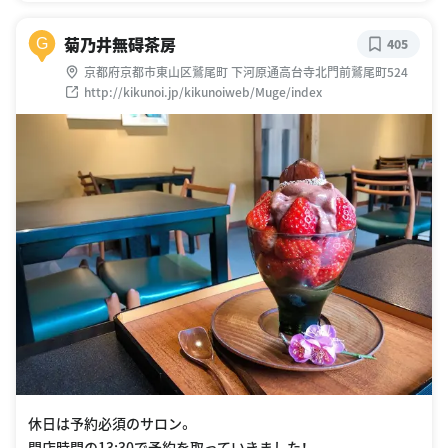
菊乃井無碍茶房
G
405
京都府京都市東山区鷲尾町 下河原通高台寺北門前鷲尾町524
http://kikunoi.jp/kikunoiweb/Muge/index
休日は予約必須のサロン。
開店時間の13:30で予約を取っていきました！