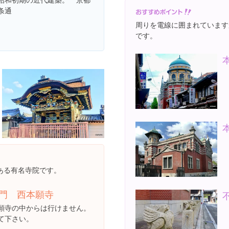
条通
周りを電線に囲まれています
です。
ある有名寺院です。
門 西本願寺
願寺の中からは行けません。
て下さい。