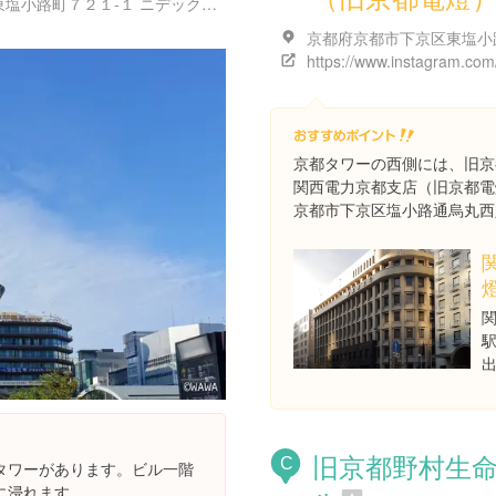
京都府京都市下京区烏丸通七条下る東塩小路町７２１-１ ニデック京都タワー 展望室 ３階
京都タワーの西側には、旧京
関西電力京都支店（旧京都電
京都市下京区塩小路通烏丸西
旧京都野村生
C
タワーがあります。ビル一階
に浸れます。