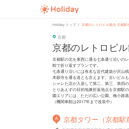
user
pin
tel
time
url
guide
Holiday トップ
京都のレトロビル散歩 京都駅
京都
date
child
solitary
pet
driv
京都のレトロビル
tokyo
kanagawa
osaka
kyoto
hyo
京都駅の北を東西に通る七条通り沿いのレ
館で折り返すプランです。
七条通り沿いには有名な近代建築が沢山残
本願寺を通る道とも言えます。古いビルも
シャレた店が入居して第二、第三、第四の
とりあえずの目的地兼折返地点を京都駅の
園エリアには、ただの広い公園、梅小路蒸
（機関車館は2017年まで改装中）
京都タワー（京都駅
A