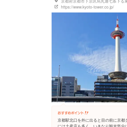
https://www.kyoto-tower.co.jp/
京都駅北口を外に出ると目の前に京都
には土産店も多く、いきなり観光気分