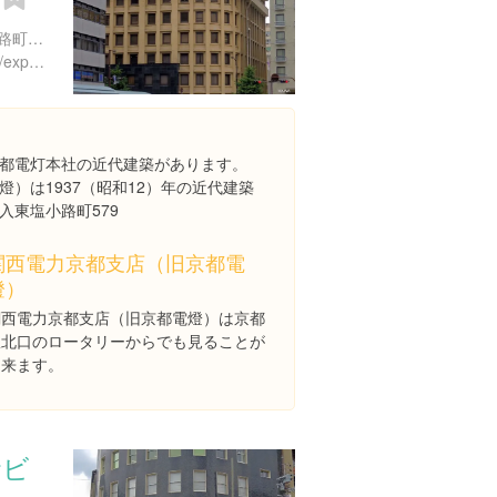
京都府京都市下京区東塩小路町 京都関電ビル
https://www.instagram.com/explore/locations/567110912
都電灯本社の近代建築があります。
燈）は1937（昭和12）年の近代建築
入東塩小路町579
関西電力京都支店（旧京都電
燈）
関西電力京都支店（旧京都電燈）は京都
駅北口のロータリーからでも見ることが
出来ます。
命ビ