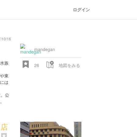
ログイン
10/16
oad
train
comic
mountain
sports
fishing
bbq
fashion
tradition
music
baby
camera
amusement
aquarium
sea
ball
baer
bell
flo
park
mandegan
水族
26
地図をみる
や東
には
す。公
。
28.522 px
支店
）