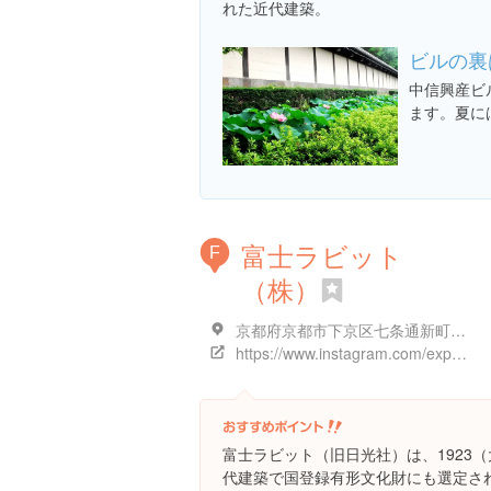
れた近代建築。
ビルの裏
中信興産ビ
ます。夏に
富士ラビット
F
（株）
京都府京都市下京区七条通新町西入夷之町７２１
https://www.instagram.com/explore/locations/347870497
富士ラビット（旧日光社）は、1923
代建築で国登録有形文化財にも選定さ