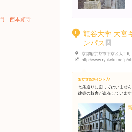
門 西本願寺
龍谷大学 大宮
L
ンパス
七条通りに面してはいません
建築の校舎が点在しています