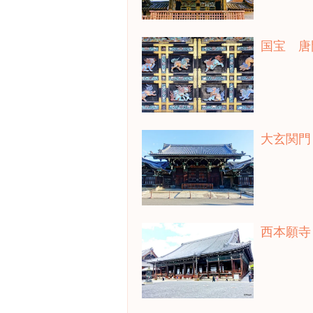
国宝 唐
大玄関門
西本願寺