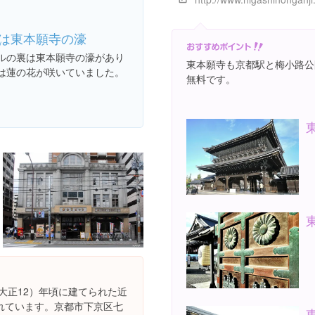
は東本願寺の濠
ルの裏は東本願寺の濠があり
東本願寺も京都駅と梅小路公
は蓮の花が咲いていました。
無料です。
（大正12）年頃に建てられた近
れています。京都市下京区七