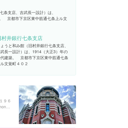
七条支店、吉武長一設計）は、
築。 京都市下京区東中筋通七条上ル文
旧村井銀行七条支店
きょうと和み館（旧村井銀行七条支店、
武長一設計）は、1914（大正3）年の
近代建築。 京都市下京区東中筋通七条
上ル文覚町４０２
１９６
http://www.hongwanji.or.jp/hongwanji/guide01.html#ken20