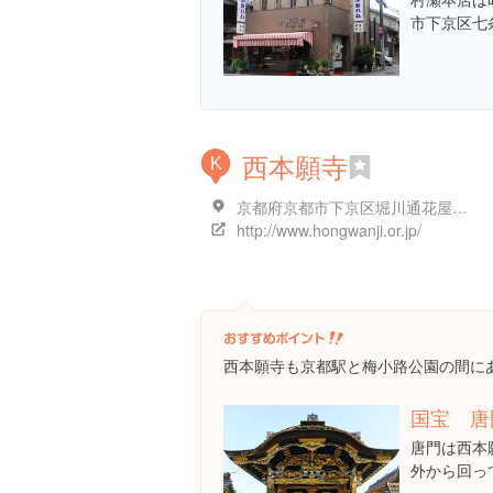
市下京区七
西本願寺
K
京都府京都市下京区堀川通花屋町下る本願寺門前町
http://www.hongwanji.or.jp/
西本願寺も京都駅と梅小路公園の間に
国宝 唐
唐門は西本
外から回っ