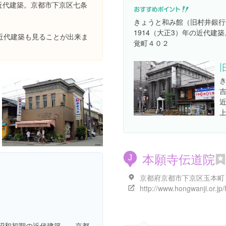
の近代建築。京都市下京区七条
きょうと和み館（旧村井銀行
1914（大正3）年の近代建
近代建築も見ることが出来ま
覚町４０２
吉
本願寺伝道院
J
京都府京都市下京区玉本町
昭和初期の近代建築。 京都