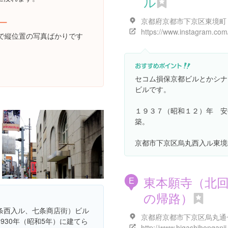
ル
ー
京都府京都市下京区東境町
で縦位置の写真ばかりです
セコム損保京都ビルとかシナ
ビルです。
１９３７（昭和１２）年 安
築。
京都市下京区烏丸西入ル東境町
東本願寺（北
E
の帰路）
条西入ル、七条商店街）ビル
930年（昭和5年）に建てら
http://www.higashihonganji.