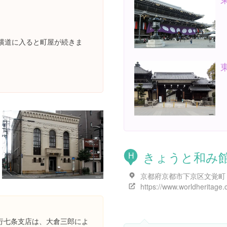
横道に入ると町屋が続きま
きょうと和み
H
行七条支店は、大倉三郎によ