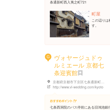
条通新町西入夷之町721
町屋
この辺りは
す。
ヴォヤージュドゥ
G
ルミエール 京都七
条迎賓館
京都府京都市下京区七条通新町西入夷之町７０４
http://www.vl-wedding.com/kyoto
七条西洞院のバス停前にある旧鴻池銀