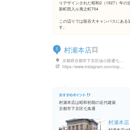
りデザインされた昭和2（1927）年
新町西入ル夷之町704
この辺りでは龍谷大キャンパスにある
す。
村瀬本店
I
京都府京都市下京区油小路通七条上る米屋町米屋町１５８
https://www.instagram.com/explore/locations/280485009058881
村瀬本店は昭和初期の近代建築
京都市下京区七条通
村瀬本店
村瀬本店は