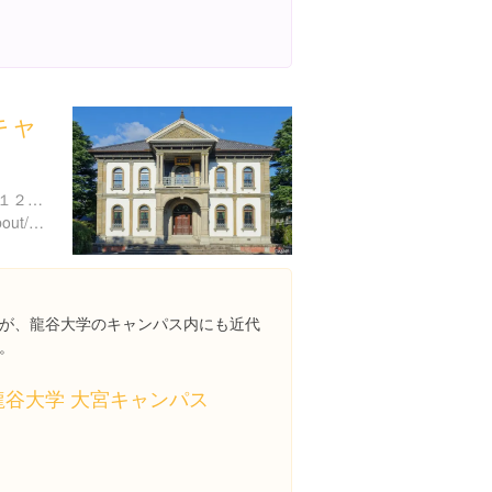
キャ
京都府京都市下京区大工町１２５-１
http://www.ryukoku.ac.jp/about/campus_traffic/traffic/t_omiya.html
が、龍谷大学のキャンパス内にも近代
。
龍谷大学 大宮キャンパス