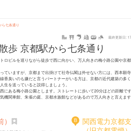
hot
type
star
camera
home
settings
profile
print
rank
mail
lock
calendar
access
から七条通り
最終更新日: 17/
e
walking
cycling
nature
stroll
art
camp
history
castle
temple
cafe
gourmet
onsen
outdoor
world
public bath
shopping
general
railr
散歩 京都駅から七条通り
heritage
store
go
トロビルを巡りながら徒歩で西に向かい、万人向きの梅小路公園や京都
っていますが、京都まで出掛けて社寺仏閣は外せない方には、西本願寺
線香臭いのも嫌だと言うパートナーがいる方は、京都の近代建築の多く
人生を送っていると説得しましょう。
西にある梅小路公園とします。ストレートに歩いて20分ほどの距離で
気機関車館、朱雀の庭、京都水族館などがあるので万人向きと言えます
前）
関西電力京都
B
（旧京都電燈