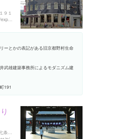
１９１
https://www.instagram.com/explore/locations/684963304
リーとかの表記がある旧京都野村生命
井武雄建築事務所によるモダニズム建
191
回り
京都府京都市下京区烏丸通七条上る常葉町
or.jp/