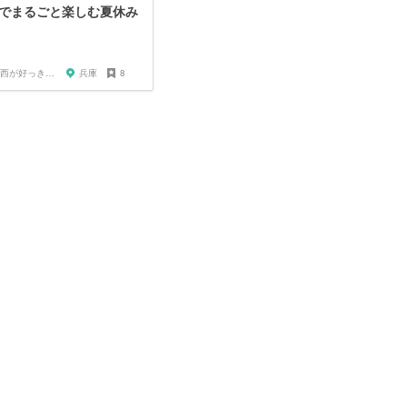
でまるごと楽しむ夏休み
関西が好っきゃねん
兵庫
8