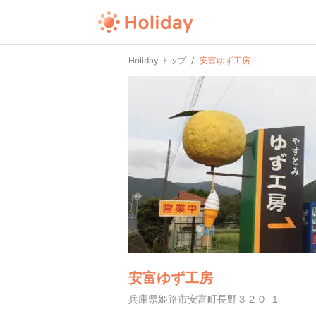
Holiday トップ
安富ゆず工房
安富ゆず工房
兵庫県姫路市安富町長野３２０-１