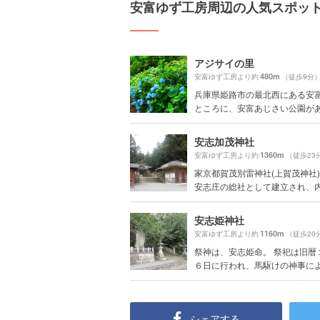
安富ゆず工房周辺の人気スポッ
アジサイの里
480m
安富ゆず工房より約
（徒歩9分
兵庫県姫路市の最北西にある安
ところに、安富あじさい公園が
安志加茂神社
1360m
安富ゆず工房より約
（徒歩23
家京都賀茂別雷神社(上賀茂神社
安志庄の総社として建立され、内安
安志姫神社
1160m
安富ゆず工房より約
（徒歩20
祭神は、安志姫命。 祭祀は旧暦
６日に行われ、馬駆けの神事によっ
シェアする