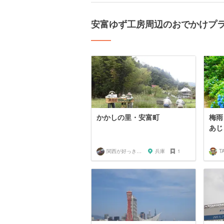
安富ゆず工房周辺のおでかけプ
かかしの里・安富町
梅雨
あじ
関西が好っきゃねん
兵庫
1
T