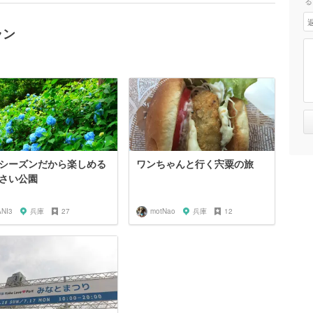
る
ラン
シーズンだから楽しめる
ワンちゃんと行く宍粟の旅
さい公園
ANI3
兵庫
27
motNao
兵庫
12