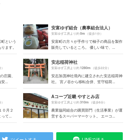
ト
安富ゆず組合（農事組合法人）
0m
）
安富ゆず工房より約
（徒歩1分）
富町という
安富町の方々が手作りで柚子の商品を製作
あります。
販売しているところ。 優しい味で、...
安志稲荷神社
1280m
分）
安富ゆず工房より約
（徒歩22分）
)の庄園、
安志加茂神社境内に建立された安志稲荷神
...
社。 宮ノ谷から移転合併、笠守稲荷...
Aコープ近畿 やすとみ店
310m
分）
安富ゆず工房より約
（徒歩6分）
１０月２
農業協同組合の購買部門（生活事業）が運
て...
営するスーパーマーケット。 エーコ...
ツイートする
LINEで送る