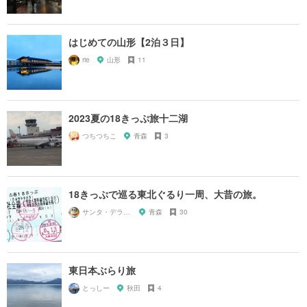
はじめての山形【2泊３日】
rie
山形
11
2023夏の18きっぷ旅十二湖
つちつちこ
青森
3
18きっぷで巡る東北ぐるり一周、大昔の旅。
サンタ・デラックス
青森
30
東日本ぶらり旅
とっしー
秋田
4