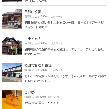
トへ向かう道を石...
日和山公園
1590m
酒田駅より約
（徒歩27分）
酒田市街地の西の外れにある広い公園。 日本海を見渡せる展
望台や、日本最古...
山王くらぶ
1260m
酒田駅より約
（徒歩21分）
酒田有数の老舗料亭を観光施設としてリニューアルしたもの。
明治28年建築...
酒田市みなと市場
1600m
酒田駅より約
（徒歩27分）
お土産屋や定食屋が並んでいます。さかた海鮮市場のすぐ隣に
あるのでぜひ立ち...
こい勢
370m
酒田駅より約
（徒歩7分）
新鮮なお寿司をいただく🍣