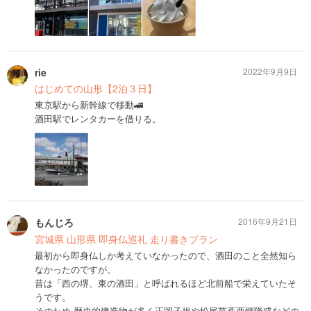
rie
2022年9月9日
はじめての山形【2泊３日】
東京駅から新幹線で移動🚄
酒田駅でレンタカーを借りる。
もんじろ
2016年9月21日
宮城県 山形県 即身仏巡礼 走り書きプラン
最初から即身仏しか考えていなかったので、酒田のこと全然知ら
なかったのですが、
昔は「西の堺、東の酒田」と呼ばれるほど北前船で栄えていたそ
うです。
そのため 歴史的建造物が多く正岡子規や松尾芭蕉西郷隆盛などの