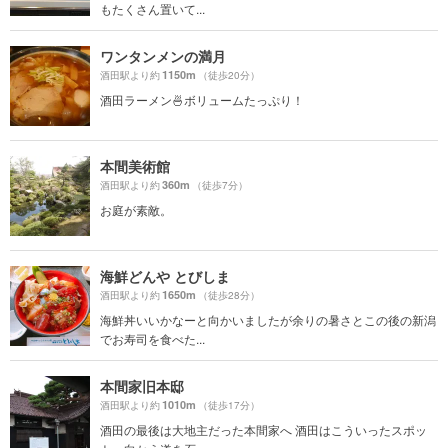
もたくさん置いて...
ワンタンメンの満月
1150m
酒田駅より約
（徒歩20分）
酒田ラーメン🍜ボリュームたっぷり！
本間美術館
360m
酒田駅より約
（徒歩7分）
お庭が素敵。
海鮮どんや とびしま
1650m
酒田駅より約
（徒歩28分）
海鮮丼いいかなーと向かいましたが余りの暑さとこの後の新潟
でお寿司を食べた...
本間家旧本邸
1010m
酒田駅より約
（徒歩17分）
酒田の最後は大地主だった本間家へ 酒田はこういったスポッ