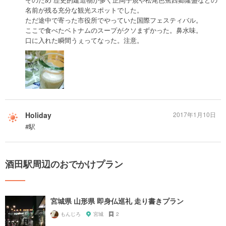
名前が残る充分な観光スポットでした。
ただ途中で寄った市役所でやっていた国際フェスティバル。
ここで食べたベトナムのスープがクソまずかった。鼻水味。
口に入れた瞬間うぇってなった。注意。
Holiday
2017年1月10日
#駅
酒田駅周辺のおでかけプラン
宮城県 山形県 即身仏巡礼 走り書きプラン
もんじろ
宮城
2