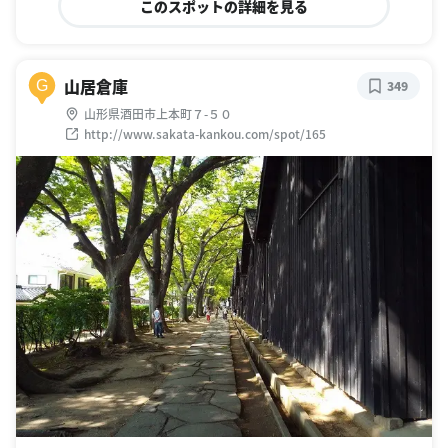
このスポットの詳細を見る
山居倉庫
G
349
山形県酒田市上本町７-５０
http://www.sakata-kankou.com/spot/165