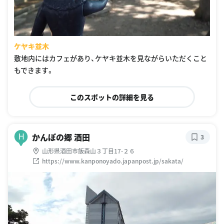
ケヤキ並木
敷地内にはカフェがあり、ケヤキ並木を見ながらいただくこと
もできます。
このスポットの詳細を見る
かんぽの郷 酒田
H
3
山形県酒田市飯森山３丁目17-２６
https://www.kanponoyado.japanpost.jp/sakata/