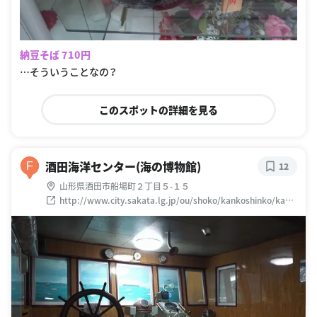
納豆そば 710円
…そういうことなの？
このスポットの詳細を見る
酒田海洋センター(海の博物館)
F
12
山形県酒田市船場町２丁目５-１５
http://www.city.sakata.lg.jp/ou/shoko/kankoshinko/kank
okoryu/7104.html