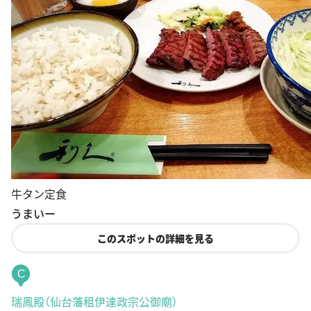
牛タン定食
うまいー
このスポットの詳細を見る
C
瑞鳳殿（仙台藩租伊達政宗公御廟）