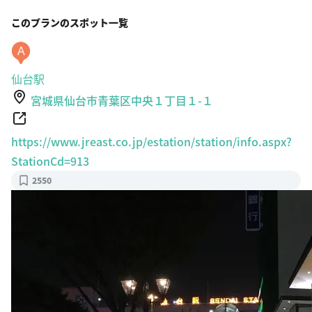
このプランのスポット一覧
A
仙台駅
宮城県仙台市青葉区中央１丁目１-１
https://www.jreast.co.jp/estation/station/info.aspx?
StationCd=913
2550