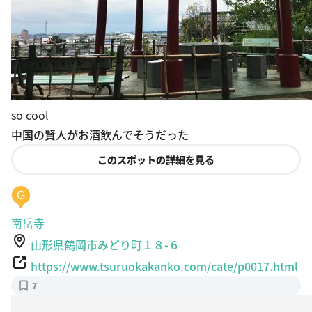
so cool
中国の賢人がお酒飲んでそうだった
このスポットの詳細を見る
G
南岳寺
山形県鶴岡市みどり町１８-６
https://www.tsuruokakanko.com/cate/p0017.html
7