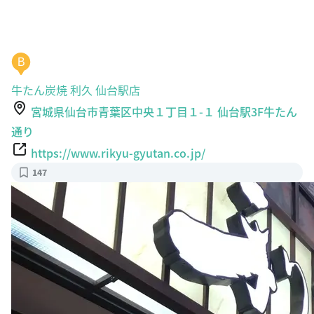
B
牛たん炭焼 利久 仙台駅店
宮城県仙台市青葉区中央１丁目１-１ 仙台駅3F牛たん
通り
https://www.rikyu-gyutan.co.jp/
147