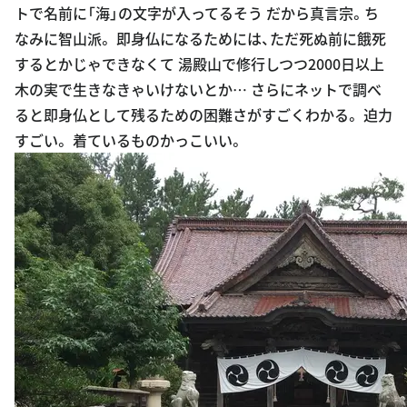
トで名前に「海」の文字が入ってるそう だから真言宗。ち
なみに智山派。 即身仏になるためには、ただ死ぬ前に餓死
するとかじゃできなくて 湯殿山で修行しつつ2000日以上
木の実で生きなきゃいけないとか… さらにネットで調べ
ると即身仏として残るための困難さがすごくわかる。 迫力
すごい。 着ているものかっこいい。