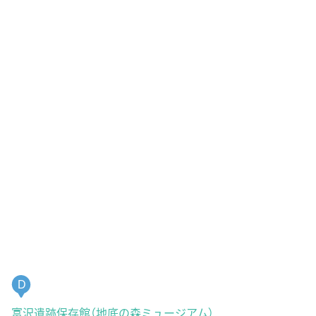
D
富沢遺跡保存館（地底の森ミュージアム）