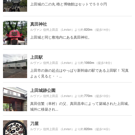
上田城の二の丸 櫓と博物館はセットで５００円
真田神社
820m
ルヴァン 信州上田店 （Levian）より約
（徒歩14分）
上田城と同じ敷地内にある真田神社。
上田駅
1060m
ルヴァン 信州上田店 （Levian）より約
（徒歩18分）
上田市の旅の起点はやっぱり新幹線の駅である上田駅！ 写真
よぉく見ると・・...
上田城跡公園
770m
ルヴァン 信州上田店 （Levian）より約
（徒歩13分）
真田信繁（幸村）の父、真田昌幸によって築城された上田城。
城外に移築され...
刀屋
820m
ルヴァン 信州上田店 （Levian）より約
（徒歩14分）