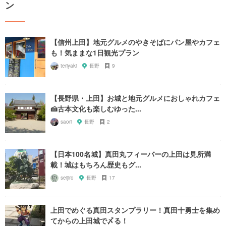
ン
【信州上田】地元グルメのやきそばにパン屋やカフェ
も！気ままな1日観光プラン
teriyaki
長野
9
【長野県・上田】お城と地元グルメにおしゃれカフェ
🍰古本文化も楽しむゆった...
saori
長野
2
【日本100名城】真田丸フィーバーの上田は見所満
載！城はもちろん歴史もグ...
seijiro
長野
17
上田でめぐる真田スタンプラリー！真田十勇士を集め
てからの上田城で〆る！