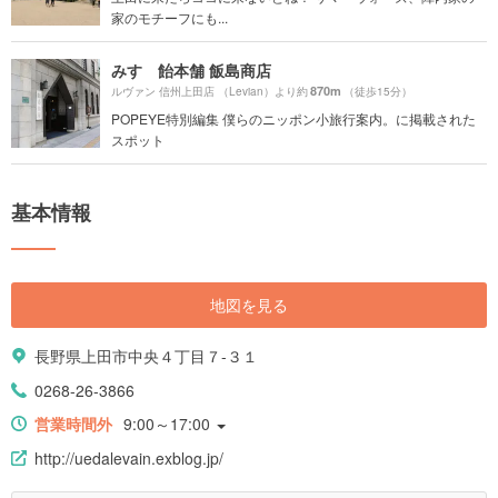
家のモチーフにも...
みすゞ飴本舗 飯島商店
870m
ルヴァン 信州上田店 （Levian）より約
（徒歩15分）
POPEYE特別編集 僕らのニッポン小旅行案内。に掲載された
スポット
基本情報
地図を見る
長野県上田市中央４丁目７-３１
0268-26-3866
営業時間外
9:00～17:00
http://uedalevain.exblog.jp/