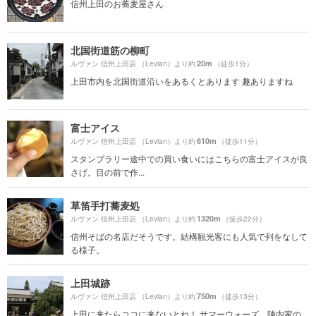
信州上田のお蕎麦屋さん
北国街道筋の柳町
20m
ルヴァン 信州上田店 （Levian）より約
（徒歩1分）
上田市内を北国街道沿いをあるくとあります 趣ありますね
富士アイス
610m
ルヴァン 信州上田店 （Levian）より約
（徒歩11分）
スタンプラリー途中での買い食いにはこちらの富士アイスが良
さげ。目の前で作...
草笛手打蕎麦処
1320m
ルヴァン 信州上田店 （Levian）より約
（徒歩22分）
信州そばの名店だそうです。結構観光客にも人気で列をなして
る様子。
上田城跡
750m
ルヴァン 信州上田店 （Levian）より約
（徒歩13分）
上田に来たらココに来ないとね！ サマーウォーズ、陣内家の