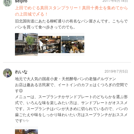
seijiro
2017年6月18日
上田でめぐる真田スタンプラリー！真田十勇士を集めてから
の上田城で〆る！
旧北国街道にあたる柳町通りの有名なパン屋さんです。こちらで
パンを買って食べ歩きってのでも。
れいな
2019年7月5日
地元で大人気の国産小麦・天然酵母パンの老舗🥖ルヴァン
お店は趣ある古民家で、イートインのカフェはくつろぎの空間で
す😌
メニューは、スープランチかサンドプレートのどちらかを選ぶ形
式で、いろんな味を楽しみたい方は、サンドプレートがオススメ
です。スープランチはパンが大きめに切られているので、パンの
歯ごたえや味をしっかり味わいたい方はスープランチがおススメ
です✨✨