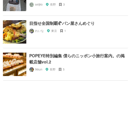
seijiro
長野
3
目指せ全国制覇🥐パン屋さんめぐり
れいな
東京
1
POPEYE特別編集 僕らのニッポン小旅行案内。の掲
載店舗vol.2
Ikkun
長野
5