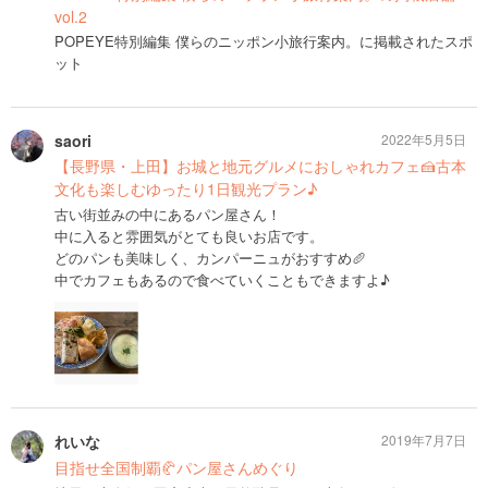
vol.2
POPEYE特別編集 僕らのニッポン小旅行案内。に掲載されたスポ
ット
saori
2022年5月5日
【長野県・上田】お城と地元グルメにおしゃれカフェ🍰古本
文化も楽しむゆったり1日観光プラン♪
古い街並みの中にあるパン屋さん！
中に入ると雰囲気がとても良いお店です。
どのパンも美味しく、カンパーニュがおすすめ🥖
中でカフェもあるので食べていくこともできますよ♪
れいな
2019年7月7日
目指せ全国制覇🥐パン屋さんめぐり