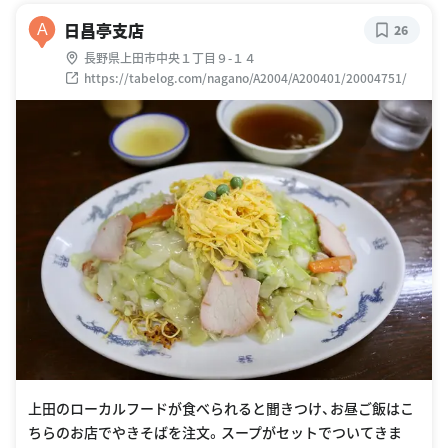
日昌亭支店
A
26
長野県上田市中央１丁目９-１４
https://tabelog.com/nagano/A2004/A200401/20004751/
上田のローカルフードが食べられると聞きつけ、お昼ご飯はこ
ちらのお店でやきそばを注文。スープがセットでついてきま