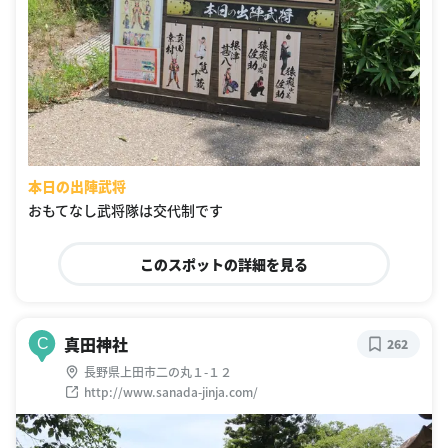
本日の出陣武将
おもてなし武将隊は交代制です
このスポットの詳細を見る
真田神社
C
262
長野県上田市二の丸１-１２
http://www.sanada-jinja.com/