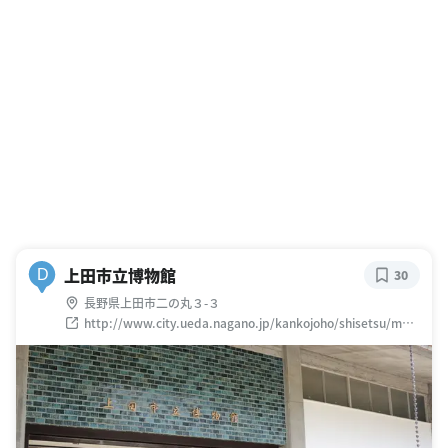
上田市立博物館
D
30
長野県上田市二の丸３-３
http://www.city.ueda.nagano.jp/kankojoho/shisetsu/mus
eum/002.html