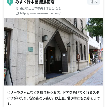
みすゞ飴本舗 飯島商店
H
72
長野県上田市中央１丁目１-２１
http://www.misuzuame.com/
ゼリーやジャムなどを取り扱うお店。ドアをあけてくれるスタ
ッフがいたり、高級感漂う感じ。お土産、贈り物にも良さそうで
す。