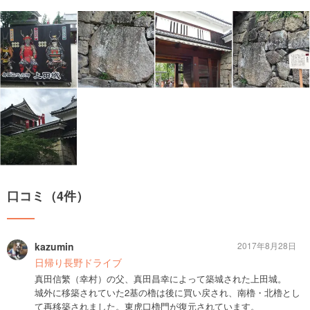
口コミ（4件）
kazumin
2017年8月28日
日帰り長野ドライブ
真田信繁（幸村）の父、真田昌幸によって築城された上田城。
城外に移築されていた2基の櫓は後に買い戻され、南櫓・北櫓とし
て再移築されました。東虎口櫓門が復元されています。