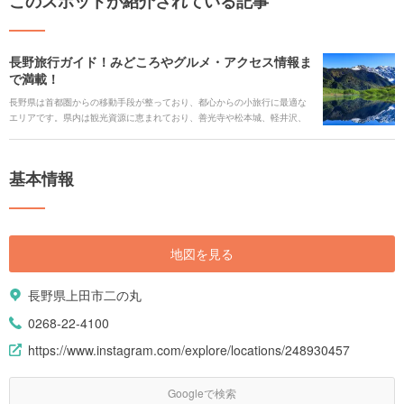
このスポットが紹介されている記事
長野旅行ガイド！みどころやグルメ・アクセス情報ま
で満載！
長野県は首都圏からの移動手段が整っており、都心からの小旅行に最適な
エリアです。県内は観光資源に恵まれており、善光寺や松本城、軽井沢、
上高地といった魅力的なスポットが点在しています。また温泉やアクティ
ビティ、地域によって特色あるご当地グルメなど、楽しみ方の幅は無限大
です。 今回は長野に旅行するならぜひ訪れたい、人気の観光スポットや旅
基本情報
の見どころ、ご当地グルメ、アクセス情報やオススメのホテルまで、まと
めてご紹介します。
地図を見る
長野県上田市二の丸
0268-22-4100
https://www.instagram.com/explore/locations/248930457
Googleで検索