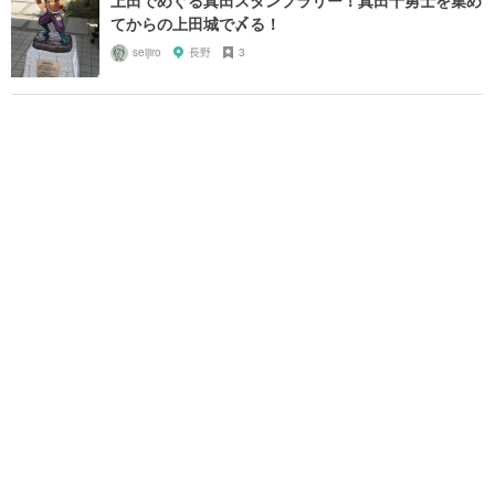
てからの上田城で〆る！
seijiro
長野
3