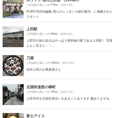
770m
上田城跡公園より約
（徒歩13分）
POPEYE特別編集 僕らのニッポン小旅行案内。に掲載された
スポット
上田駅
960m
上田城跡公園より約
（徒歩16分）
上田市の旅の起点はやっぱり新幹線の駅である上田駅！ 写真
よぉく見ると・・...
刀屋
1060m
上田城跡公園より約
（徒歩18分）
信州上田のお蕎麦屋さん
北国街道筋の柳町
790m
上田城跡公園より約
（徒歩14分）
上田市内を北国街道沿いをあるくとあります 趣ありますね
富士アイス