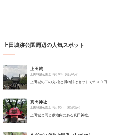
上田城跡公園周辺の人気スポット
上田城
0m
上田城跡公園より約
（徒歩0分）
上田城の二の丸 櫓と博物館はセットで５００円
真田神社
80m
上田城跡公園より約
（徒歩2分）
上田城と同じ敷地内にある真田神社。
ルヴァン 信州上田店 （Levian）