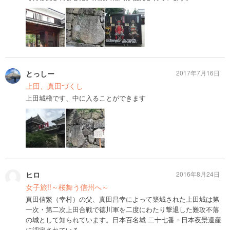
とっしー
2017年7月16日
上田、真田づくし
上田城櫓です、中に入ることができます
ヒロ
2016年8月24日
女子旅!!～桜舞う信州へ～
真田信繁（幸村）の父、真田昌幸によって築城された上田城は第
一次・第二次上田合戦で徳川軍を二度にわたり撃退した難攻不落
の城として知られています。日本百名城 二十七番・日本夜景遺産
に認定されている。