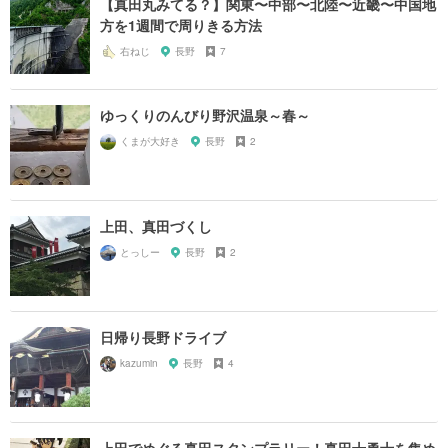
【真田丸みてる？】関東〜中部〜北陸〜近畿〜中国地
方を1週間で周りきる方法
右ねじ
長野
7
ゆっくりのんびり野沢温泉～春～
くまが大好き
長野
2
上田、真田づくし
とっしー
長野
2
日帰り長野ドライブ
kazumin
長野
4
上田でめぐる真田スタンプラリー！真田十勇士を集め