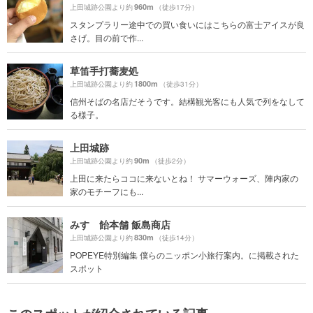
960m
上田城跡公園より約
（徒歩17分）
スタンプラリー途中での買い食いにはこちらの富士アイスが良
さげ。目の前で作...
草笛手打蕎麦処
1800m
上田城跡公園より約
（徒歩31分）
信州そばの名店だそうです。結構観光客にも人気で列をなして
る様子。
上田城跡
90m
上田城跡公園より約
（徒歩2分）
上田に来たらココに来ないとね！ サマーウォーズ、陣内家の
家のモチーフにも...
みすゞ飴本舗 飯島商店
830m
上田城跡公園より約
（徒歩14分）
POPEYE特別編集 僕らのニッポン小旅行案内。に掲載された
スポット