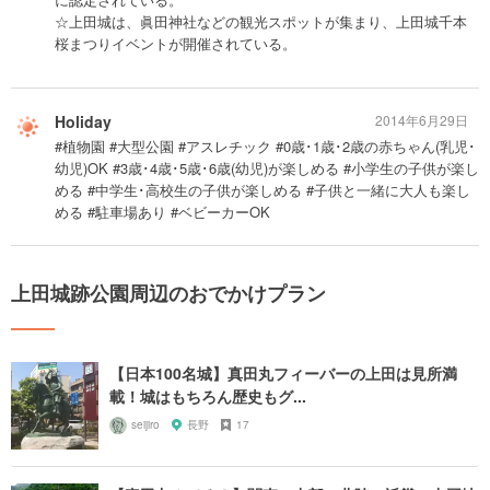
☆上田城は、眞田神社などの観光スポットが集まり、上田城千本
桜まつりイベントが開催されている。
Holiday
2014年6月29日
#植物園 #大型公園 #アスレチック #0歳･1歳･2歳の赤ちゃん(乳児･
幼児)OK #3歳･4歳･5歳･6歳(幼児)が楽しめる #小学生の子供が楽し
める #中学生･高校生の子供が楽しめる #子供と一緒に大人も楽し
める #駐車場あり #ベビーカーOK
上田城跡公園周辺のおでかけプラン
【日本100名城】真田丸フィーバーの上田は見所満
載！城はもちろん歴史もグ...
seijiro
長野
17