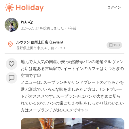
ログイン
れいな
よかったよ！を投稿しました
7年前
ルヴァン 信州上田店 （Levian）
130
長野県上田市中央４丁目７-３１
地元で大人気の国産小麦・天然酵母パンの老舗🥖ルヴァン
お店は趣ある古民家で、イートインのカフェはくつろぎの
空間です😌
メニューは、スープランチかサンドプレートのどちらかを
選ぶ形式で、いろんな味を楽しみたい方は、サンドプレー
トがオススメです。スープランチはパンが大きめに切ら
れているので、パンの歯ごたえや味をしっかり味わいたい
方はスープランチがおススメです✨✨