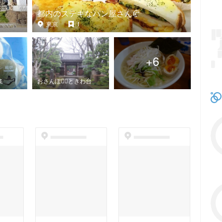
都内のステキなパン屋さん🥐
東京
1
+
6
集
おさんぽ🚶‍♀️ときわ台
t
dummyspot
dummyspot