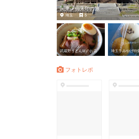
関東🗾御朱印の旅
埼玉
5
武蔵野うどん🥢のお店
埼玉手みやげ特
フォトレポ
dummyspot
dummyspo