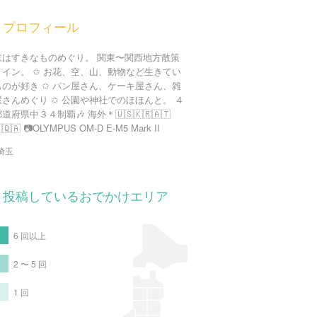
プロフィール
末はすきなものめぐり。 関東〜関西地方散策
メイン。 ✩ お花、空、山、動物など生きてい
ものが好き ✩ パン屋さん、ケーキ屋さん、雑
屋さんめぐり ✩ 公園や神社でのほほんと。 ４
道府県中３４制覇🎶 海外＊🇺🇸🇰🇷🇦🇹
🇶🇦 📷OLYMPUS OM-D E-M5 Mark II
埼玉
投稿しているおでかけエリア
6 回以上
2 〜 5 回
1 回