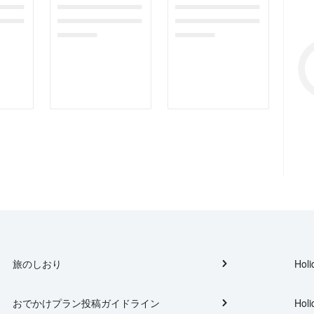
gefor
dummymessagefor
dummymessagefor
tplac
photoreportplac
photoreportplac
eholder
eholder
旅のしおり
Holi
おでかけプラン投稿ガイドライン
Holi