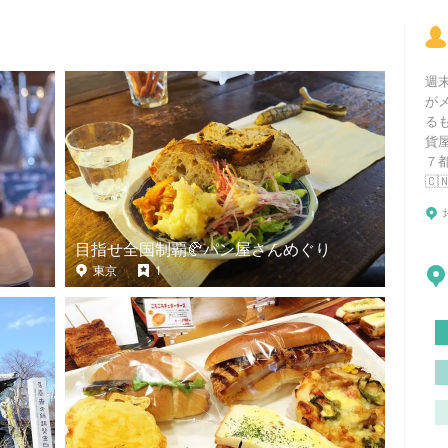
週
が
る
貨
７都
🇨
目指せ全国制覇🥐パン屋さんめぐり
東京
1