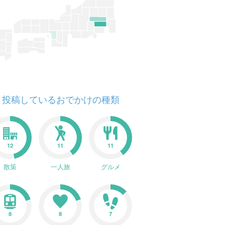
投稿しているおでかけの種類
12
11
11
散策
一人旅
グルメ
8
8
7