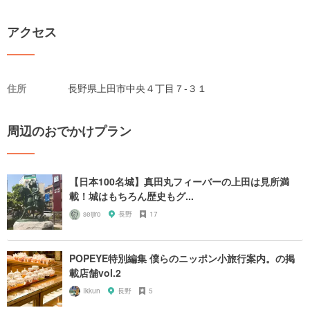
アクセス
住所
長野県上田市中央４丁目７-３１
周辺のおでかけプラン
【日本100名城】真田丸フィーバーの上田は見所満
載！城はもちろん歴史もグ...
seijiro
長野
17
POPEYE特別編集 僕らのニッポン小旅行案内。の掲
載店舗vol.2
Ikkun
長野
5