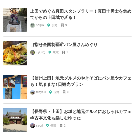
上田でめぐる真田スタンプラリー！真田十勇士を集め
てからの上田城で〆る！
seijiro
長野
3
目指せ全国制覇🥐パン屋さんめぐり
れいな
東京
1
【信州上田】地元グルメのやきそばにパン屋やカフェ
も！気ままな1日観光プラン
teriyaki
長野
9
【長野県・上田】お城と地元グルメにおしゃれカフェ
🍰古本文化も楽しむゆった...
saori
長野
2