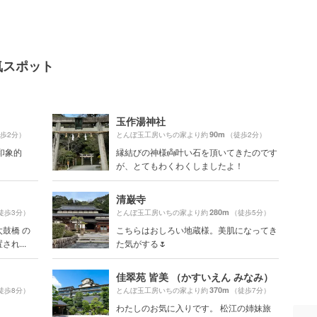
気スポット
玉作湯神社
90m
歩2分）
とんぼ玉工房いちの家より約
（徒歩2分）
印象的
縁結びの神様👼叶い石を頂いてきたのです
が、とてもわくわくしましたよ！
清巌寺
280m
徒歩3分）
とんぼ玉工房いちの家より約
（徒歩5分）
鼓橋 の
こちらはおしろい地蔵様。美肌になってき
れ...
た気がする🌷
佳翠苑 皆美 （かすいえん みなみ）
370m
徒歩8分）
とんぼ玉工房いちの家より約
（徒歩7分）
わたしのお気に入りです。 松江の姉妹旅