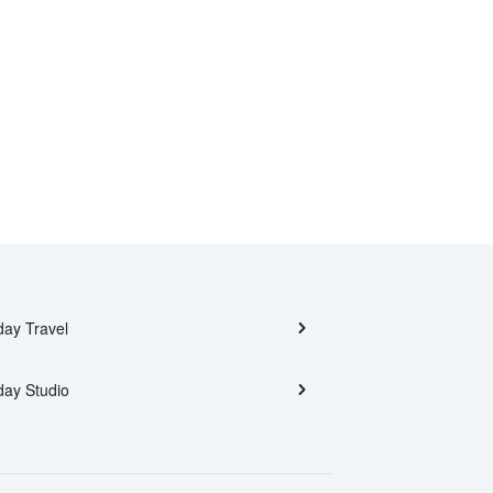
day Travel
day Studio