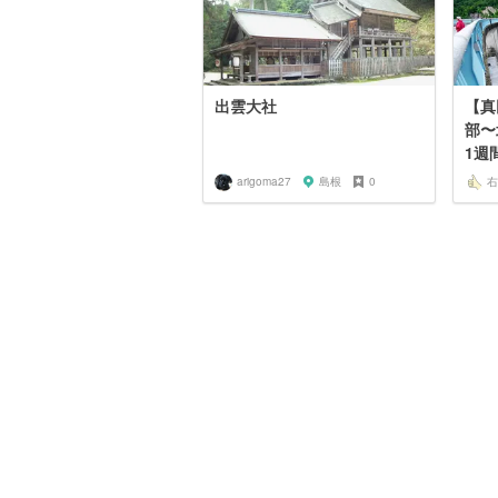
出雲大社
【真
部〜
1週
arigoma27
島根
0
右