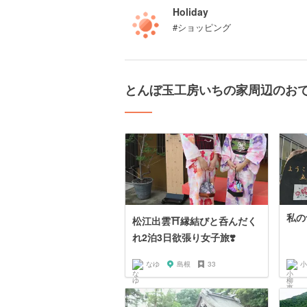
Holiday
#ショッピング
とんぼ玉工房いちの家周辺のお
私の
松江出雲⛩縁結びと呑んだく
れ2泊3日欲張り女子旅❣️
なゆ
島根
33
小