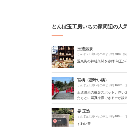
とんぼ玉工房いちの家周辺の人
玉造温泉
70m
とんぼ玉工房いちの家より約
（徒
温泉街の神社仏閣を参拝 勾玉が
宮橋（恋叶い橋）
160m
とんぼ玉工房いちの家より約
（
玉造温泉の撮影スポット。赤い太
たもとに写真撮影できる台が設置さ
界 玉造
460m
とんぼ玉工房いちの家より約
（
ずわい蟹