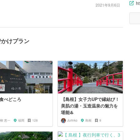
ht
2021年9月6日
でかけプラン
食べどころ
【島根】女子力UPで縁結び！
美肌の湯・玉造温泉の魅力を
堪能♨️
柳 恵一
福岡
128
Jurinko
島根
9