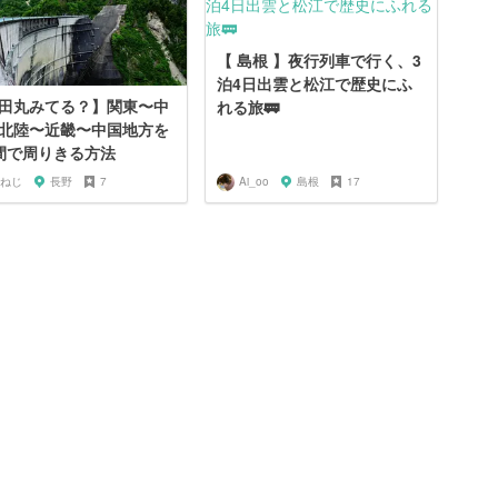
【 島根 】夜行列車で行く、3
泊4日出雲と松江で歴史にふ
田丸みてる？】関東〜中
れる旅🚃
北陸〜近畿〜中国地方を
間で周りきる方法
ねじ
長野
7
Ai_oo
島根
17