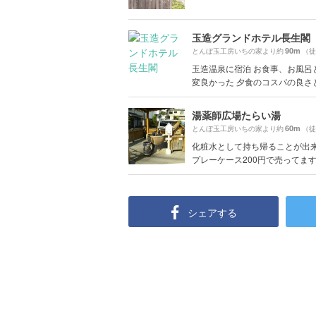
玉造グランドホテル長生閣
90m
とんぼ玉工房いちの家より約
（徒
玉造温泉に宿泊 お食事、お風呂
変良かった 夕食のコスパの良さと、
湯薬師広場たらい湯
60m
とんぼ玉工房いちの家より約
（徒
化粧水として持ち帰ることが出
プレーケース200円で売ってますの
シェアする