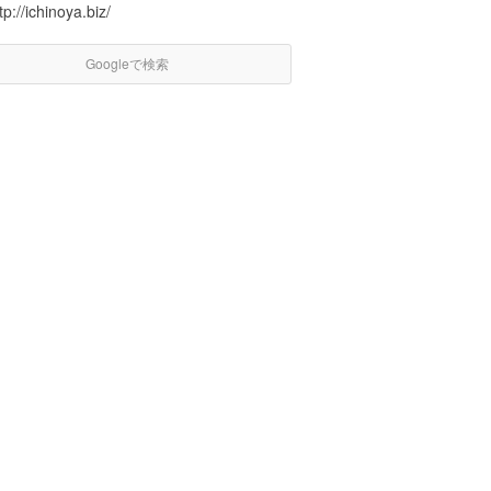
tp://ichinoya.biz/
Googleで検索