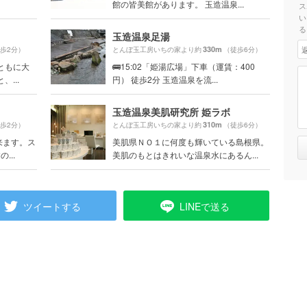
館の皆美館があります。 玉造温泉...
ス
い
る
玉造温泉足湯
330m
歩2分）
とんぼ玉工房いちの家より約
（徒歩6分）
ともに大
🚌15:02「姫湯広場」下車（運賃：400
...
円） 徒歩2分 玉造温泉を流...
玉造温泉美肌研究所 姫ラボ
310m
歩2分）
とんぼ玉工房いちの家より約
（徒歩6分）
来ます。ス
美肌県ＮＯ１に何度も輝いている島根県。
...
美肌のもとはきれいな温泉水にあるん...
ツイートする
LINEで送る