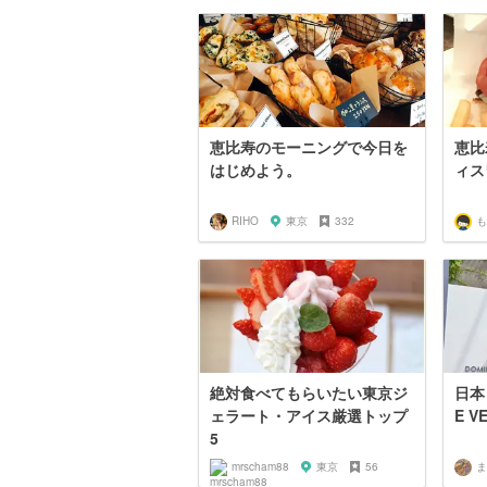
恵比寿のモーニングで今日を
恵比
はじめよう。
ィス
RIHO
東京
332
も
絶対食べてもらいたい東京ジ
日本
ェラート・アイス厳選トップ
E V
5
mrscham88
東京
56
ま