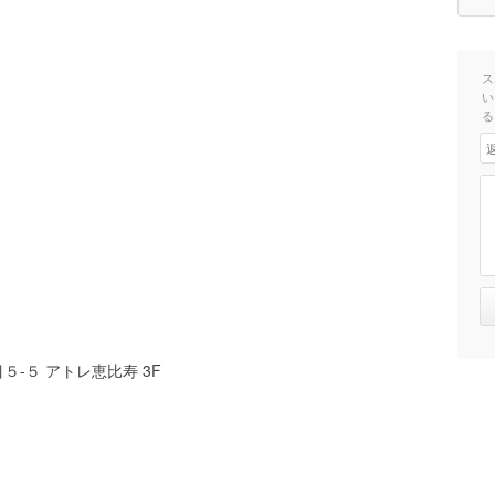
ス
い
る
-５ アトレ恵比寿 3F