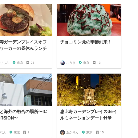
寿ガーデンプレイスオフ
チョコミン党の季節到来！
ワーカーの昼休みランチ
りしん
東京
25
こうき
東京
13
と海外の融合の場所〜IC
恵比寿ガーデンプレイスdeイ
ERSION〜
ルミネーションデート👫💖
なえ
東京
2
あかりん
東京
15