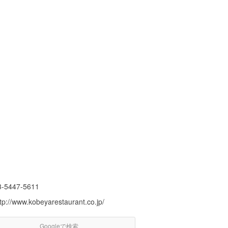
3-5447-5611
tp://www.kobeyarestaurant.co.jp/
Googleで検索