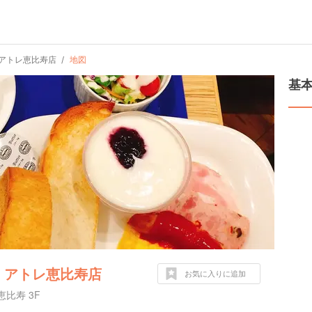
 アトレ恵比寿店
地図
基
 アトレ恵比寿店
お気に入りに追加
比寿 3F