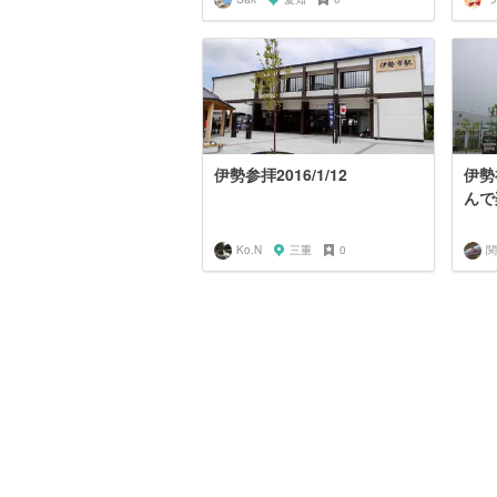
伊勢参拝2016/1/12
伊勢
んで
Ko.N
三重
0