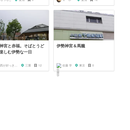
神宮と赤福。そばとうど
伊勢神宮＆馬籠
楽しむ伊勢な一日
関西が好っきゃねん
三重
12
佐藤 学
東京
0