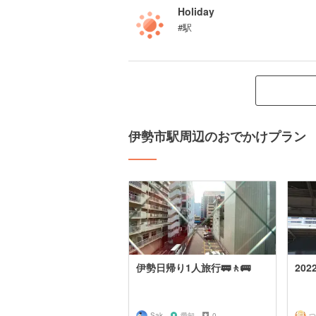
Holiday
#駅
伊勢市駅周辺のおでかけプラン
伊勢日帰り1人旅行🚃🚶🚌
20
Sak
愛知
0
つ