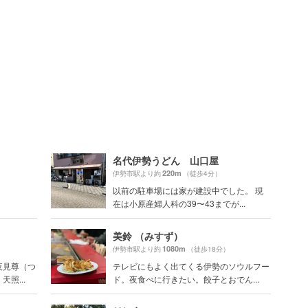
）
名代伊勢うどん 山口屋
220m
伊勢市駅より約
（徒歩4分）
以前の駐車場には家が建設中でした。 現
在は小原産婦人科の39〜43までが...
美鈴 （みすず）
1080m
伊勢市駅より約
（徒歩18分）
夜見尊（つ
テレビにもよく出てくる伊勢のソウルフー
照...
ド。夜食べに行きたい。餃子とおでん...