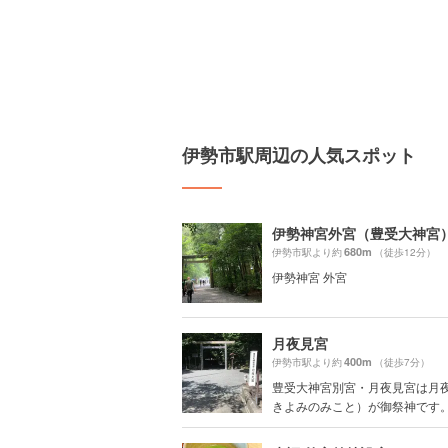
伊勢市駅周辺の人気スポット
伊勢神宮外宮（豊受大神宮
680m
伊勢市駅より約
（徒歩12分）
伊勢神宮 外宮
月夜見宮
400m
伊勢市駅より約
（徒歩7分）
豊受大神宮別宮・月夜見宮は月
きよみのみこと）が御祭神です。天