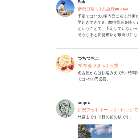
Sak
伊勢日帰り1人旅行🚃🚶🚌
予定では11:00頃内宮に着く計
早起きすぎて8：00頃電車を降り
ということで、予定していなかっ
そうなると伊勢市駅が最寄りにな
つちつちこ
2022春18きっぷ三重
名古屋からは快速みえで約1時間
では+520円必要。
seijiro
伊勢フットボールヴィレッジで
外宮まですぐ目の前の駅です。