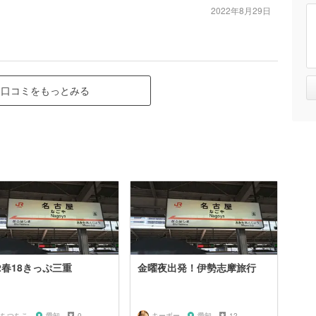
2022年8月29日
口コミをもっとみる
22春18きっぷ三重
金曜夜出発！伊勢志摩旅行
ちつちこ
愛知
0
キーボー
愛知
12