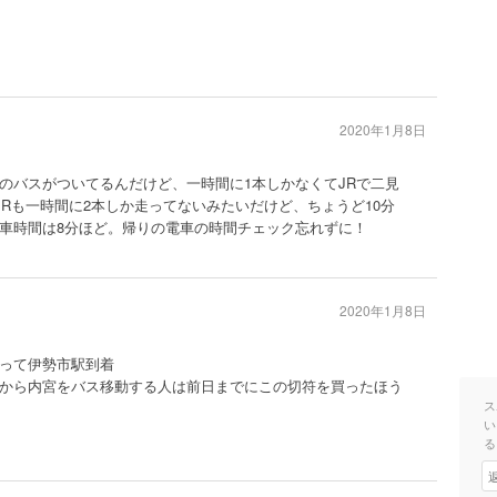
2020年1月8日
のバスがついてるんだけど、一時間に1本しかなくてJRで二見
JRも一時間に2本しか走ってないみたいだけど、ちょうど10分
車時間は8分ほど。帰りの電車の時間チェック忘れずに！
2020年1月8日
って伊勢市駅到着
から内宮をバス移動する人は前日までにこの切符を買ったほう
ス
い
る