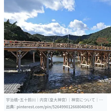
宇治橋・五十鈴川｜内宮（皇大神宮）｜神宮について｜伊
勢神宮 | 内宮 ...
出典：
pinterest.com/pin/526499012668040455