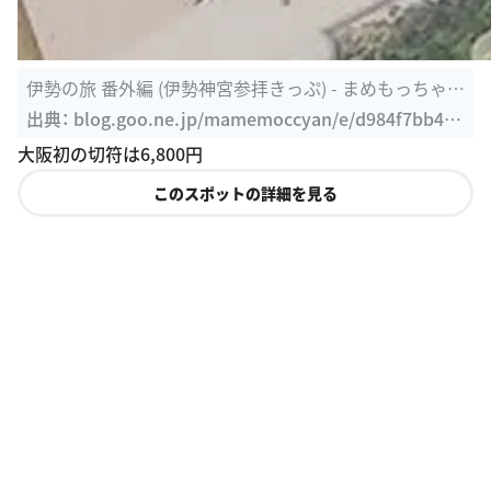
伊勢の旅 番外編 (伊勢神宮参拝きっぷ) - まめもっちゃん
のひとりごと。
出典：
blog.goo.ne.jp/mamemoccyan/e/d984f7bb45e
92af37e43dde11c0ff9bf
大阪初の切符は6,800円
このスポットの詳細を見る