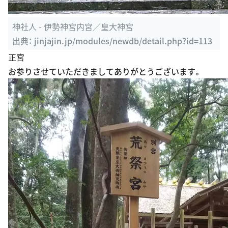
神社人 - 伊勢神宮内宮／皇大神宮
出典：
jinjajin.jp/modules/newdb/detail.php?id=113
正宮
お参りさせていただきましてありがとうございます。