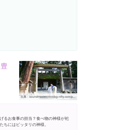
（豊
出典：
soundmaster.cocolog-nifty.com/photos/kokoro/img_0289.html
げるお食事の担当？食べ物の神様が祀
たちにはピッタリの神様。