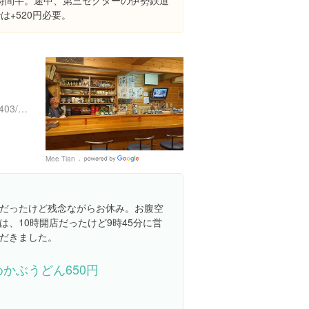
時間半。途中、第三セクターの伊勢鉄道
は+520円必要。
https://tabelog.com/mie/A2403/A240301/24008232/
Mee Tian
Google
Places
だったけど残念ながらお休み。お腹空
、10時開店だったけど9時45分に営
だきました。
めかぶうどん650円