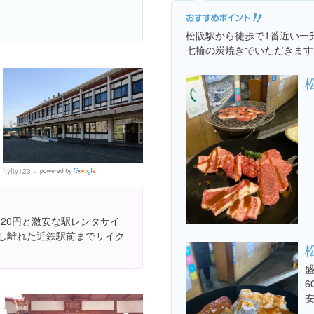
松阪駅から徒歩で1番近い一
七輪の炭焼きでいただきます
ftyfty123
Google
Places
20円と激安な駅レンタサイ
少し離れた近鉄駅前までサイク
6