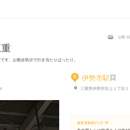
公開: 22
三重
旅です。お散歩気分で行き当たりばったり。
伊勢市駅
B
４
三重県伊勢市吹上１丁目１