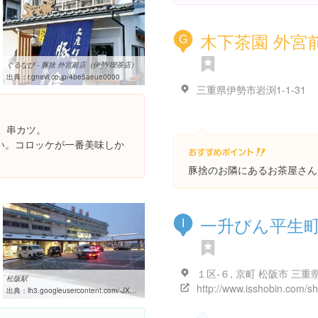
木下茶園 外宮
G
ぐるなび - 豚捨 外宮前店（伊勢/喫茶店）
出典：
r.gnavi.co.jp/4be5aeue0000
三重県伊勢市岩渕1-1-31
、串カツ。
い。コロッケが一番美味しか
豚捨のお隣にあるお茶屋さん
一升びん平生
I
１区-６, 京町 松阪市 三重
松阪駅
出典：
lh3.googleusercontent.com/-JXGFCMQirzc/U5MXamR-AUI/AAAAAAAAADM/jUrfm0EZi2M/w460-h310-k