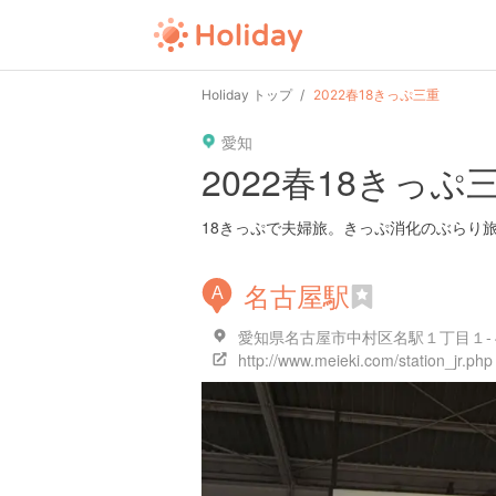
Holiday トップ
2022春18きっぷ三重
愛知
2022春18きっぷ
18きっぷで夫婦旅。きっぷ消化のぶらり
名古屋駅
A
愛知県名古屋市中村区名駅１丁目１-
http://www.meieki.com/station_jr.php