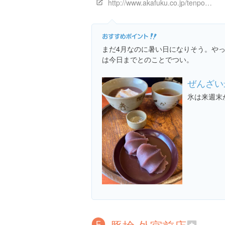
http://www.akafuku.co.jp/tenpo_syousai/?SHOP_ID=275
まだ4月なのに暑い日になりそう。や
は今日までとのことでつい。
ぜんざい
氷は来週末
F