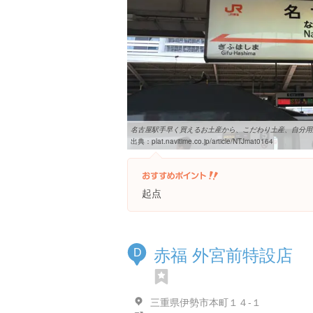
名古屋駅手早く買えるお土産から、こだわり土産、自分用かわ
出典：
plat.navitime.co.jp/article/NTJmat0164
起点
赤福 外宮前特設店
D
三重県伊勢市本町１４-１