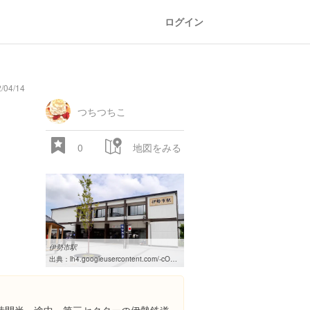
ログイン
/04/14
つちつちこ
0
地図をみる
伊勢市駅
出典：
lh4.googleusercontent.com/-cOZw8u3PIO8/Vi-H2WAXe3I/AAAAAAAAA2w/ls8PLJQFLGInc8Yritwc9oiBbi2h8NQHQ/w460-h310-k