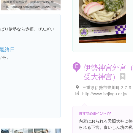
赤福 外宮前特設店 - 伊勢市/甘味処 [食べログ]
出典：
tabelog.com/mie/A2403/A240301/24011544
っぱり伊勢なら赤福。ぜんざい
最終日
から。
伊勢神宮外宮
E
受大神宮）
三重県伊勢市豊川町２７９
http://www.isejingu.or.jp/
内宮におられる天照大神に捧
られる下宮。食いしん坊の私