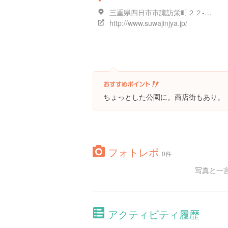
三重県四日市市諏訪栄町２２-３８
http://www.suwajinjya.jp/
ちょっとした公園に。商店街もあり。
フォトレポ
0件
写真と一
アクティビティ履歴