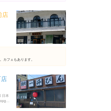
前店
。カフェもあります。
町店
県 日本
http://www.isshobin.com/shopguide/2011/12/post-24.php