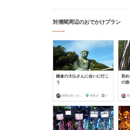
対僊閣周辺のおでかけプラン
鎌倉の大仏さんに会いに行こ
初め
う
の旅
関西が好っきゃねん
神奈川
1
M