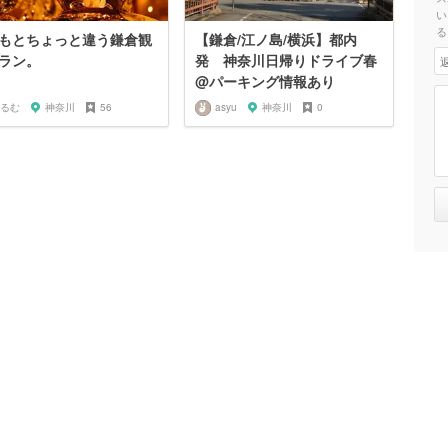
い
る
もとちょっと違う鎌倉観
【鎌倉/江ノ島/横浜】都内
ラン。
発 神奈川日帰りドライブ春
@パーキング情報あり
るむ
神奈川
56
asyu
神奈川
0