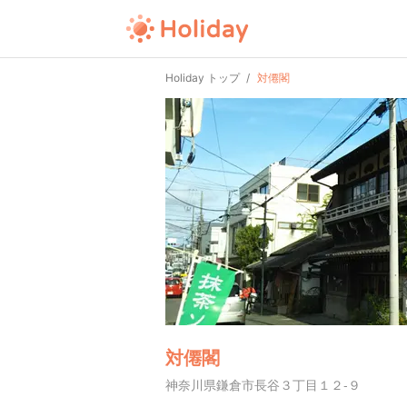
Holiday トップ
対僊閣
対僊閣
神奈川県鎌倉市長谷３丁目１２-９