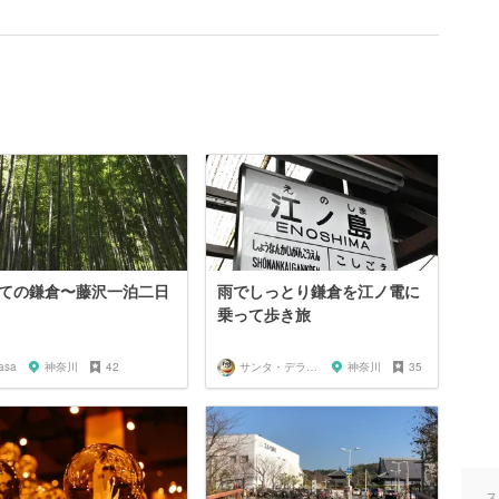
ての鎌倉〜藤沢一泊二日
雨でしっとり鎌倉を江ノ電に
乗って歩き旅
asa
神奈川
42
サンタ・デラックス
神奈川
35
ス