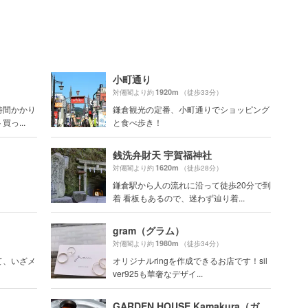
小町通り
1920m
対僊閣より約
（徒歩33分）
時間かかり
鎌倉観光の定番、小町通りでショッピング
っ...
と食べ歩き！
銭洗弁財天 宇賀福神社
1620m
対僊閣より約
（徒歩28分）
鎌倉駅から人の流れに沿って徒歩20分で到
着 看板もあるので、迷わず辿り着...
gram（グラム）
1980m
対僊閣より約
（徒歩34分）
て、いざメ
オリジナルringを作成できるお店です！sil
ver925も華奢なデザイ...
GARDEN HOUSE Kamakura（ガーデンハウス）