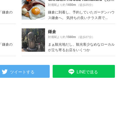
1450m
対僊閣より約
（徒歩25分）
月号「鎌倉の
鎌倉に到着し、予約していたガーデンハウ
ス鎌倉へ。 気持ちの良いテラス席で...
鎌倉
1560m
対僊閣より約
（徒歩27分）
月号「鎌倉の
まぁ観光地だし、観光客少なめなローカル
が立ち寄るお店をいくつか
ツイートする
LINEで送る