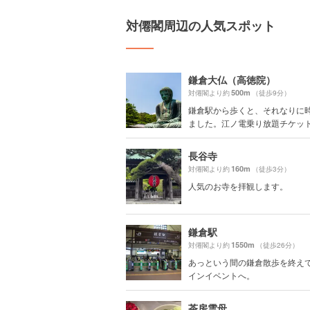
対僊閣周辺の人気スポット
鎌倉大仏（高徳院）
500m
対僊閣より約
（徒歩9分）
鎌倉駅から歩くと、それなりに
ました。江ノ電乗り放題チケット買
長谷寺
160m
対僊閣より約
（徒歩3分）
人気のお寺を拝観します。
鎌倉駅
1550m
対僊閣より約
（徒歩26分）
あっという間の鎌倉散歩を終え
インイベントへ。
茶房雲母