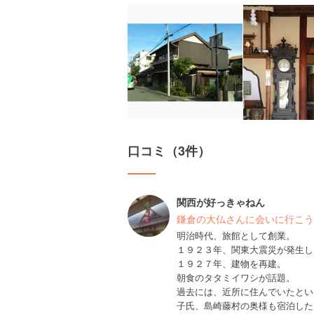
口コミ（3件）
関西が好っきゃねん
鎌倉の大仏さんに会いに行こう
明治時代、旅館として創業。
１９２３年、関東大震災が発生し
１９２７年、建物を再建。
朝食のタタミイワシが話題。
過去には、近所に住んでいたとい
子氏、島崎藤村の奥様も宿泊した