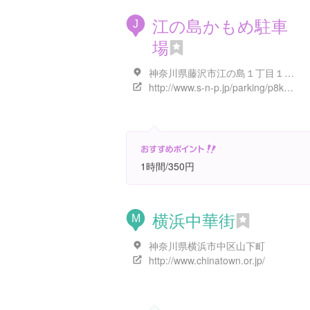
江の島かもめ駐車
J
場
神奈川県藤沢市江の島１丁目１１-１
http://www.s-n-p.jp/parking/p8kamome/
1時間/350円
横浜中華街
M
神奈川県横浜市中区山下町
http://www.chinatown.or.jp/