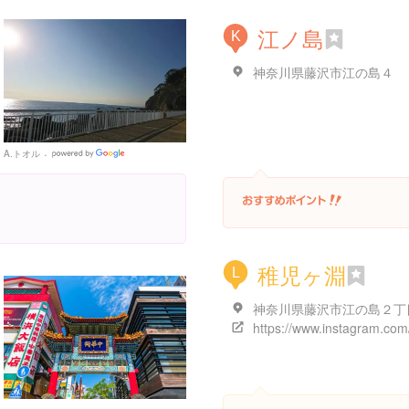
江ノ島
K
神奈川県藤沢市江の島４
A.トオル
Google
Places
稚児ヶ淵
L