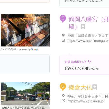
鶴岡八幡宮（
E
殿）
https://www.hachimangu.or.
CY CHOONG
Google
Places
おみくじでも引いたら
鎌倉大仏
G
https://www.kotoku-in.jp/
鎌倉大仏・長谷寺】厳選13駐車場！観光・ランチ・食べ歩きに安い最大 ...