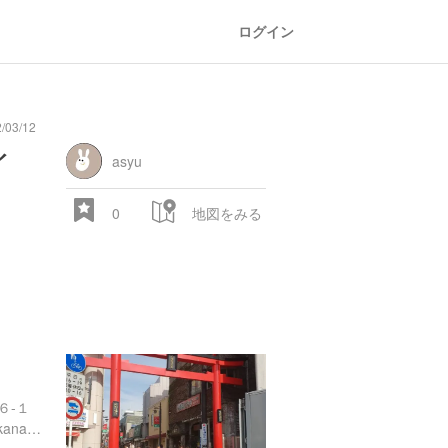
ログイン
/03/12
general
railroad
train
comic
mountain
sports
fishing
bbq
fashion
tradition
music
baby
camera
amusement
aquarium
sea
ball
baer
イ
store
park
asyu
0
地図をみる
28.522 px
６-１
https://www.city.kamakura.kanagawa.jp/kamakura-kankou/meisho/02komachidouri.html