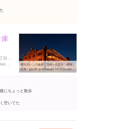
た
倉庫
神奈川県横浜市中区新港１丁目１-１
https://www.yokohama-akarenga.jp/
横浜赤レンガ倉庫二号館 | 街並み・建物 ＞ 夜景の写真 | GANREF
出典：
ganref.jp/m/hirorico/portfolios/photo_detail/b47818a85e915389b3af61e1a63c4727
後にちょっと散歩
く空いてた