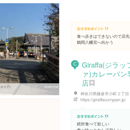
食べ歩きはできないので店先
鶴岡八幡宮へ向かう
Giraffa(ジラッ
C
ァ)カレーパン
店
Bエリア）
https://giraffacurrypan.jp/
絶対食べて欲しい
食べ比べとかして欲しい