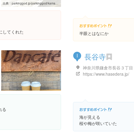
出典：
parkinggod.jp/parkinggod/kamakuradaibutsu-hasedera
円にしてくれた
半眼とはなにか
長谷寺
I
https://www.hasedera.jp/
れる
海が見える
桜や梅が咲いていた