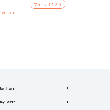
フォトレポを送る
くはこちら
day Travel
day Studio