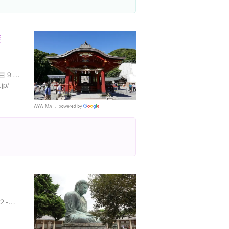
拝
神奈川県鎌倉市雪ノ下１丁目９ 県道 21 号線
jp/
AYA Ma
Google
Places
神奈川県鎌倉市長谷４丁目２-２８