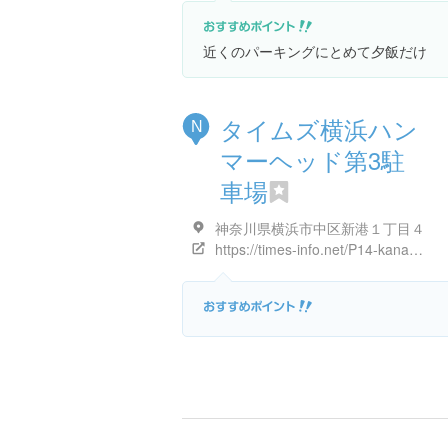
近くのパーキングにとめて夕飯だけ
タイムズ横浜ハン
N
マーヘッド第3駐
車場
神奈川県横浜市中区新港１丁目４
https://times-info.net/P14-kanagawa/C104/park-detail-BUK0050729/