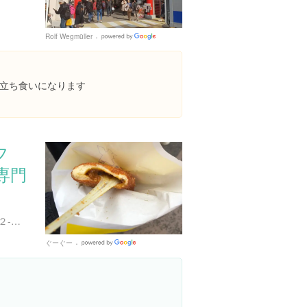
Rolf Wegmüller
Google
Places
立ち食いになります
フ
専門
神奈川県鎌倉市小町２丁目２-２１
ぐーぐー
Google
Places