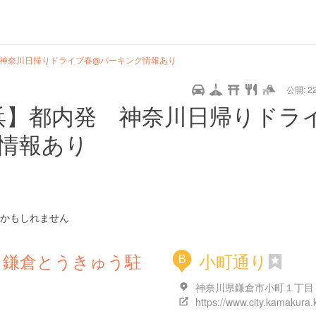
url
guide
hot
type
star
camera
home
settings
profile
print
rank
mail
lock
calendar
access
 神奈川日帰りドライブ春@パーキング情報あり
公開: 22
pet
drive
walking
cycling
nature
stroll
art
camp
history
castle
temple
cafe
gourmet
onsen
outdoor
world
public bath
shopping
横浜】都内発 神奈川日帰りドラ
heritage
情報あり
kyoto
hyogo
かもしれません
 鎌倉とうきゅう駐
小町通り
B
神奈川県鎌倉市小町１丁目