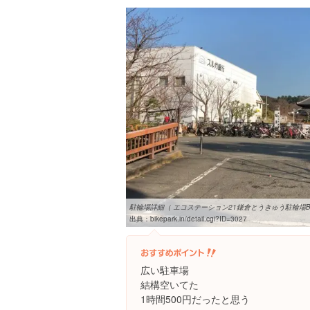
駐輪場詳細（ エコステーション21鎌倉とうきゅう駐輪場
出典：
bikepark.in/detail.cgi?ID=3027
広い駐車場
結構空いてた
1時間500円だったと思う