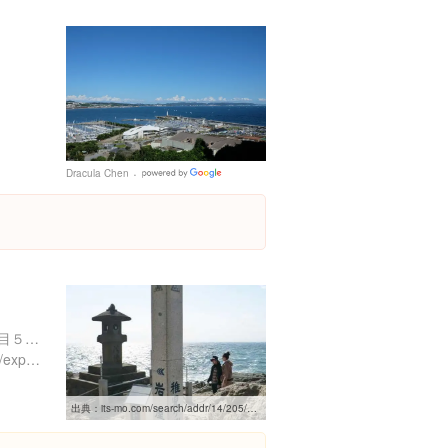
Dracula Chen
Google
Places
神奈川県藤沢市江の島２丁目５-２
https://www.instagram.com/explore/locations/265536644
出典：
its-mo.com/search/addr/14/205/006/002/00005/00005