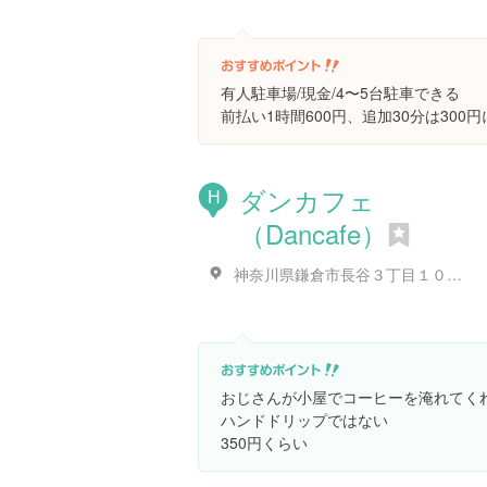
有人駐車場/現金/4〜5台駐車できる
前払い1時間600円、追加30分は300
ダンカフェ
H
（Dancafe）
神奈川県鎌倉市長谷３丁目１０-３５
おじさんが小屋でコーヒーを淹れてく
ハンドドリップではない
350円くらい