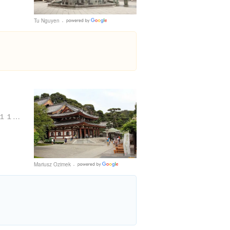
Tu Nguyen
Google
Places
神奈川県鎌倉市長谷３丁目１１-２
Mariusz Ozimek
Google
Places