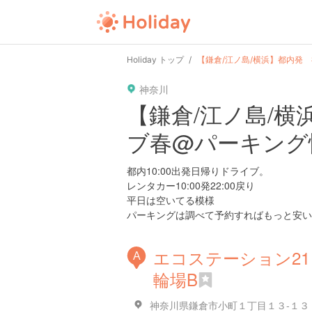
user
pin
tel
time
Holiday トップ
【鎌倉/江ノ島/横浜】都内発
神奈川
date
child
solitary
【鎌倉/江ノ島/
ブ春@パーキング
tokyo
kanagawa
osaka
都内10:00出発日帰りドライブ。
レンタカー10:00発22:00戻り
平日は空いてる模様
パーキングは調べて予約すればもっと安い
エコステーション21
A
輪場B
神奈川県鎌倉市小町１丁目１３-１３