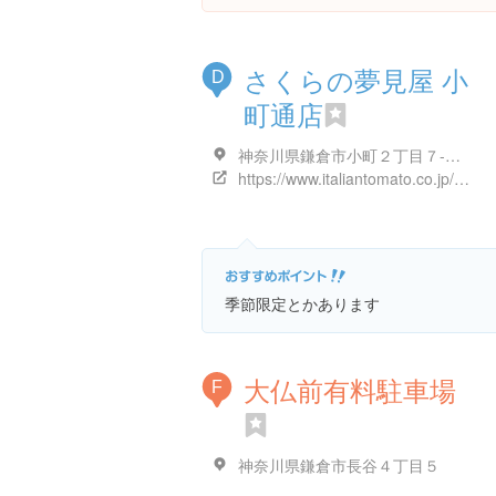
さくらの夢見屋 小
D
町通店
神奈川県鎌倉市小町２丁目７-３４
https://www.italiantomato.co.jp/store/it042/
季節限定とかあります
大仏前有料駐車場
F
神奈川県鎌倉市長谷４丁目５