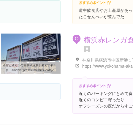
道中飲食店やお土産屋があっ
たこせんべいが並んでた
横浜赤レンガ
O
みなとみらいで食事＆温泉 | 東京でキャンピングカーライフ
出典：
ameblo.jp/hatsumi-1979/entry-12584826719.html
近くのパーキングにとめて食
近くのコンビニ寄ったり
オフシーズンの夜だからすご