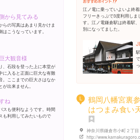
江ノ電に乗っていよいよ終着
側から見てみる
フリーきっぷで3度利用しま
す。江ノ電鎌倉駅は終着駅、
からの写真はあまり見かけま
別になってました。
側はこうなっています。
巨大観音様
り、石段を登った上に本堂が
中に入ると正面に巨大な有難
音。ここまでの巨大さはなか
とが出来ません。
鶴岡八幡宮裏
L
すね
はつまみ食い
バスも便利なようです。時間
スも利用してみたいもので
神奈川県鎌倉市小町２丁目
http://www.kamakuragoro.c