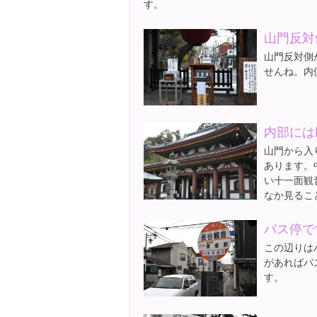
す。
山門反対
山門反対側
せんね。内
内部には
山門から入
あります。
い十一面観
なか見るこ
バス停で
この辺りは
があればバ
す。