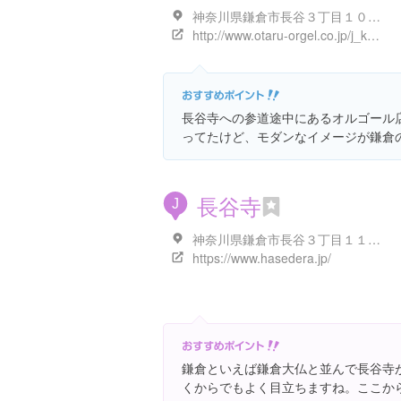
神奈川県鎌倉市長谷３丁目１０-３３
http://www.otaru-orgel.co.jp/j_kamakura.html
長谷寺への参道途中にあるオルゴール
ってたけど、モダンなイメージが鎌倉
長谷寺
J
神奈川県鎌倉市長谷３丁目１１-２
https://www.hasedera.jp/
鎌倉といえば鎌倉大仏と並んで長谷寺
くからでもよく目立ちますね。ここか