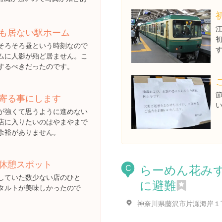
も居ない駅ホーム
そろそろ昼という時刻なので
ムに人影が殆ど居ません。こ
するべきだったのです。
寄る事にします
が強くて思うように進めない
店に入りたいのはやまやまで
余裕がありません。
休憩スポット
らーめん花み
C
していた数少ない店のひと
に避難
タルトが美味しかったので