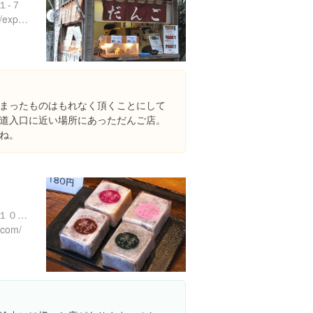
１-７
https://www.instagram.com/explore/locations/129278280945252
まったものはもれなく頂くことにして
道入口に近い場所にあっただんご店。
ね。
神奈川県鎌倉市長谷３丁目１０-２２
.com/