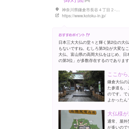
神奈川県鎌倉市長谷４丁目２-２８
https://www.kotoku-in.jp/
日本三大大仏の堂々と輝く第2位の大
もないですね。むしろ第3位が大変な
大仏、富山県の高岡大仏をはじめ、日
の第3位」が多数存在するのでありま
ここから
鎌倉大仏の
た参道も、
のです。で
よかったん
大仏様が
通常、屋外
が多いので