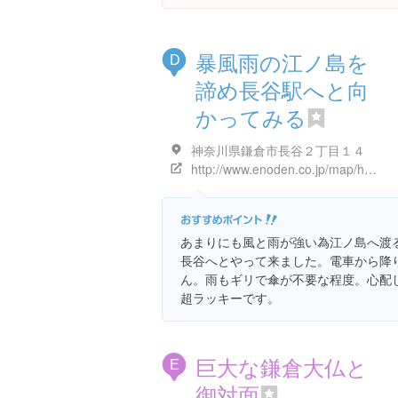
暴風雨の江ノ島を
D
諦め長谷駅へと向
かってみる
神奈川県鎌倉市長谷２丁目１４
http://www.enoden.co.jp/map/hase.html
あまりにも風と雨が強い為江ノ島へ渡
長谷へとやって来ました。電車から降
ん。雨もギリで傘が不要な程度。心配
超ラッキーです。
巨大な鎌倉大仏と
E
御対面