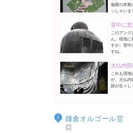
伽羅の本殿
っしゃいま
背中に窓
このアング
ん。現地に
すが、背中
すね。
大仏内部
これも現地
が、大仏内
跡が生々し
鎌倉オルゴール堂
I