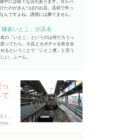
途中には様々な店があります。せんべ
けたのがきんつばのお店。店頭で作っ
なんですよね。誘惑には勝てません。
「鎌倉いとこ」が店名
店名の「いとこ」というのは何だろうっ
て思ってたら、小豆とカボチャを炊き合
わせるということで「いとこ煮」と言う
らしい。ふーん。
乗っ
って
神奈川県鎌倉市御成町１丁目１５ 江ノ電ビル
https://www.instagram.com/explore/locations/237807258