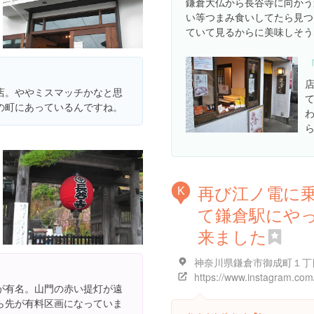
鎌倉大仏から長谷寺に向かう
い等つまみ食いしてたら見つ
ていて見るからに美味しそう
店。ややミスマッチかなと思
の町にあっているんですね。
再び江ノ電に
K
て鎌倉駅にや
来ました
が有名。山門の赤い提灯が遠
ら先が有料区画になっていま