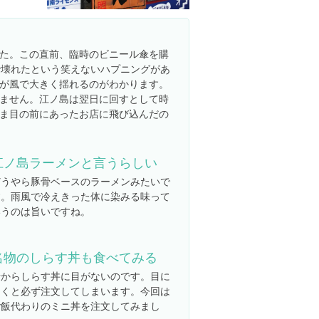
た。この直前、臨時のビニール傘を購
で壊れたという笑えないハプニングがあ
が風で大きく揺れるのがわかります。
ません。江ノ島は翌日に回すとして時
ま目の前にあったお店に飛び込んだの
江ノ島ラーメンと言うらしい
どうやら豚骨ベースのラーメンみたいで
す。雨風で冷えきった体に染みる味って
いうのは旨いですね。
名物のしらす丼も食べてみる
昔からしらす丼に目がないのです。目に
つくと必ず注文してしまいます。今回は
ご飯代わりのミニ丼を注文してみまし