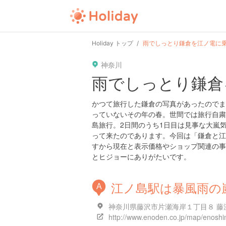
user
pin
tel
time
url
guide
Holiday トップ
雨でしっとり鎌倉を江ノ電に
神奈川
date
child
solitary
pet
driv
雨でしっとり鎌倉
tokyo
kanagawa
osaka
kyoto
hyo
かつて旅行した鎌倉の写真があったのでま
っていないその年の春。世間では旅行自粛
島旅行。2日間のうち1日目は見事な大嵐
って来たのであります。今回は「鎌倉と江
すから現在と表示価格やショップ関連の事
とヒジョーにありがたいです。
江ノ島駅は暴風雨の
A
神奈川県藤沢市片瀬海岸１丁目８ 藤沢市
http://www.enoden.co.jp/map/enoshi