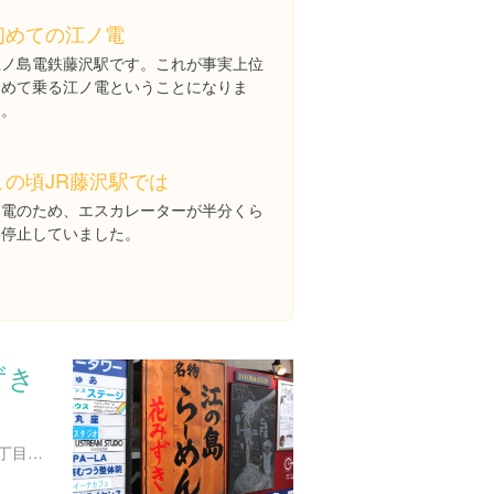
初めての江ノ電
江ノ島電鉄藤沢駅です。これが事実上位
初めて乗る江ノ電ということになりま
す。
この頃JR藤沢駅では
節電のため、エスカレーターが半分くら
い停止していました。
ずき
神奈川県藤沢市片瀬海岸１丁目１２番地１７ 江ノ島ビュータワー １F