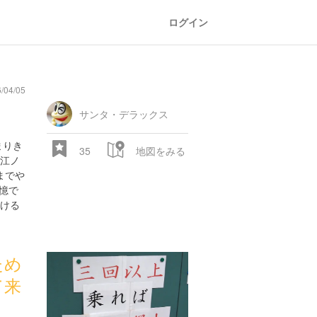
ログイン
04/05
oad
train
comic
mountain
sports
fishing
bbq
fashion
tradition
music
baby
camera
amusement
aquarium
sea
ball
baer
bell
flo
park
サンタ・デラックス
まりき
35
地図をみる
江ノ
までや
憶で
ける
ため
28.522 px
て来