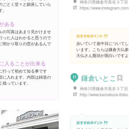
神奈川県鎌倉市長谷３丁目
のごとく堂々と鎮座していら
す。
がある
ルの写真はあまり見かけませ
行った人はわかると思うので
歩いていて途中目についてし
に明かり取りの窓があるんで
います。こちらは鎌倉大仏参
大仏さん饅頭が面白いですよ
に入ることが出来る
に行って初めて知る事です
鎌倉いとこ
部に入れます。内部は鋳造の
H
く残っています。
http://www.kamakura-itoko