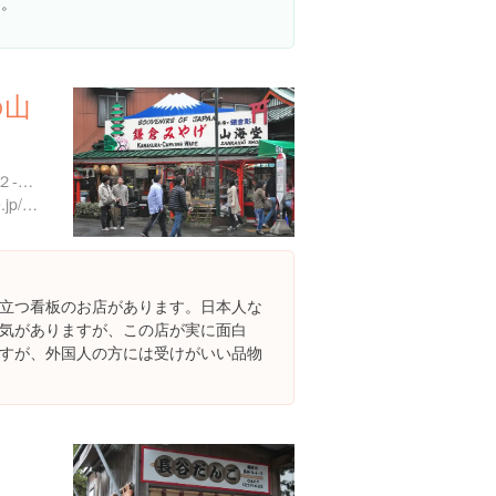
た。
の山
神奈川県鎌倉市長谷４丁目２-２６
http://www.kamakuranet.ne.jp/~sankaido/
立つ看板のお店があります。日本人な
気がありますが、この店が実に面白
すが、外国人の方には受けがいい品物