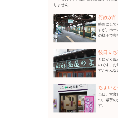
りません。
何故か誰
時間にして
すが、ホー
の様子で察
後日立ち
とにかく風
のです。お
すがそんな
ちょいと
当日、営業
つ。紫芋の
す。