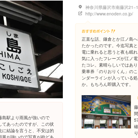
神奈川県藤沢市南藤沢21−1−
http://www.enoden.co.jp/
正直な話、鎌倉とか江ノ島へ
たかったのです。今迄写真と
電に乗れると思うと夜も眠れ
気に入ったフレーズが江ノ電
たコレ。素晴らしいではあり
乗車券「のりおりくん」のこ
ンダーラインが入っている処
か。もちろん即購入です。
間
藤島駅より雨風が強いので
してあったのですが、この状
先に結論を言うと、不安は的
雨風が強いので写真が殆どあ