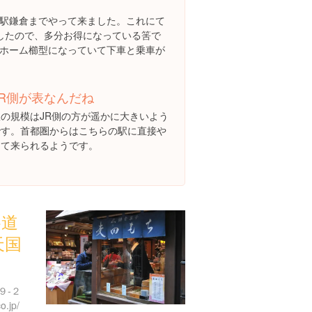
駅鎌倉までやって来ました。これにて
したので、多分お得になっている筈で
ホーム櫛型になっていて下車と乗車が
JR側が表なんだね
駅の規模はJR側の方が遥かに大きいよう
です。首都圏からはこちらの駅に直接や
って来られるようです。
参道
天国
９-２
o.jp/