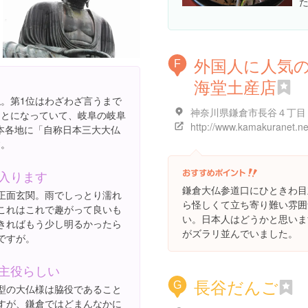
外国人に人気
F
海堂土産店
仏。第1位はわざわざ言うまで
ことになっていて、岐阜の岐阜
本各地に「自称日本三大大仏
す。
入ります
鎌倉大仏参道口にひときわ目
正面玄関。雨でしっとり濡れ
ら怪しくて立ち寄り難い雰囲
これはこれで趣がって良いも
い。日本人はどうかと思いま
きればもう少し明るかったら
がズラリ並んでいました。
ですが。
主役らしい
長谷だんご
G
型の大仏様は脇役であること
すが、鎌倉ではどまんなかに