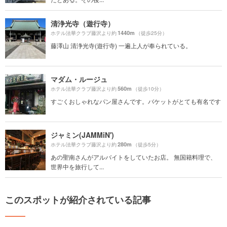
清浄光寺（遊行寺）
1440m
ホテル法華クラブ藤沢より約
（徒歩25分）
藤澤山 清浄光寺(遊行寺) 一遍上人が奉られている。
マダム・ルージュ
560m
ホテル法華クラブ藤沢より約
（徒歩10分）
すごくおしゃれなパン屋さんです。バケットがとても有名です
ジャミン(JAMMiN')
280m
ホテル法華クラブ藤沢より約
（徒歩5分）
あの聖南さんがアルバイトをしていたお店。 無国籍料理で、
世界中を旅行して...
このスポットが紹介されている記事