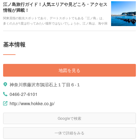
江ノ島旅行ガイド！人気エリアや見どころ・アクセス
情報が満載！
関東屈指の観光スポットであり、デートスポットでもある「江ノ島」は、
多くの人が1度は行ってみたい場所ではないでしょうか。江ノ島は、海や洞
窟、花々などの自然が美しく、昔ながらのお店からオシャレな南国風のお
店まであります。 そして、季節ごとに活気あるイベントが毎年開催されて
います。そんな魅力溢れる江ノ島を旅行する時に役立つ、見どころや観光
基本情報
スポット、ご当地グルメ、アクセス、宿泊施設、イベント、お得なチケッ
トなどを一挙にご紹介します！
地図を見る
神奈川県藤沢市鵠沼石上１丁目６-１
0466-27-6101
http://www.hokke.co.jp/
Googleで検索
一休で詳細をみる