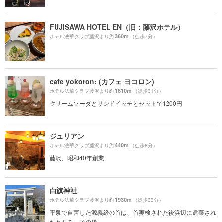
FUJISAWA HOTEL EN（旧：藤沢ホテル）
360m
ホテル法華クラブ藤沢より約
（徒歩7分）
cafe yokoron: (カフェ ヨコロン)
1810m
ホテル法華クラブ藤沢より約
（徒歩31分）
クリームソーダとサンドイッチとセットで1200円
ジュリアン
440m
ホテル法華クラブ藤沢より約
（徒歩8分）
藤沢、昭和40年創業
白旗神社
1930m
ホテル法華クラブ藤沢より約
（徒歩33分）
平泉で自害した源義経の首は、首実検された後浜辺に遺棄され
たとある。その後...