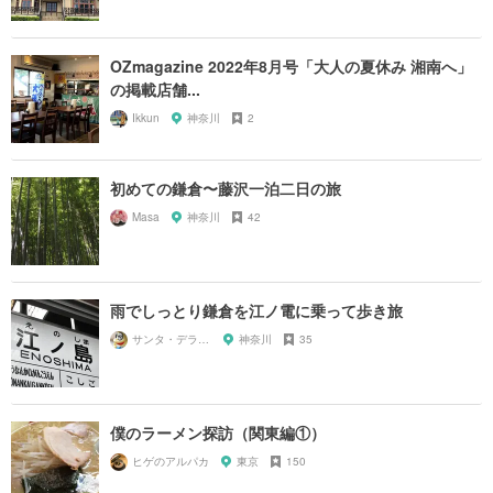
OZmagazine 2022年8月号「大人の夏休み 湘南へ」
の掲載店舗...
Ikkun
神奈川
2
初めての鎌倉〜藤沢一泊二日の旅
Masa
神奈川
42
雨でしっとり鎌倉を江ノ電に乗って歩き旅
サンタ・デラックス
神奈川
35
僕のラーメン探訪（関東編①）
ヒゲのアルパカ
東京
150