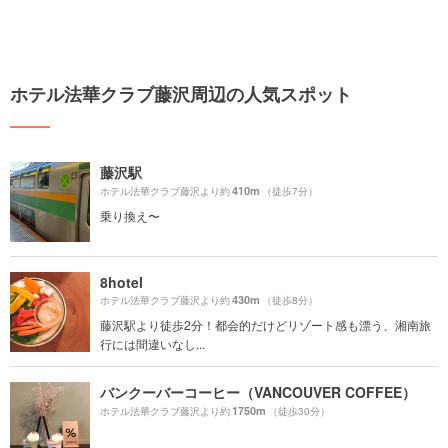
ホテル法華クラブ藤沢周辺の人気スポット
藤沢駅
410m
ホテル法華クラブ藤沢より約
（徒歩7分）
乗り換え〜
8hotel
430m
ホテル法華クラブ藤沢より約
（徒歩8分）
藤沢駅より徒歩2分！都会的だけどリゾート感も漂う、湘南旅
行には間違いなし...
バンクーバーコーヒー（VANCOUVER COFFEE）
1750m
ホテル法華クラブ藤沢より約
（徒歩30分）