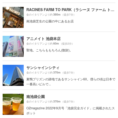
RACINES FARM TO PARK（ラシーヌ ファーム トゥー パーク）
380m
金のイタリアンより約
（徒歩7分）
南池袋芝生の公園の中にあるお店
アニメイト 池袋本店
60m
金のイタリアンより約
（徒歩2分）
聖地。こちらももちろん(散財)。
サンシャインシティ
370m
金のイタリアンより約
（徒歩7分）
巣鴨プリズンの跡地であるサンシャイン60。僕らの頃は日本で
一番高いビルで...
南池袋公園
370m
金のイタリアンより約
（徒歩7分）
OZmagazine 2022年9月号「池袋完全ガイド」に掲載されたス
ポット