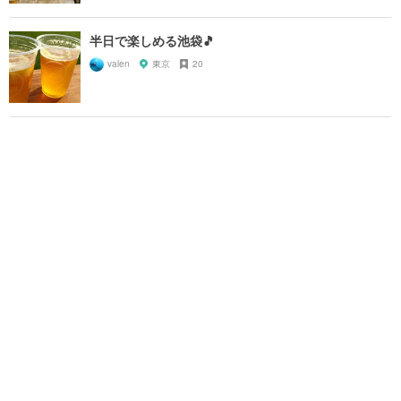
半日で楽しめる池袋🎵
valen
東京
20