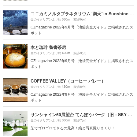
コニカミノルタプラネタリウム“満天”in Sunshine City
530m
金のイタリアンより約
（徒歩9分）
OZmagazine 2022年9月号「池袋完全ガイド」に掲載されたス
ポット
本と珈琲 梟書茶房
490m
金のイタリアンより約
（徒歩9分）
OZmagazine 2022年9月号「池袋完全ガイド」に掲載されたス
ポット
COFFEE VALLEY（コーヒー バレー）
430m
金のイタリアンより約
（徒歩8分）
OZmagazine 2022年9月号「池袋完全ガイド」に掲載されたス
ポット
サンシャイン60展望台 てんぼうパーク（旧：SKY CIRCUS サンシャイン60展望台）
360m
金のイタリアンより約
（徒歩7分）
芝でゴロゴロできるの最高！娘と写真撮りまくり！