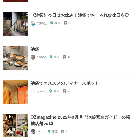
《池袋》今日はお休み！池袋でおしゃれな休日を♡
mgmg_
東京
25
池袋
bianca
東京
45
池袋でオススメのディナースポット
けんた
東京
5
OZmagazine 2022年9月号「池袋完全ガイド」の掲
載店舗vol.3
Ikkun
東京
1