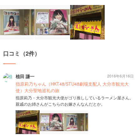
口コミ（2件）
植田 謙一
2016年6月16日
指原莉乃ちゃん（HKT48/STU48劇場支配人 大分市観光大
使）大分聖地巡礼の旅
指原莉乃・大分市観光大使がゴリ推ししているラーメン屋さん。
親戚のお姉さんがこちらのお嫁さんなんだとか。