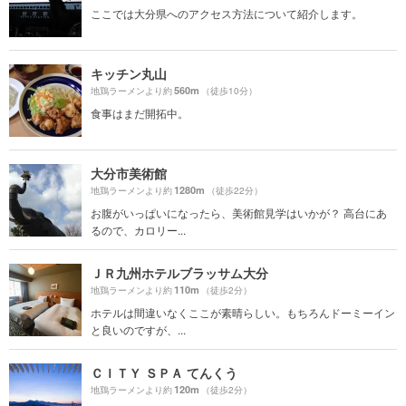
ここでは大分県へのアクセス方法について紹介します。
キッチン丸山
560m
地鶏ラーメンより約
（徒歩10分）
食事はまだ開拓中。
大分市美術館
1280m
地鶏ラーメンより約
（徒歩22分）
お腹がいっぱいになったら、美術館見学はいかが？ 高台にあ
るので、カロリー...
ＪＲ九州ホテルブラッサム大分
110m
地鶏ラーメンより約
（徒歩2分）
ホテルは間違いなくここが素晴らしい。もちろんドーミーイン
と良いのですが、...
ＣＩＴＹ ＳＰＡ てんくう
120m
地鶏ラーメンより約
（徒歩2分）