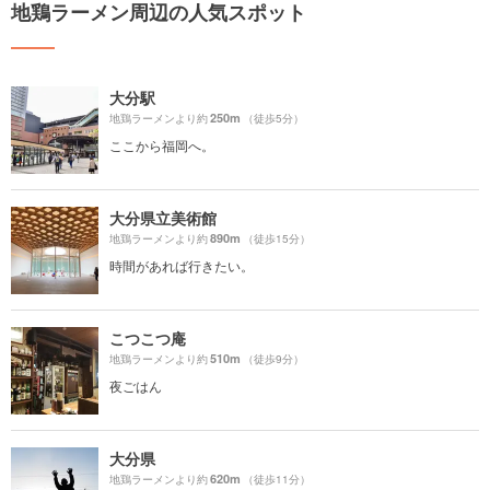
地鶏ラーメン周辺の人気スポット
大分駅
250m
地鶏ラーメンより約
（徒歩5分）
ここから福岡へ。
大分県立美術館
890m
地鶏ラーメンより約
（徒歩15分）
時間があれば行きたい。
こつこつ庵
510m
地鶏ラーメンより約
（徒歩9分）
夜ごはん
大分県
620m
地鶏ラーメンより約
（徒歩11分）