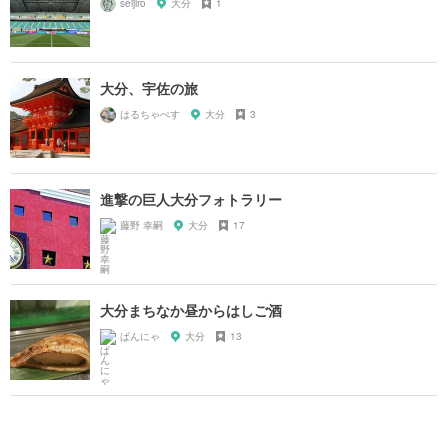
seijiro
大分
1
大分、宇佐の旅
はるちゃぺす
大分
3
進撃の巨人大分フォトラリー
藤野 幸嗣
大分
17
大分まちなか昼からはしご酒
ぱんにゃ
大分
13