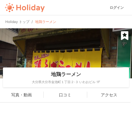
ログイン
Holiday トップ
地鶏ラーメン
地鶏ラーメン
大分県大分市金池町１丁目２-３ いわおビル 1F
写真・動画
口コミ
アクセス