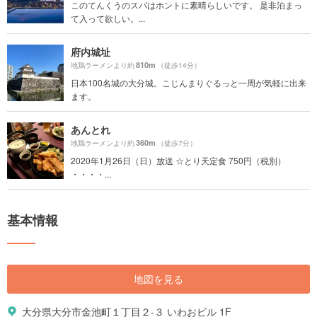
このてんくうのスパはホントに素晴らしいです。 是非泊まっ
て入って欲しい。...
府内城址
810m
地鶏ラーメンより約
（徒歩14分）
日本100名城の大分城。こじんまりぐるっと一周が気軽に出来
ます。
あんとれ
360m
地鶏ラーメンより約
（徒歩7分）
2020年1月26日（日）放送 ☆とり天定食 750円（税別）
・・・・...
基本情報
地図を見る
大分県大分市金池町１丁目２-３ いわおビル 1F