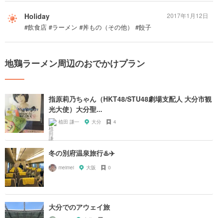
Holiday
2017年1月12日
#飲食店 #ラーメン #丼もの（その他） #餃子
地鶏ラーメン周辺のおでかけプラン
指原莉乃ちゃん（HKT48/STU48劇場支配人 大分市観
光大使）大分聖...
植田 謙一
大分
4
冬の別府温泉旅行♨️✈️
meimei
大阪
0
大分でのアウェイ旅