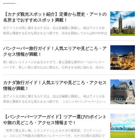
【カナダ観光スポット紹介】定番から歴史・アートの
名所までおすすめスポット満載！
北アメリカ大陸に属するカナダは、北は北極圏と隣接し、南はアメリカ合
衆国と隣接する広大な国土をもつ国です。自治を開始してからは約150年ほ
どと比較的新しい国ではあるものの、トロントやバンクーバーなどといっ
た経済・エンターテイメントの最先端をゆく大都市と、季節ごとにさまざ
バンクーバー旅行ガイド！人気エリアや見どころ・ア
まな表情を見せる大自然が共存しており、独特の魅力を持っています。 こ
クセス情報が満載！
の記事では、カナダ旅行の際には必ず訪れたい定番の観光スポットや必ず
食べたい絶品グルメ、そして主要都市ごとの交通手段やアクセスに関する
寒い国というイメージがあるカナダで、最も温暖な都市の一つがバンクー
情報まで、カナダの魅力やカナダ観光に役立つ情報をたっぷりご紹介して
バーです。美しい海と雄大な山に囲まれ、心和ませる緑に溢れる、住みた
いきます。
い街ランキングの常連都市です。カナダの西海岸に位置するバンクーバー
は、日本から比較的近いこともあって、人気の旅行先です。ポイントをし
カナダ旅行ガイド！人気エリアや見どころ・アクセス
っかり抑えたバンクーバー観光ができるように、人気エリアや見どころを
情報が満載！
知っておきましょう。
北アメリカ大陸に属するカナダは、北は北極圏と隣接し、南はアメリカ合
衆国と隣接する広大な国土をもつ国です。 トロントやバンクーバーといっ
た経済・エンターテイメントの最先端をゆく大都市と、季節ごとにさまざ
まな表情を見せる大自然が共存するカナダは、いつ誰と訪れても楽しめる
【バンクーバーツアーガイド】ツアー選びのポイント
場所だといえます。 この記事では、定番の観光スポットや必ず食べたい絶
や旅の見どころ・アクセス情報まで！
品グルメ、そして主要都市ごとの交通手段やアクセスに関する情報まで、
カナダ旅行に役立つ情報をたっぷりご紹介していきます。
『世界で最も良い国』にランクインしたカナダの最西部、ブリティッシ
ュ・コロンビア州最大の都市がバンクーバーです。カナダの西の玄関口で