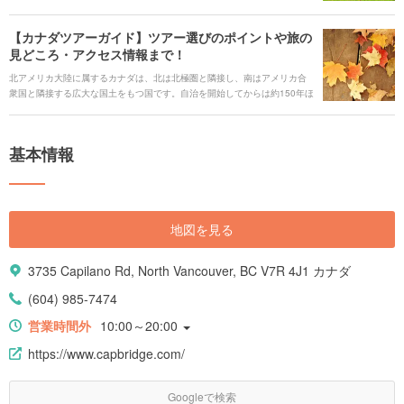
あり国内第3の国際都市であるにもかかわらず、街には美しい自然が溢れ、
温暖な気候と治安の良さが魅力の街です。 バンクーバーは多くの見どころ
【カナダツアーガイド】ツアー選びのポイントや旅の
や必見のスポットがひしめきあっているので、旅行の日程にあわせて事前
見どころ・アクセス情報まで！
に訪れたいところをチェックしておきたいディスティネーション。ここで
は、数日間の滞在でも、そのの良さを実感できる観光スポットやイベント
北アメリカ大陸に属するカナダは、北は北極圏と隣接し、南はアメリカ合
はもちろん、街をもっと楽しむためのポイントや基本情報なども合わせて
衆国と隣接する広大な国土をもつ国です。自治を開始してからは約150年ほ
ご紹介します。
どと比較的新しい国ではあるものの、トロントやバンクーバーなどの経済
やエンターテイメントの最先端をゆく大都市と、季節ごとにさまざまな表
情を見せる大自然が共存するカナダは、いつ誰が訪れても楽しめる魅力的
基本情報
な場所です。 この記事では、カナダを旅行する際に必見のスポットや代表
的なイベント、そしておすすめのツアーやアクセスに関する情報まで、た
っぷりとご紹介していきます。カナダへの旅行を検討している場合には、
ぜひ参考にしてみてください。
地図を見る
3735 Capilano Rd, North Vancouver, BC V7R 4J1 カナダ
(604) 985-7474
営業時間外
10:00～20:00
https://www.capbridge.com/
Googleで検索