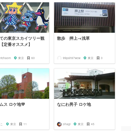
ての東京スカイツリー観
散歩 押上→浅草
【定番オススメ】
urichaom
東京
60
99psh97wcw
東京
0
ムス ロケ地💛
なにわ男子 ロケ地
こ
東京
11
ohagi
東京
45