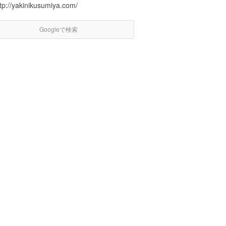
tp://yakinikusumiya.com/
Googleで検索