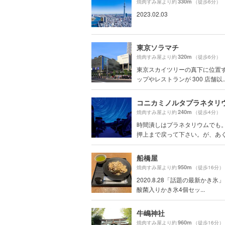
330m
焼肉すみ屋より約
（徒歩6分）
2023.02.03
東京ソラマチ
320m
焼肉すみ屋より約
（徒歩6分）
東京スカイツリーの真下に位置
ップやレストランが 300 店舗以..
コニカミノルタプラネタリウ
240m
焼肉すみ屋より約
（徒歩4分）
時間潰しはプラネタリウムでも
押上まで戻って下さい。が、あくま
船橋屋
950m
焼肉すみ屋より約
（徒歩16分）
2020.8.28「話題の最新かき氷
酸菌入りかき氷4個セッ...
牛嶋神社
960m
焼肉すみ屋より約
（徒歩16分）