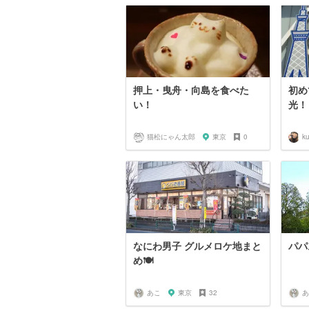
押上・曳舟・向島を食べた
初め
い！
光！
猫松にゃん太郎
東京
0
k
なにわ男子 グルメロケ地まと
パパ
め🍽
あこ
東京
32
あ