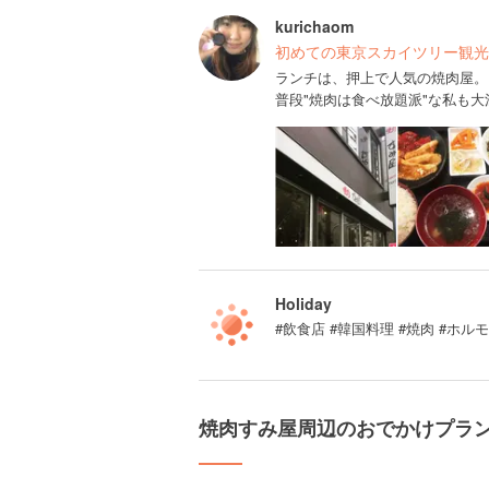
kurichaom
初めての東京スカイツリー観光
ランチは、押上で人気の焼肉屋。
普段"焼肉は食べ放題派"な私も
Holiday
#飲食店 #韓国料理 #焼肉 #ホル
焼肉すみ屋周辺のおでかけプラ