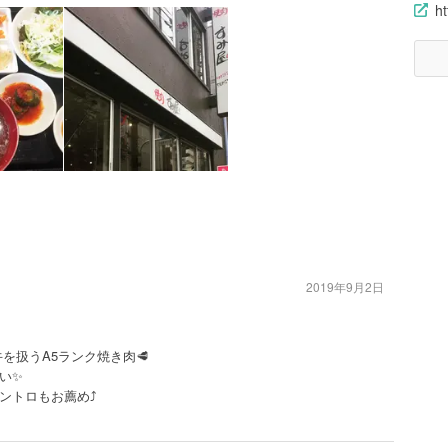
ht
2019年9月2日
を扱うA5ランク焼き肉🥩
い✨
トロもお薦め⤴️