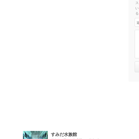
ス
い
る
すみだ水族館