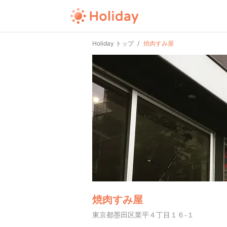
Holiday トップ
焼肉すみ屋
焼肉すみ屋
東京都墨田区業平４丁目１６-１