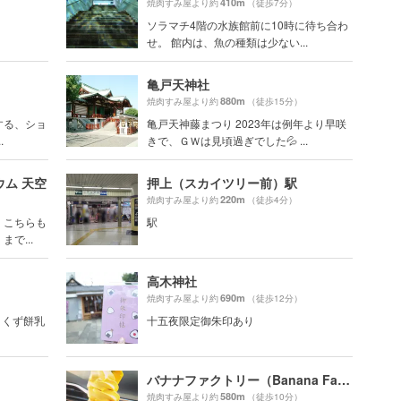
410m
焼肉すみ屋より約
（徒歩7分）
ソラマチ4階の水族館前に10時に待ち合わ
せ。 館内は、魚の種類は少ない...
亀戸天神社
880m
焼肉すみ屋より約
（徒歩15分）
する、ショ
亀戸天神藤まつり 2023年は例年より早咲
.
きで、ＧＷは見頃過ぎでした💦 ...
ム 天空
押上（スカイツリー前）駅
220m
焼肉すみ屋より約
（徒歩4分）
。こちらも
駅
で...
高木神社
690m
焼肉すみ屋より約
（徒歩12分）
」 くず餅乳
十五夜限定御朱印あり
バナナファクトリー（Banana Factory）
580m
焼肉すみ屋より約
（徒歩10分）