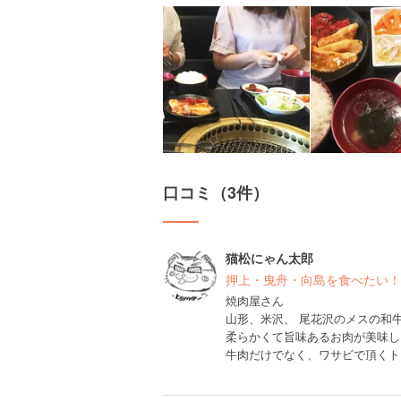
口コミ（3件）
猫松にゃん太郎
押上・曳舟・向島を食べたい！
焼肉屋さん
山形、米沢、 尾花沢のメスの和牛
柔らかくて旨味あるお肉が美味し
牛肉だけでなく、ワサビで頂くトン