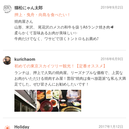
猫松にゃん太郎
2019年9月2日
押上・曳舟・向島を食べたい！
焼肉屋さん
山形、米沢、 尾花沢のメスの和牛を扱うA5ランク焼き肉🥩
柔らかくて旨味あるお肉が美味しい✨
牛肉だけでなく、ワサビで頂くトントロもお薦め⤴️
kurichaom
2016年6月9日
初めての東京スカイツリー観光！【定番オススメ】
ランチは、押上で人気の焼肉屋。リーズナブルな価格で、上質な
お肉がいただける焼肉すみ屋！普段"焼肉は食べ放題派"な私も大満
足でした。ぜひ皆さんにお勧めしたいです！
Holiday
2017年1月12日