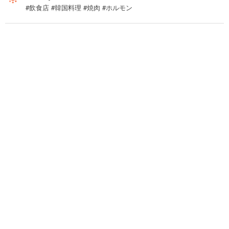
#飲食店 #韓国料理 #焼肉 #ホルモン