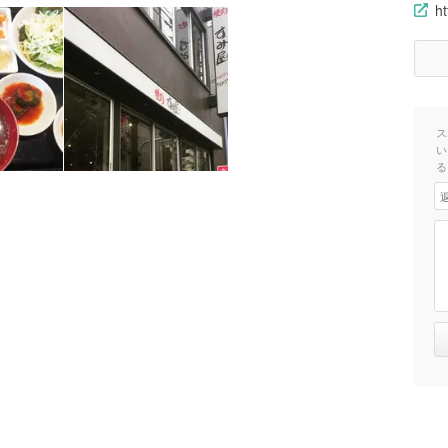
ht
ス
い
る