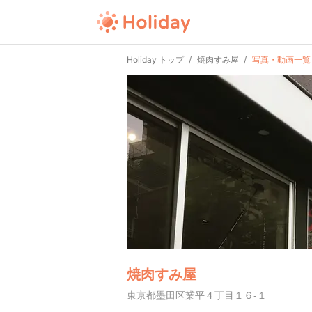
Holiday トップ
焼肉すみ屋
写真・動画一覧
焼肉すみ屋
東京都墨田区業平４丁目１６-１