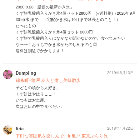
2020.8.28「話題の最新かき氷」
くず餅乳酸菌入りかき氷4個セット2800円 (※送料別)（2020年9月
30日(水)まで →宅配かき氷は10月まで延長とのこと！）
たべたもの
くず餅乳酸菌入りかき氷4個セット 2800円
くず餅で乳酸菌入りはなかなか聞かないので、食べてみたい
な〜〜！おうちでかき氷がたのしめるのも◎
送料は別途でかかります！
Dumpling
2019年6月13日
錦糸町~亀戸 友人と癒し美味散歩
子どもの頃から大好き。
くず餅はやはりここ！
いつもはお土産。
次はお店の中で食べたい。
firia
2018年4月22日
下町な雰囲気を楽しんで。in亀戸 東京ぶらり旅