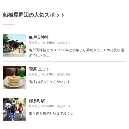
船橋屋周辺の人気スポット
亀戸天神社
160m
船橋屋より約
（徒歩3分）
亀戸天神藤まつり 2023年は例年より早咲きで、ＧＷは見頃過
ぎでした💦 ...
喫茶 ニット
770m
船橋屋より約
（徒歩13分）
看板おばあちゃんがいます
錦糸町駅
760m
船橋屋より約
（徒歩13分）
来た道を錦糸町駅まで歩く🚶