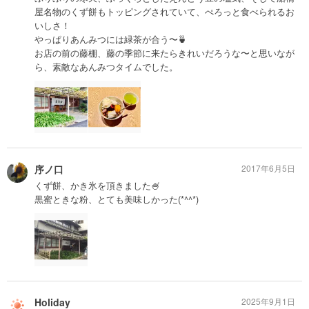
屋名物のくず餅もトッピングされていて、ぺろっと食べられるお
いしさ！
やっぱりあんみつには緑茶が合う〜🍵
お店の前の藤棚、藤の季節に来たらきれいだろうな〜と思いなが
ら、素敵なあんみつタイムでした。
序ノ口
2017年6月5日
くず餅、かき氷を頂きました🍧
黒蜜ときな粉、とても美味しかった(*^^*)
Holiday
2025年9月1日