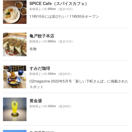
SPICE Cafe（スパイスカフェ）
890m
船橋屋より約
（徒歩15分）
11時10分には並びたい！11時30分オープン
亀戸餃子本店
680m
船橋屋より約
（徒歩12分）
名物
すみだ珈琲
340m
船橋屋より約
（徒歩6分）
OZmagazine 2022年5月号「新しい下町さんぽ」に掲載された
スポット
黄金湯
430m
船橋屋より約
（徒歩8分）