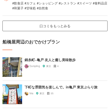
#飲食店 #カフェ #ショッピング #レストラン #スイーツ #食料品店
#和菓子 #甘味処 #自然食
口コミをもっとみる
船橋屋周辺のおでかけプラン
錦糸町~亀戸 友人と癒し美味散歩
Dumpling
東京
4
下町な雰囲気を楽しんで。in亀戸 東京ぶらり旅
firia
東京
35