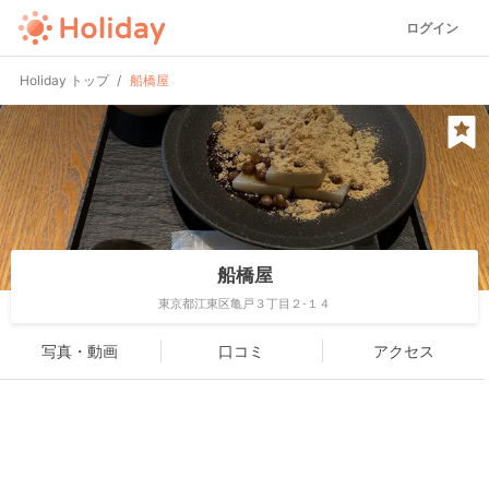
ログイン
Holiday トップ
船橋屋
船橋屋
東京都江東区亀戸３丁目２-１４
写真・動画
口コミ
アクセス