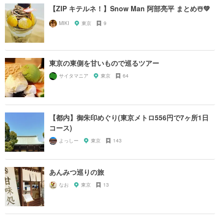
【ZIP キテルネ！】Snow Man 阿部亮平 まとめ☃️💚
MIKI
東京
9
東京の東側を甘いもので巡るツアー
サイタマニア
東京
64
【都内】御朱印めぐり(東京メトロ556円で7ヶ所1日
コース)
よっしー
東京
143
あんみつ巡りの旅
なお
東京
13