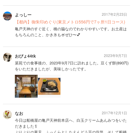
よっしー
2017年2月23日
【都内】御朱印めぐり(東京メトロ556円で7ヶ所1日コース)
亀戸天神のすぐ近く、橋の脇なのでわかりやすいです。お土産は
もちろんのこと、かき氷も🍧ぜひ〜💕
おぴょ44tk
2023年9月7日
菜苑での食事後の、2023年9月7日に訪れました。豆くず餅(890円)
をいただきましたが、美味しかったです。
なお
2017年12月1日
今日は船橋屋の亀戸天神前本店へ、白玉クリームあんみつをいた
だきました🥄
ぷりぷりの寒天、ふっくらとしたえんどう豆の塩気、そして船橋