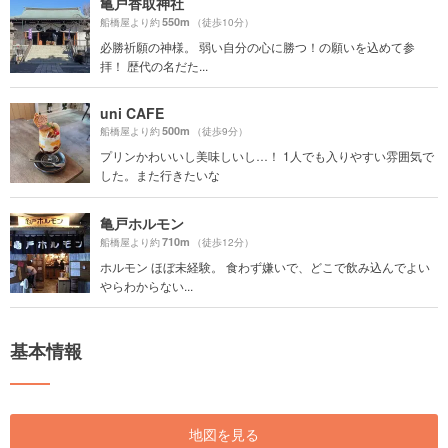
亀戸香取神社
550m
船橋屋より約
（徒歩10分）
必勝祈願の神様。 弱い自分の心に勝つ！の願いを込めて参
拝！ 歴代の名だた...
uni CAFE
500m
船橋屋より約
（徒歩9分）
プリンかわいいし美味しいし…！ 1人でも入りやすい雰囲気で
した。また行きたいな
亀戸ホルモン
710m
船橋屋より約
（徒歩12分）
ホルモン ほぼ未経験。 食わず嫌いで、どこで飲み込んでよい
やらわからない...
基本情報
地図を見る