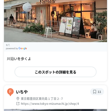
N T.
G
oogle Places
川沿いを歩くよ
このスポットの詳細を見る
いちや
F
11
東京都墨田区東向島１丁目２-７
https://www.tokyo-mizumachi.jp/shop/4