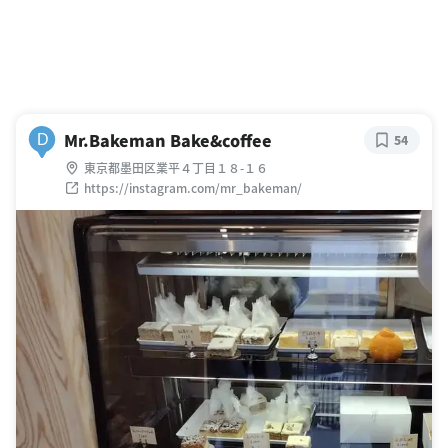
Mr.Bakeman Bake&coffee
D
54
東京都墨田区業平４丁目１８-１６
https://instagram.com/mr_bakeman/