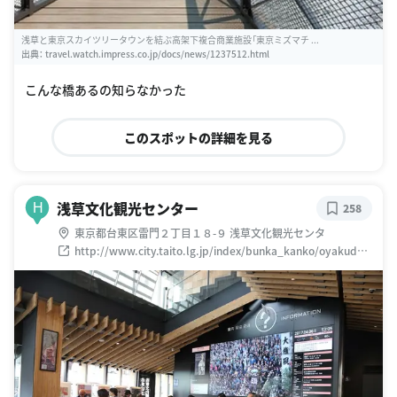
浅草と東京スカイツリータウンを結ぶ高架下複合商業施設「東京ミズマチ ...
出典：
travel.watch.impress.co.jp/docs/news/1237512.html
こんな橋あるの知らなかった
このスポットの詳細を見る
浅草文化観光センター
H
258
東京都台東区雷門２丁目１８-９ 浅草文化観光センタ
http://www.city.taito.lg.jp/index/bunka_kanko/oyakudac
hi/kankocenter/a-tic-gaiyo.html