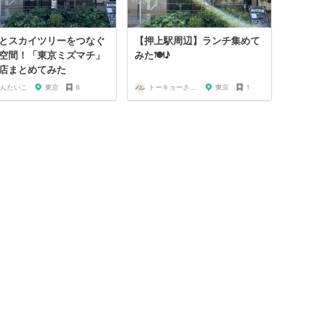
とスカイツリーをつなぐ
【押上駅周辺】ランチ集めて
空間！「東京ミズマチ」
みた🍽️♪
店まとめてみた
んたいこ
東京
6
トーキョーさんぽ
東京
1