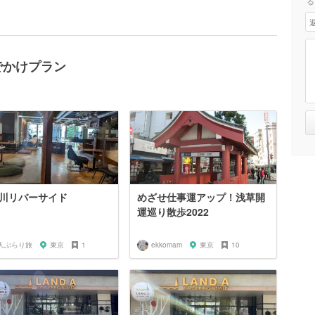
る
でかけプラン
川リバーサイド
めざせ仕事運アップ！浅草開
運巡り散歩2022
人ぶらり旅
東京
1
ekkomam
東京
10