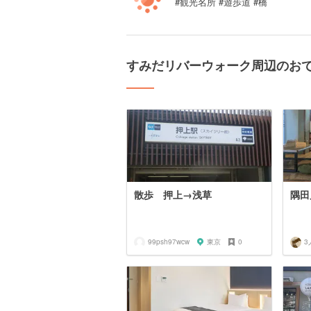
#観光名所 #遊歩道 #橋
すみだリバーウォーク周辺のお
散歩 押上→浅草
隅田
99psh97wcw
東京
0
3