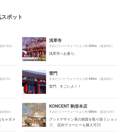
気スポット
浅草寺
520m
徒歩15分）
すみだリバーウォークより約
（徒歩9分）
浅草寺へお参り。
雷門
440m
徒歩7分）
すみだリバーウォークより約
（徒歩8分）
雷門、すごい人！！
KONCENT 駒形本店
680m
徒歩8分）
すみだリバーウォークより約
（徒歩12分）
れちゃダメ
グッドデザイン系の雑貨を取り扱うショッ
.
プ。 店内でコーヒーも購入可🙆‍♀️