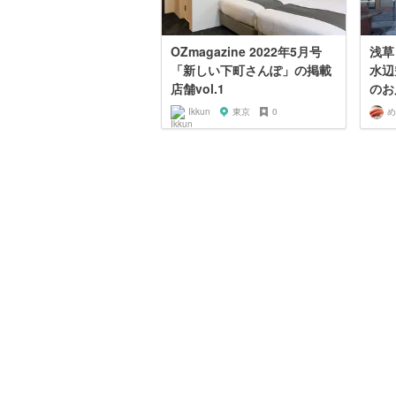
OZmagazine 2022年5月号
浅草
「新しい下町さんぽ」の掲載
水辺
店舗vol.1
のお
Ikkun
東京
0
め