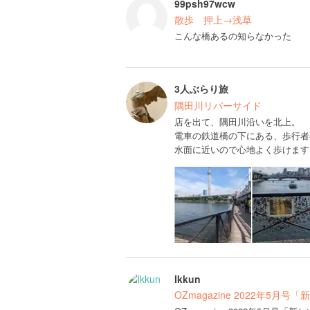
99psh97wcw
散歩 押上→浅草
こんな橋あるの知らなかった
3人ぶらり旅
隅田川リバーサイド
店を出て、隅田川沿いを北上。
電車の鉄道橋の下にある、歩行者
水面に近いので心地よく歩けます
Ikkun
OZmagazine 2022年5月