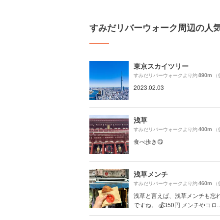
すみだリバーウォーク周辺の人
東京スカイツリー
890m
すみだリバーウォークより約
（
2023.02.03
浅草
400m
すみだリバーウォークより約
（
食べ歩き😋
浅草メンチ
460m
すみだリバーウォークより約
（
浅草と言えば、浅草メンチも忘
ですね。 💰350円 メンチやコロ..