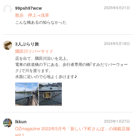
99psh97wcw
2025年6月21日
散歩 押上→浅草
こんな橋あるの知らなかった
3人ぶらり旅
2024年5月18日
隅田川リバーサイド
店を出て、隅田川沿いを北上。
電車の鉄道橋の下にある、歩行者専用の橋｢すみだリバーウォー
ク｣で川を渡ります。
水面に近いので心地よく歩けます♪
Ikkun
2023年1月27日
OZmagazine 2022年5月号「新しい下町さんぽ」の掲載店舗
vol.1