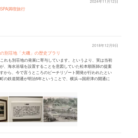
2024年11月12日
SPA満喫旅行
2018年12月9日
の別荘地「大磯」の歴史ブラリ
。これも別荘地の発展に寄与しています。というより、実は当初
が、海水浴場を設置することを意図していた松本順医師の提案
すから、今で言うところのビーチリゾート開発が行われたとい
町の鉄道開通が明治5年ということで、横浜→国府津の開通に