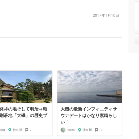
2017年1月10日
発祥の地そして明治→昭
大磯の最新インフィニティサ
別荘地「大磯」の歴史ブ
ウナデートはかなり素晴らし
い！
ijiro
神奈川
7
seijiro
神奈川
22