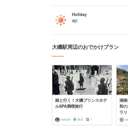
Holiday
#駅
大磯駅周辺のおでかけプラン
娘と行く！大磯プリンスホテ
湘南
ルSPA満喫旅行
和の
ラリ
hatsuki
東京
1
se