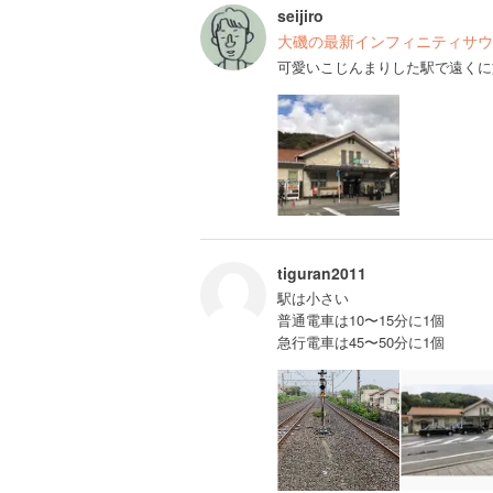
seijiro
大磯の最新インフィニティサウ
可愛いこじんまりした駅で遠くに
tiguran2011
駅は小さい
普通電車は10〜15分に1個
急行電車は45〜50分に1個