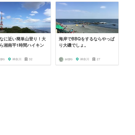
なに近い簡単山登り！大
海岸でBBQをするならやっぱ
ら湘南平1時間ハイキン
り大磯でしょ。
ijiro
神奈川
32
seijiro
神奈川
27