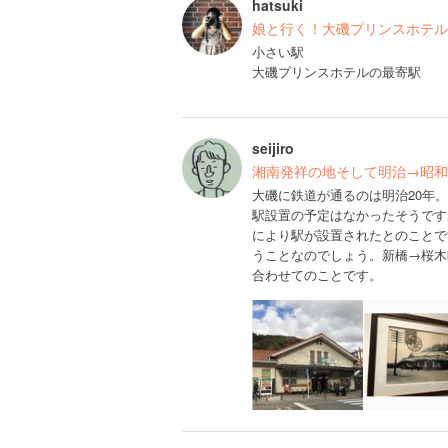
hatsuki
娘と行く！大磯プリンスホテル
小さい駅
大磯プリンスホテルの最寄駅
seijiro
湘南発祥の地そして明治→昭和
大磯に鉄道が通るのは明治20年
駅設置の予定はなかったそうです
により駅が設置されたとのことで
うことなのでしょう。新橋→桜木
合わせてのことです。