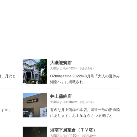
大磯迎賓館
120m
大磯駅より約
（徒歩2分）
根、丹沢と
OZmagazine 2022年8月号「大人の夏休み
湘南へ」に掲載され...
井上蒲鉾店
480m
大磯駅より約
（徒歩8分）
すすめ。
有名な井上蒲鉾の本店。国道一号の旧道脇
にあります。お土産ならさつま揚げと...
湘南平展望台（ＴＶ塔）
1150m
大磯駅より約
（徒歩20分）