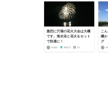
激烈に穴場の花火大会は大磯
こん
です。海水浴と花火をセット
磯か
で快適に！
グ
seijiro
神奈川
33
se