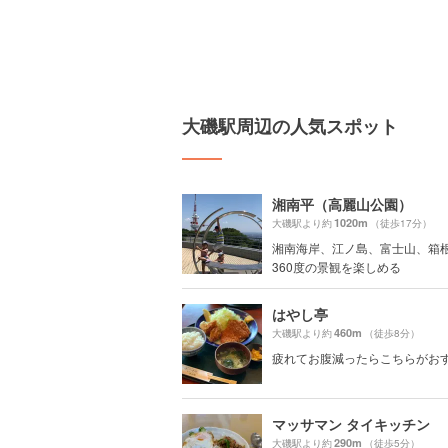
大磯駅周辺の人気スポット
湘南平（高麗山公園）
1020m
大磯駅より約
（徒歩17分）
湘南海岸、江ノ島、富士山、箱
360度の景観を楽しめる
はやし亭
460m
大磯駅より約
（徒歩8分）
疲れてお腹減ったらこちらがお
マッサマン タイキッチン
290m
大磯駅より約
（徒歩5分）