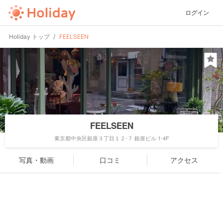
ログイン
Holiday トップ
FEELSEEN
FEELSEEN
東京都中央区銀座３丁目１２-７ 銀座ビル 1-4F
写真・動画
口コミ
アクセス