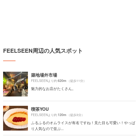
FEELSEEN周辺の人気スポット
築地場外市場
620m
FEELSEENより約
（徒歩11分）
魅力的なお店がたくさん。
喫茶YOU
120m
FEELSEENより約
（徒歩3分）
ふるふるのオムライスが有名ですね！見た目も可愛い！やっぱ
り人気なので並ぶ...