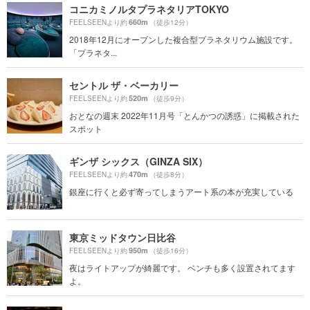
コニカミノルタプラネタリアTOKYO
660m
FEELSEENより約
（徒歩12分）
2018年12月にオープンした複合型プラネタリウム施設です。
「プラネタ...
セントル ザ・ベーカリー
520m
FEELSEENより約
（徒歩9分）
おとなの週末 2022年11月号「とんかつの誘惑」に掲載された
スポット
ギンザ シックス（GINZA SIX）
470m
FEELSEENより約
（徒歩8分）
銀座に行くと必ず寄ってしまうアート系の本が充実している
東京ミッドタウン日比谷
950m
FEELSEENより約
（徒歩16分）
夜はライトアップが綺麗です。 ベンチも多く設置されてます
よ。