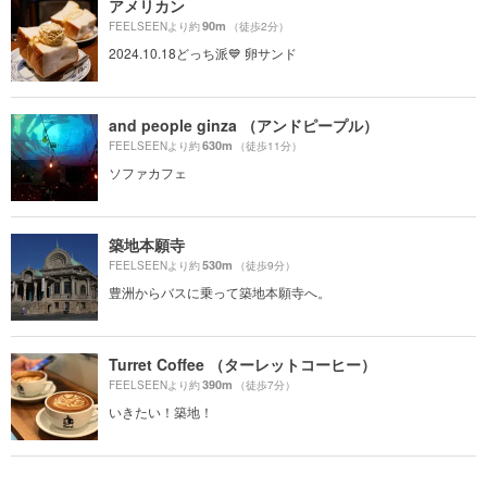
アメリカン
90m
FEELSEENより約
（徒歩2分）
2024.10.18どっち派💙 卵サンド
and people ginza （アンドピープル）
630m
FEELSEENより約
（徒歩11分）
ソファカフェ
築地本願寺
530m
FEELSEENより約
（徒歩9分）
豊洲からバスに乗って築地本願寺へ。
Turret Coffee （ターレットコーヒー）
390m
FEELSEENより約
（徒歩7分）
いきたい！築地！