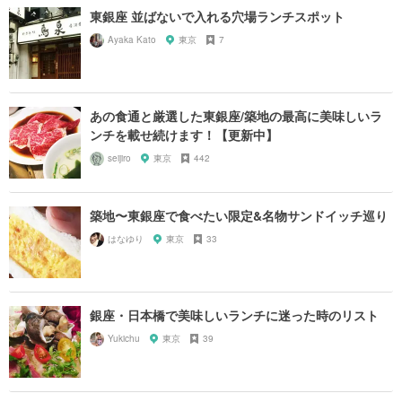
東銀座 並ばないで入れる穴場ランチスポット
Ayaka Kato
東京
7
あの食通と厳選した東銀座/築地の最高に美味しいラ
ンチを載せ続けます！【更新中】
seijiro
東京
442
築地〜東銀座で食べたい限定&名物サンドイッチ巡り
はなゆり
東京
33
銀座・日本橋で美味しいランチに迷った時のリスト
Yukichu
東京
39