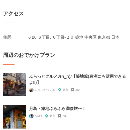
アクセス
住所
6 20 ６丁目, ６丁目-２０ 築地 中央区 東京都 日本
周辺のおでかけプラン
ふらっとグルメ♪(n_n)/【築地篇(豊洲にも活用できる
よ‼︎)】
にゃぷんつぇる
東京
351
月島・築地ぶらぶら満腹旅〜！
KORI
東京
73