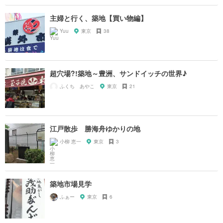
主婦と行く、築地【買い物編】
Yuu
東京
38
超穴場?!築地～豊洲、サンドイッチの世界♪
ふくち あやこ
東京
21
江戸散歩 勝海舟ゆかりの地
小柳 恵一
東京
3
築地市場見学
ふぁー
東京
6