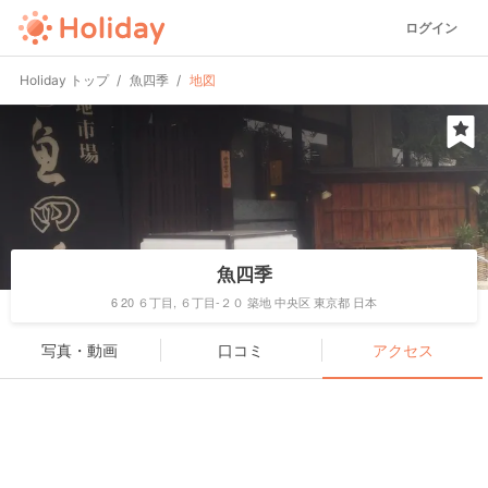
ログイン
Holiday トップ
魚四季
地図
魚四季
6 20 ６丁目, ６丁目-２０ 築地 中央区 東京都 日本
写真・動画
口コミ
アクセス