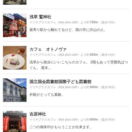
浅草 鷲神社
720m
イリヤプラスカフェ（iriya plus cafe）より約
（徒歩13分）
最寄り駅から離れてるけど、酉の市に沢山の人。
カフェ オトノヴァ
820m
イリヤプラスカフェ（iriya plus cafe）より約
（徒歩14分）
浅草から散歩にいいこちらのカフェ。 2階もあって雰囲気ばつ
ぐん。 週末...
国立国会図書館国際子ども図書館
940m
イリヤプラスカフェ（iriya plus cafe）より約
（徒歩16分）
外観がとっても素敵。
吉原神社
850m
イリヤプラスカフェ（iriya plus cafe）より約
（徒歩15分）
二つの御朱印がもらうことが出来ます。