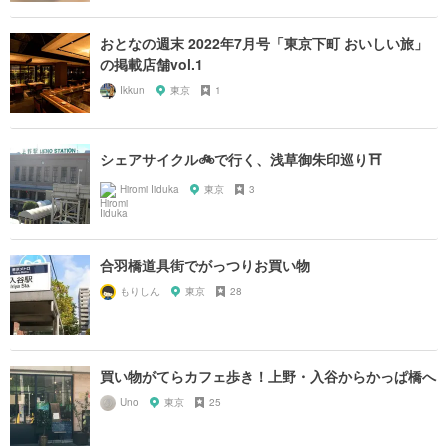
おとなの週末 2022年7月号「東京下町 おいしい旅」
の掲載店舗vol.1
Ikkun
東京
1
シェアサイクル🚲で行く、浅草御朱印巡り⛩
Hiromi Iiduka
東京
3
合羽橋道具街でがっつりお買い物
もりしん
東京
28
買い物がてらカフェ歩き！上野・入谷からかっぱ橋へ
Uno
東京
25