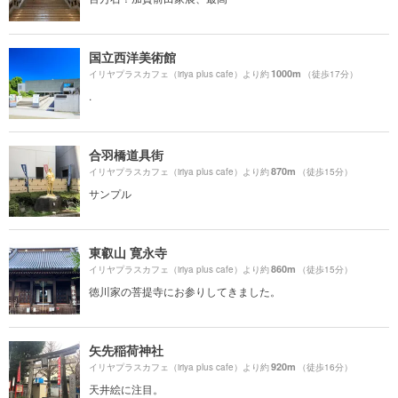
国立西洋美術館
1000m
イリヤプラスカフェ（iriya plus cafe）より約
（徒歩17分）
.
合羽橋道具街
870m
イリヤプラスカフェ（iriya plus cafe）より約
（徒歩15分）
サンプル
東叡山 寛永寺
860m
イリヤプラスカフェ（iriya plus cafe）より約
（徒歩15分）
徳川家の菩提寺にお参りしてきました。
矢先稲荷神社
920m
イリヤプラスカフェ（iriya plus cafe）より約
（徒歩16分）
天井絵に注目。