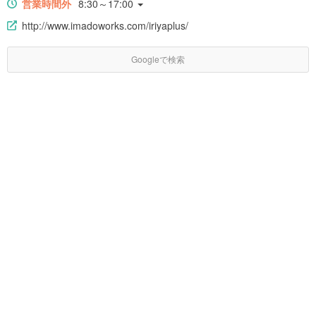
営業時間外
8:30～17:00
http://www.imadoworks.com/iriyaplus/
Googleで検索