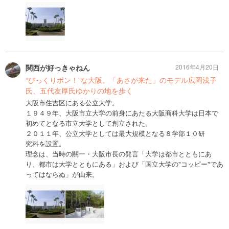
関西が好っきゃねん
2016年4月20日
“びっくりポン！”な大阪。「あさが来た」のモデル広岡浅子
氏、五代友厚氏ゆかりの地を歩く
大阪市住吉区にある公立大学。
１９４９年、大阪市立大学の前身にあたる大阪商科大学は日本で
初めてとなる市立大学として創立された。
２０１１年、公立大学としては最大規模となる８学部１０研
究科を設置。
理念は、当時の關一・大阪市長の発言「大学は都市とともにあ
り、都市は大学とともにある」および「国立大学の"コッピー"であ
ってはならぬ」が由来。