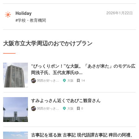
Holiday
2026年1月22日
#学校・教育機関
大阪市立大学周辺のおでかけプラン
“びっくりポン！”な大阪。「あさが来た」のモデル広
岡浅子氏、五代友厚氏ゆ...
関西が好っきゃねん
大阪
14
すみよっさん近くであびこ観音さん
関西が好っきゃねん
大阪
0
古事記を巡る旅 古事記 現代語譯古事記 稗田の阿禮、