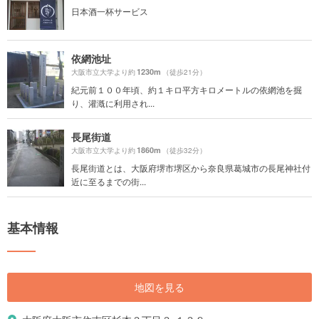
日本酒一杯サービス
依網池址
1230m
大阪市立大学より約
（徒歩21分）
紀元前１００年頃、約１キロ平方キロメートルの依網池を掘
り、灌漑に利用され...
長尾街道
1860m
大阪市立大学より約
（徒歩32分）
長尾街道とは、大阪府堺市堺区から奈良県葛城市の長尾神社付
近に至るまでの街...
基本情報
地図を見る