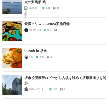
太の安萬侶 武...
小柳 恵一
兵庫
43
愛酒クリスマス2023実施店舗
moririn130
東京
0
Lunch in 堺市
yAy
大阪
0
堺市役所展望ロビーから古墳を眺めて堺銀座通りを闊
歩
関西が好っきゃねん
大阪
1