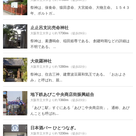
祭神は、保食命、猿田彦命、大宮姫命、大物主命。 １５４３
年、ポルトガ...
止止呂支比売命神社
1730m
大阪市立大学より約
（徒歩29分）
祭神は、素盞嗚命、稲田姫尊である。 創建時期などの詳細は
不明である。 ...
大依羅神社
1280m
大阪市立大学より約
（徒歩22分）
祭神は、住吉三神、建豊波豆羅和気王である。 「おおよさ
み」と呼ばれ、親...
地下鉄あびこ中央商店街振興組合
1360m
大阪市立大学より約
（徒歩23分）
「あびこ駅」すぐにある「あびこ中央商店街」。 通称、あび
んことも呼ばれ...
日本酒バー ひとつなぎ。
1230m
大阪市立大学より約
（徒歩21分）