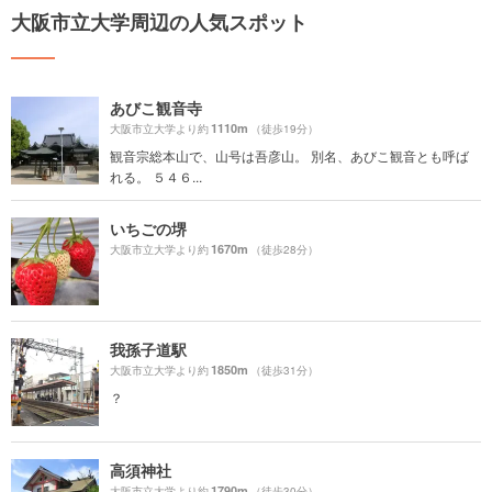
大阪市立大学周辺の人気スポット
あびこ観音寺
1110m
大阪市立大学より約
（徒歩19分）
観音宗総本山で、山号は吾彦山。 別名、あびこ観音とも呼ば
れる。 ５４６...
いちごの堺
1670m
大阪市立大学より約
（徒歩28分）
我孫子道駅
1850m
大阪市立大学より約
（徒歩31分）
？
高須神社
1790m
大阪市立大学より約
（徒歩30分）