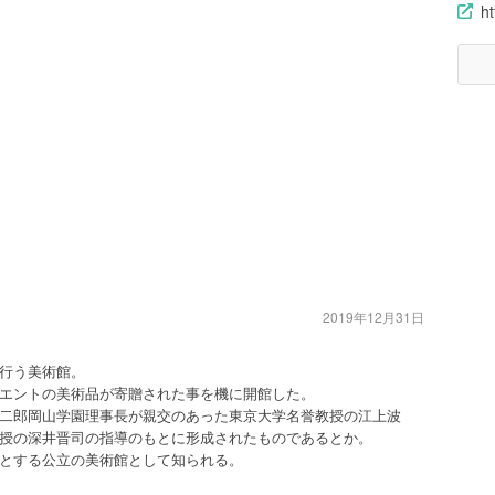
h
2019年12月31日
行う美術館。
エントの美術品が寄贈された事を機に開館した。
二郎岡山学園理事長が親交のあった東京大学名誉教授の江上波
授の深井晋司の指導のもとに形成されたものであるとか。
とする公立の美術館として知られる。