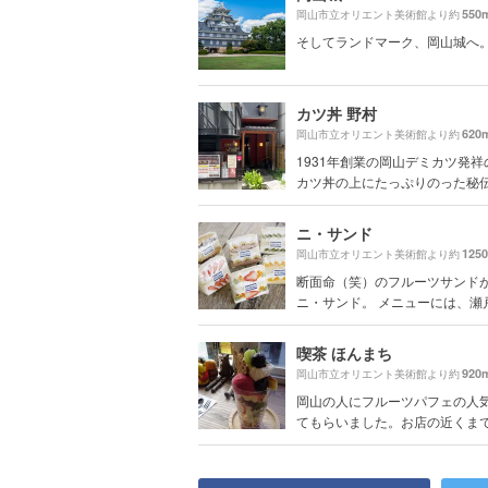
550
岡山市立オリエント美術館より約
そしてランドマーク、岡山城へ
カツ丼 野村
620
岡山市立オリエント美術館より約
1931年創業の岡山デミカツ発祥
カツ丼の上にたっぷりのった秘伝の
ニ・サンド
125
岡山市立オリエント美術館より約
断面命（笑）のフルーツサンド
ニ・サンド。 メニューには、瀬戸ジ
喫茶 ほんまち
920
岡山市立オリエント美術館より約
岡山の人にフルーツパフェの人
てもらいました。お店の近くまで来