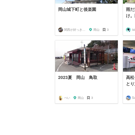
岡山城下町と後楽園
雨だ
け。
関西が好っきゃねん
岡山
3
ta
2023夏 岡山 鳥取
高松
とり旅
ぺい
岡山
3
S