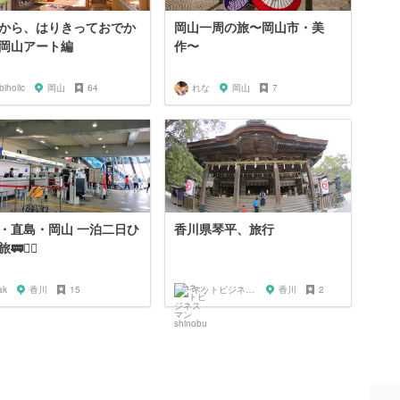
から、はりきっておでか
岡山一周の旅〜岡山市・美
岡山アート編
作〜
biholic
岡山
64
れな
岡山
7
・直島・岡山 一泊二日ひ
香川県琴平、旅行
🚴‍♂️
ak
香川
15
ネットビジネスマン shinobu
香川
2