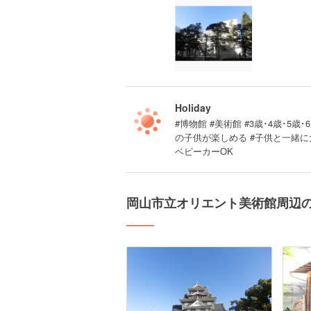
Holiday
#博物館 #美術館 #3歳･4歳･5
の子供が楽しめる #子供と一緒に大
ベビーカーOK
岡山市立オリエント美術館周辺