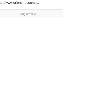
ttp://www.orientmuseum.jp/
Googleで検索