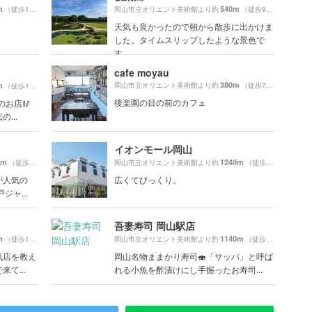
m
540m
（徒歩10分）
岡山市立オリエント美術館より約
（徒歩9分）
。
天気も良かったので朝から散歩に出かけま
した。タイムスリップしたような景色で
す。
cafe moyau
380m
m
岡山市立オリエント美術館より約
（徒歩7分）
（徒歩11分）
後楽園の目の前のカフェ
のお店🥢
...
イオンモール岡山
0m
1240m
（徒歩21分）
岡山市立オリエント美術館より約
（徒歩21分）
が人気の
広くてびっくり。
ャ...
吾妻寿司 岡山駅店
m
1140m
（徒歩16分）
岡山市立オリエント美術館より約
（徒歩19分）
気店を教え
岡山名物ままかり寿司🍣「サッパ」と呼ば
て...
れる小魚を酢漬けにし手握ったお寿司...