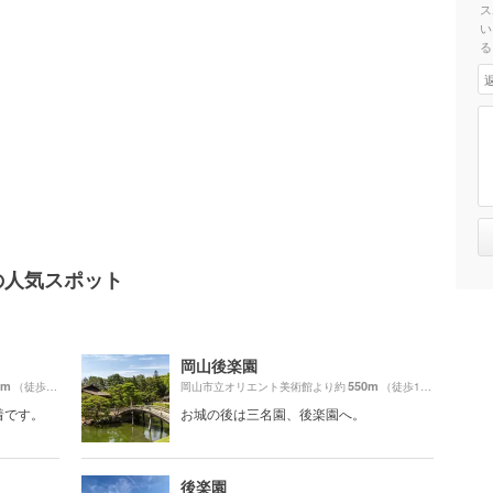
ス
い
る
の人気スポット
岡山後楽園
0m
550m
（徒歩20分）
岡山市立オリエント美術館より約
（徒歩10分）
着です。
お城の後は三名園、後楽園へ。
後楽園