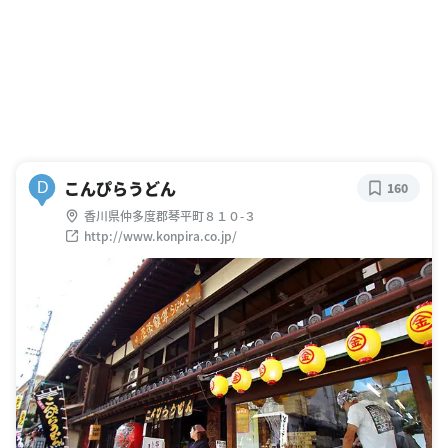
こんぴらうどん
D
160
香川県仲多度郡琴平町８１０-３
http://www.konpira.co.jp/