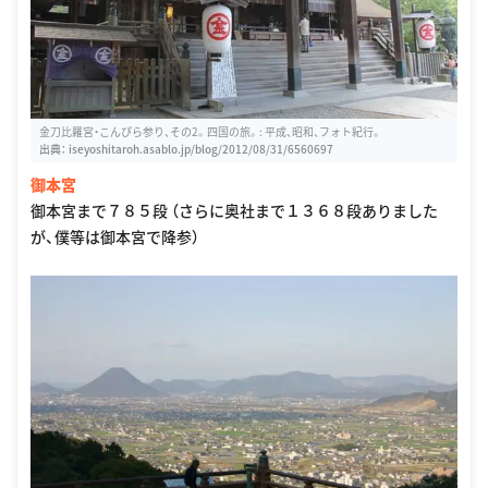
金刀比羅宮・こんぴら参り、その2。四国の旅。: 平成、昭和、フォト紀行。
出典：
iseyoshitaroh.asablo.jp/blog/2012/08/31/6560697
御本宮
御本宮まで７８５段 （さらに奥社まで１３６８段ありました
が、僕等は御本宮で降参）