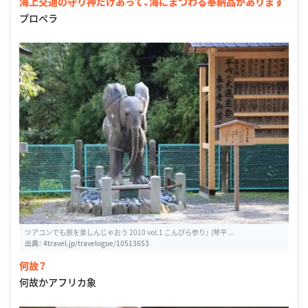
海上交通の守り神だけあって、海にまつわる奉納品があります
プロペラ
ツアコンでも旅を楽しんじゃおう 2010 vol.1 こんぴら参り』 [琴平 ...
出典：
4travel.jp/travelogue/10513653
何故？
何故かアフリカ象