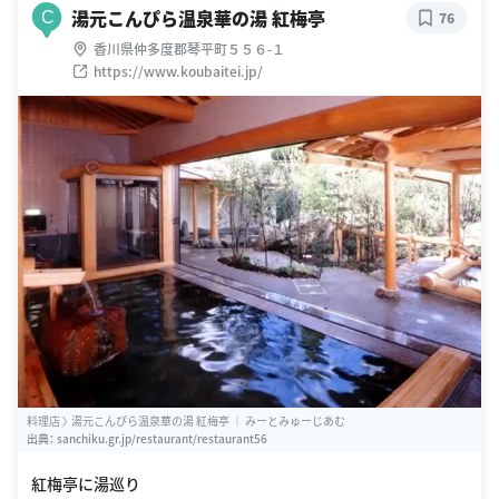
湯元こんぴら温泉華の湯 紅梅亭
C
76
香川県仲多度郡琴平町５５６-１
https://www.koubaitei.jp/
料理店 〉 湯元こんぴら温泉華の湯 紅梅亭 ｜ みーとみゅーじあむ
出典：
sanchiku.gr.jp/restaurant/restaurant56
紅梅亭に湯巡り