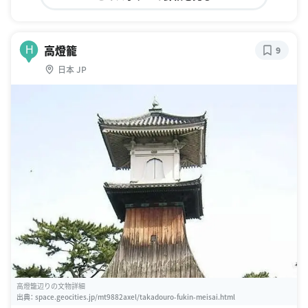
高燈籠
H
9
日本 JP
高燈籠辺りの文物詳細
出典：
space.geocities.jp/mt9882axel/takadouro-fukin-meisai.html