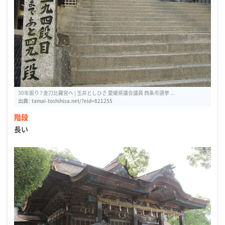
30年振り？金刀比羅宮へ | 玉井としひさ 愛媛県議会議員 西条市選挙 ...
出典：
tamai-toshihisa.net/?eid=821255
階段
長い