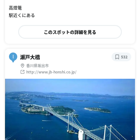
高燈篭
駅近くにある
このスポットの詳細を見る
瀬戸大橋
I
532
香川県坂出市
http://www.jb-honshi.co.jp/