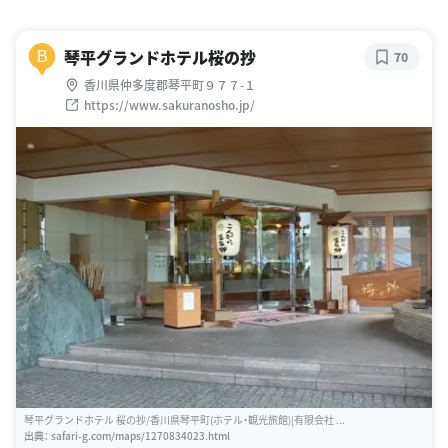
琴平グランドホテル桜の抄
B
70
香川県仲多度郡琴平町９７７-１
https://www.sakuranosho.jp/
琴平グランドホテル 桜の抄/香川県琴平町(ホテル・観光旅館)|有限会社 ...
出典：
safari-g.com/maps/1270834023.html