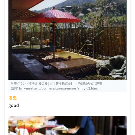
琴平グランドホテル 桜の抄 | 富士建設株式会社 － 香川県の公共建築 ...
出典：
fujikensetsu.jp/business/case/premises/entry-62.html
温泉
good