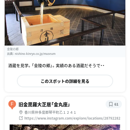
金陵の郷
出典：
nishino-kinryo.co.jp/museum
酒蔵を見学。「金陵の郷」。実績のある酒蔵だそうで・・
このスポットの詳細を見る
旧金毘羅大芝居「金丸座」
F
61
香川県仲多度郡琴平町乙１２４１
https://www.instagram.com/explore/locations/28792282