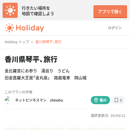
行きたい場所を
アプリで開く
地図で確認しよう
ログイン
Holiday トップ
香川県琴平、旅行
香川県琴平、旅行
金比羅宮にお参り 湯巡り うどん
旧金毘羅大芝居「金丸座」 路面電車 岡山城
このプランの作者
ネットビジネスマン shinobu
香川
2
最終更新日: 16/04/12