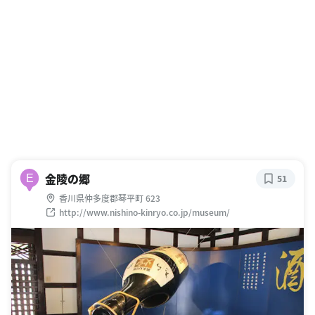
金陵の郷
E
51
香川県仲多度郡琴平町 623
http://www.nishino-kinryo.co.jp/museum/