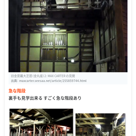
旧金毘羅大芝居（金丸座）2: MAX CARTER の見聞
出典：
maxcarter.seesaa.net/article/255859744.html
急な階段
裏手も見学出来る すごく急な階段あり