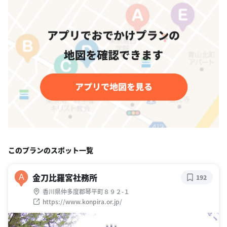
このプランのスポット一覧
金刀比羅宮社務所
A
192
香川県仲多度郡琴平町８９２-１
https://www.konpira.or.jp/