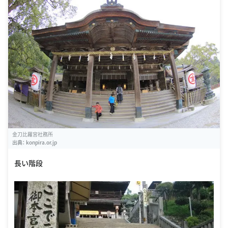
金刀比羅宮社務所
出典：
konpira.or.jp
長い階段