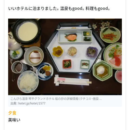
いいホテルに泊まりました。温泉もgood。料理もgood。
こんぴら温泉 琴平グランドホテル 桜の抄の詳細情報（クチコミ・施設 ...
出典：
hotel.jp/hotel/1577
夕食
美味い