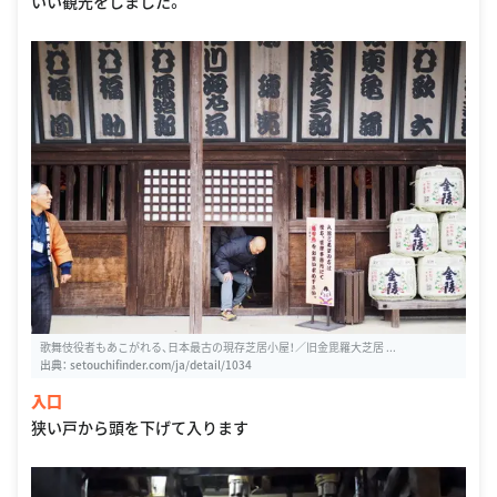
いい観光をしました。
歌舞伎役者もあこがれる、日本最古の現存芝居小屋！／旧金毘羅大芝居 ...
出典：
setouchifinder.com/ja/detail/1034
入口
狭い戸から頭を下げて入ります