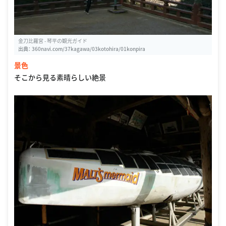
金刀比羅宮 - 琴平の観光ガイド
出典：
360navi.com/37kagawa/03kotohira/01konpira
景色
そこから見る素晴らしい絶景