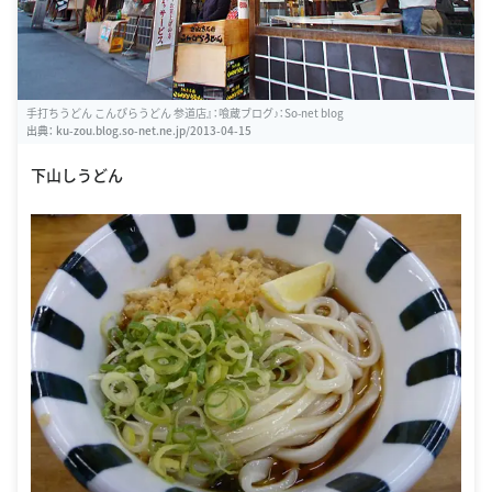
手打ちうどん こんぴらうどん 参道店』：喰蔵ブログ♪：So-net blog
出典：
ku-zou.blog.so-net.ne.jp/2013-04-15
下山しうどん