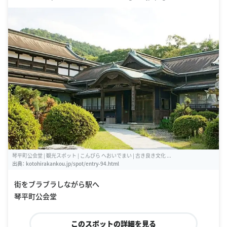
琴平町公会堂 | 観光スポット | こんぴら へおいでまい | 古き良き文化 ...
出典：
kotohirakankou.jp/spot/entry-94.html
街をブラブラしながら駅へ
琴平町公会堂
このスポットの詳細を見る