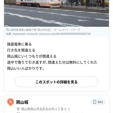
岡山電気軌道東山線城下駅（岡山市北区）｜ホームメイト・リサーチ
出典：
homemate-research-streetcar.com/dtl/46000000000000006730
路面電車に乗る
行き先を間違える
岡山城にいくつもりが間違える
途中で降りて引き返すが、間違えた分は無料にしてくれた
岡山いい人ばかりです。
このスポットの詳細を見る
岡山城
K
891
岡山県岡山市北区丸の内２丁目３-１