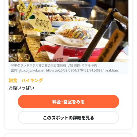
琴平グランドホテル桜の抄のお食事情報│JTB 旅館・ホテル予約
出典：
jtb.co.jp/kokunai_htl/list/A10/37/3704/370401/7414017/meal.html
朝食 バイキング
お腹いっぱい
料金・空室をみる
このスポットの詳細を見る