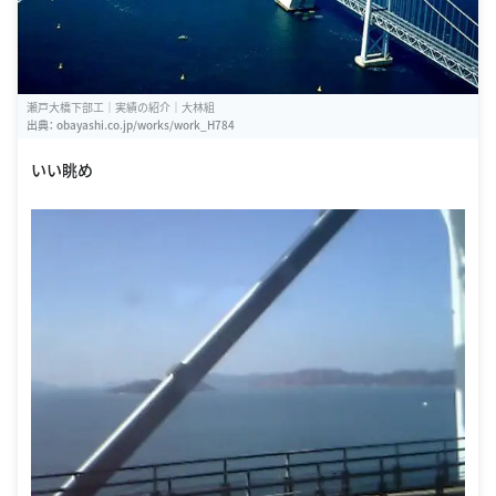
瀬戸大橋下部工｜実績の紹介｜大林組
出典：
obayashi.co.jp/works/work_H784
いい眺め