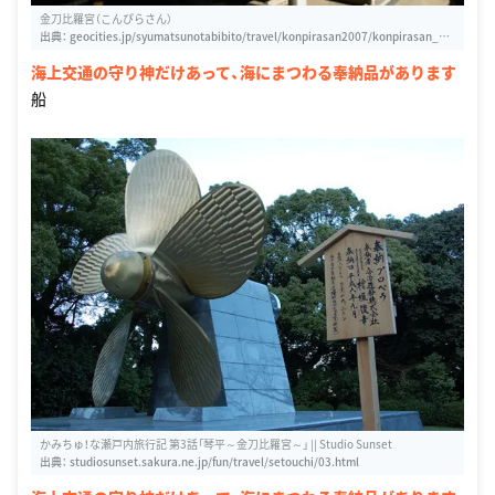
金刀比羅宮（こんぴらさん）
出典：
geocities.jp/syumatsunotabibito/travel/konpirasan2007/konpirasan_20
07.htm
海上交通の守り神だけあって、海にまつわる奉納品があります
船
かみちゅ！な瀬戸内旅行記 第3話「琴平～金刀比羅宮～」 || Studio Sunset
出典：
studiosunset.sakura.ne.jp/fun/travel/setouchi/03.html