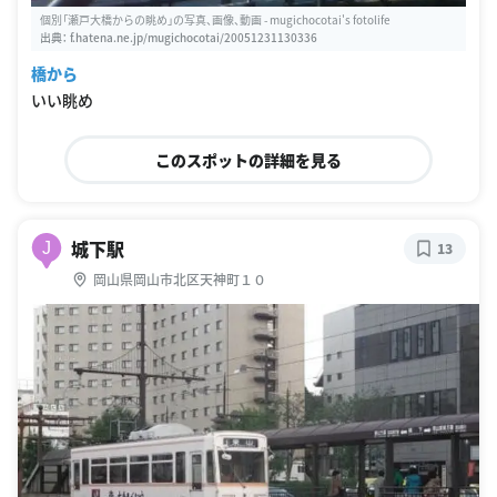
個別「瀬戸大橋からの眺め」の写真、画像、動画 - mugichocotai's fotolife
出典：
f.hatena.ne.jp/mugichocotai/20051231130336
橋から
いい眺め
このスポットの詳細を見る
城下駅
J
13
岡山県岡山市北区天神町１０