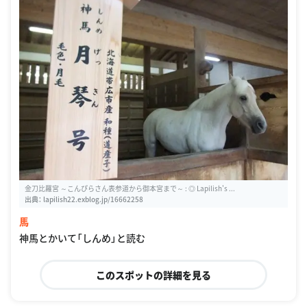
金刀比羅宮 ～こんぴらさん表参道から御本宮まで～ : ◎ Lapilish's ...
出典：
lapilish22.exblog.jp/16662258
馬
神馬とかいて「しんめ」と読む
このスポットの詳細を見る