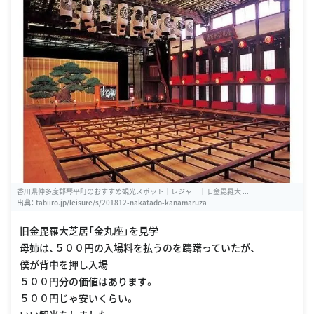
香川県仲多度郡琴平町のおすすめ観光スポット｜レジャー｜旧金毘羅大 ...
出典：
tabiiro.jp/leisure/s/201812-nakatado-kanamaruza
旧金毘羅大芝居「金丸座」を見学
母姉は、５００円の入場料を払うのを躊躇っていたが、
僕が背中を押し入場
５００円分の価値はあります。
５００円じゃ安いくらい。