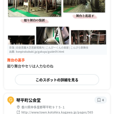
奈落 | 旧金毘羅大芝居劇場案内 | こんぴーくんの楽屋 | こんぴら歌舞伎
出典：
konpirakabuki.jp/gakuya/guide09.html
舞台の裏手
廻り舞台やセリは人力なのね
このスポットの詳細を見る
琴平町公会堂
G
4
香川県仲多度郡琴平町９７５-１
http://www.town.kotohira.kagawa.jp/pages/565