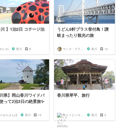
香川 】1泊2日 コテージ泊
うどん6軒プラス骨付鳥！讃
岐まったり観光の旅
わいわ
香川
8
サンタ・デラックス
香川
12
川県】岡山香川ワイドパ
香川県琴平、旅行
使って2泊3日の絶景旅✨
りみちさんぽ
香川
12
ネットビジネスマン shinobu
香川
2