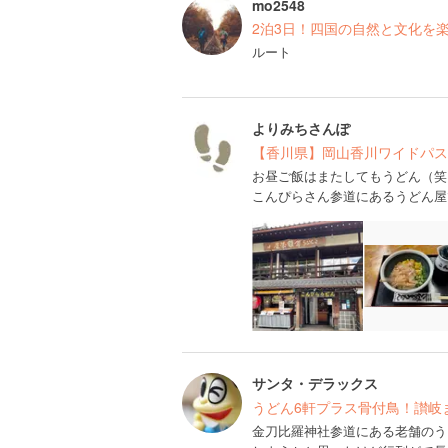
mo2548
2泊3日！四国の自然と文化を
ルート
よりみちさんぽ
【香川県】岡山香川ワイドパス
お昼ご飯はまたしてもうどん（笑
こんぴらさん参道にあるうどん屋
サンタ・デラックス
うどん6軒プラス骨付鳥！讃岐
金刀比羅神社参道にある老舗のう