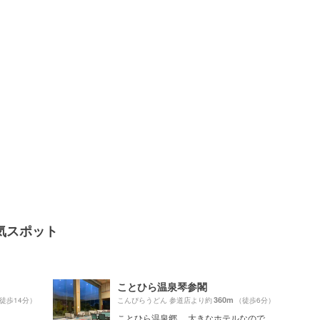
気スポット
）
ことひら温泉琴参閣
360m
徒歩14分）
こんぴらうどん 参道店より約
（徒歩6分）
ことひら温泉郷。 大きなホテルなので、