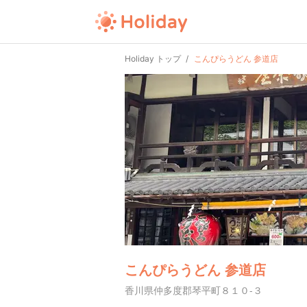
Holiday トップ
こんぴらうどん 参道店
こんぴらうどん 参道店
香川県仲多度郡琴平町８１０-３