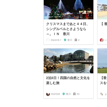
クリスマスまであと４４日、
【 
シングルベルとさようなら
～。ＩＮ 香川
tracon9-1
香川
2
い
2泊3日！四国の自然と文化を
【香
楽しむ旅
スを
mo2548
香川
33
よ