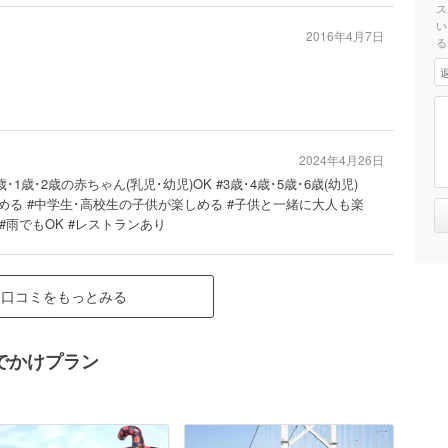
ス
い
u
2016年4月7日
る
2024年4月26日
･1歳･2歳の赤ちゃん(乳児･幼児)OK #3歳･4歳･5歳･6歳(幼児)
める #中学生･高校生の子供が楽しめる #子供と一緒に大人も楽
 #雨でもOK #レストランあり
口コミをもっとみる
でかけプラン