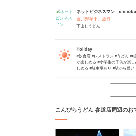
ネットビジネスマン shinob
香川県琴平、旅行
下山しうどん
Holiday
#飲食店 #レストラン #うどん #0歳
が楽しめる #小学生の子供が楽し
しめる #駐車場あり #駅から近い
こんぴらうどん 参道店周辺のお