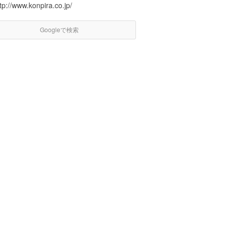
tp://www.konpira.co.jp/
Googleで検索