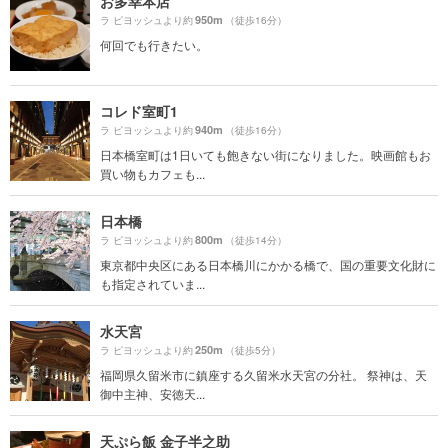
お多幸本店
950m
ラ ピヨッシュより約
（徒歩16分）
何回でも行きたい。
コレド室町1
940m
ラ ピヨッシュより約
（徒歩16分）
日本橋室町は1日いても飽きない街になりました。映画館もお
買い物もカフェも...
日本橋
800m
ラ ピヨッシュより約
（徒歩14分）
東京都中央区にある日本橋川にかかる橋で、国の重要文化財に
も指定されていま...
水天宮
250m
ラ ピヨッシュより約
（徒歩5分）
福岡県久留米市に鎮座する久留米水天宮の分社。 祭神は、天
御中主神、安徳天...
天ぷら飯 金子半之助