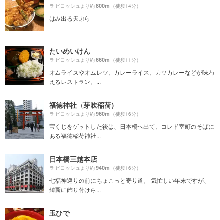
800m
ラ ピヨッシュより約
（徒歩14分）
はみ出る天ぷら
たいめいけん
660m
ラ ピヨッシュより約
（徒歩11分）
オムライスやオムレツ、カレーライス、カツカレーなどが味わ
えるレストラン。...
福徳神社（芽吹稲荷）
960m
ラ ピヨッシュより約
（徒歩16分）
宝くじをゲットした後は、日本橋へ出て、コレド室町のそばに
ある福徳稲荷神社...
日本橋三越本店
940m
ラ ピヨッシュより約
（徒歩16分）
七福神巡りの前にちょこっと寄り道。 気忙しい年末ですが、
綺麗に飾り付けら...
玉ひで