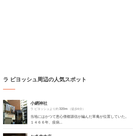
ラ ピヨッシュ周辺の人気スポット
小網神社
320m
ラ ピヨッシュより約
（徒歩6分）
当地にはかつて恵心僧都源信が編んだ草庵が位置していた。
１４６６年、疫病...