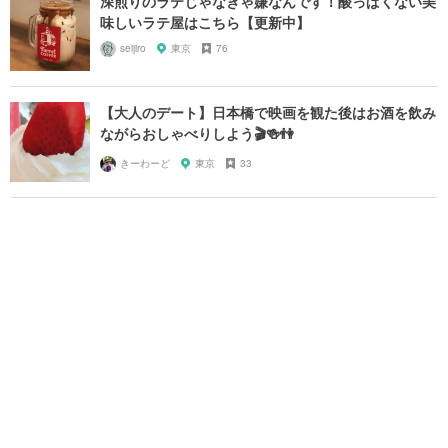
深煎りのラテじゃなきゃ嫌なんです！酸っぱくない美
味しいラテ屋はこちら【更新中】
seijiro
東京
76
【大人のデート】日本橋で映画を観た後はお酒を飲み
ながらおしゃべりしよう🎬🍻👫
きーわーど
東京
33