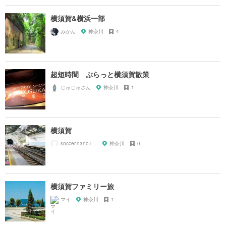
横須賀&横浜一部
みかん
神奈川
4
超短時間 ぶらっと横須賀散策
じゅじゅさん
神奈川
1
横須賀
soccer.nano.iiks.kk1
神奈川
0
横須賀ファミリー旅
マイ
神奈川
1