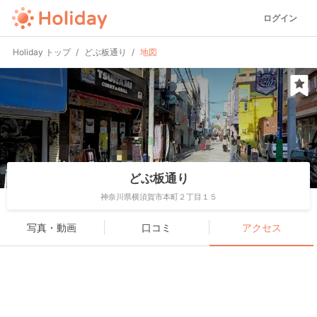
ログイン
Holiday トップ
どぶ板通り
地図
どぶ板通り
神奈川県横須賀市本町２丁目１５
写真・動画
口コミ
アクセス