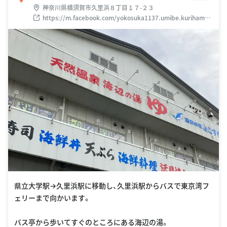
神奈川県横須賀市久里浜８丁目１７-２３
https://m.facebook.com/yokosuka1137.umibe.kurihama4
126/
県立大学駅→久里浜駅に移動し、久里浜駅からバスで東京湾フ
ェリーまで向かいます。
バス亭から歩いてすぐのところにある海辺の湯。