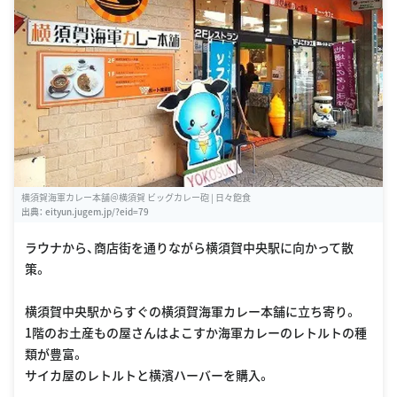
横須賀海軍カレー本舗＠横須賀 ビッグカレー砲 | 日々飽食
出典：
eityun.jugem.jp/?eid=79
ラウナから、商店街を通りながら横須賀中央駅に向かって散
策。
横須賀中央駅からすぐの横須賀海軍カレー本舗に立ち寄り。
1階のお土産もの屋さんはよこすか海軍カレーのレトルトの種
類が豊富。
サイカ屋のレトルトと横濱ハーバーを購入。