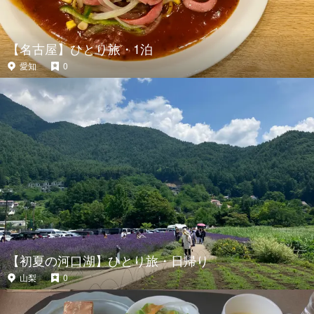
【名古屋】ひとり旅・1泊
愛知
0
【初夏の河口湖】ひとり旅・日帰り
山梨
0